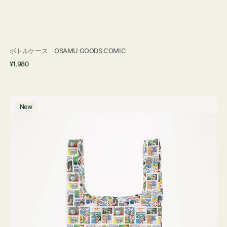
ボトルケース OSAMU GOODS COMIC
通
¥1,980
常
価
格
エ
New
コ
バ
ッ
グ
Ｓ
OSAMU
GOODS
COMIC