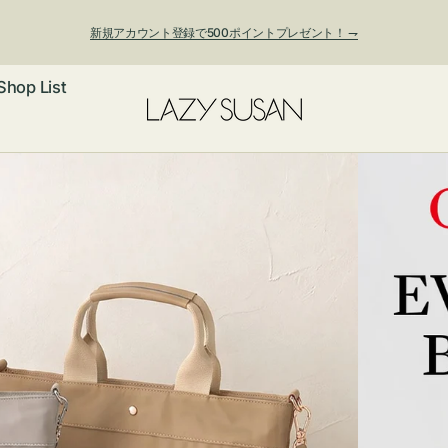
新規アカウント登録で500ポイントプレゼント！ ⇁
Shop List
ックレス
アス・イヤー
フ
ートバッグ
ング
ョルダーバッ
ッグチャー
レスレット・
・キーホルダ
ングル
マートフォン
ローチ
シェット
エア
ンドバッグ
子・ファン