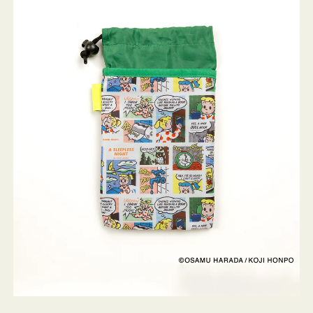
ケ
ー
ス
OSAMU
GOODS
COMIC