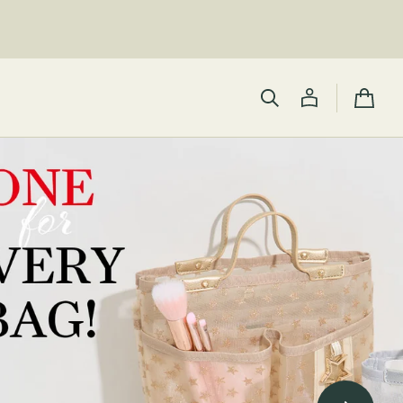
カ
ー
ト