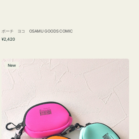
ポーチ ヨコ OSAMU GOODS COMIC
通
¥2,420
常
価
格
チ
New
ャ
ー
ム
ポ
ー
チ
WEEKEND(ER)
ク
ッ
シ