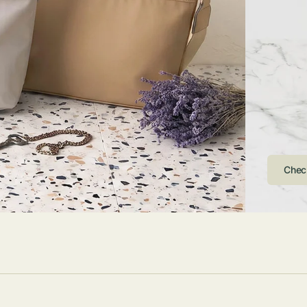
ストンバッグ
トール・ハッ
・グローブ
ュック
ガネ・サング
コバッグ・サ
ス・ルーペ
バッグ
ンカチ・ソッ
ス