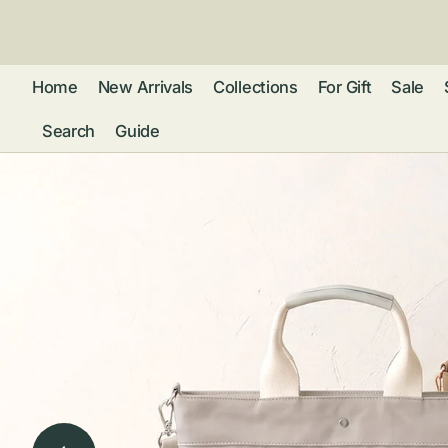
ン
ツ
に
進
Home
New Arrivals
Collections
For Gift
Sale
む
Search
Guide
フレグランス
アクセサリー
ネ
リストウォッチ
ピ
カ
バッグ
ト
リ
ファッション
シ
バ
ブ
グ
ム
ウォレット・革
バ
ー
小物
ス
ブ
ポ
ウ
ポーチ ・ メガ
ネケース・マル
ハ
扇