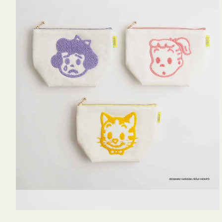
OSAMU
GOODS
キ
ャ
ン
バ
ス
サ
ガ
ラ