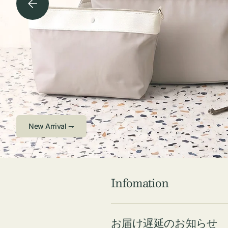
チケース他
ボ
ス
コスメ
ト
リ
ジュエリーボッ
メ
エ
クス ・ケース
ラ
ブ
インテリア
傘
ハ
ク
Check ⇁
Infomation
お届け遅延のお知らせ