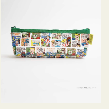
ヨ
コ
OSAMU
GOODS
COMIC