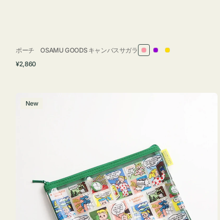
ポーチ OSAMU GOODS キャンバスサガラ
ピ
パ
イ
通
¥2,860
ン
ー
エ
常
ク
プ
ロ
価
ル
ー
格
ポ
New
ー
チ
フ
ラ
ッ
ト
OSAMU
GOODS
COMIC