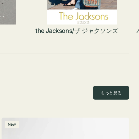
the Jacksons/ザ ジャクソンズ
もっと見る
ポ
New
ー
チ