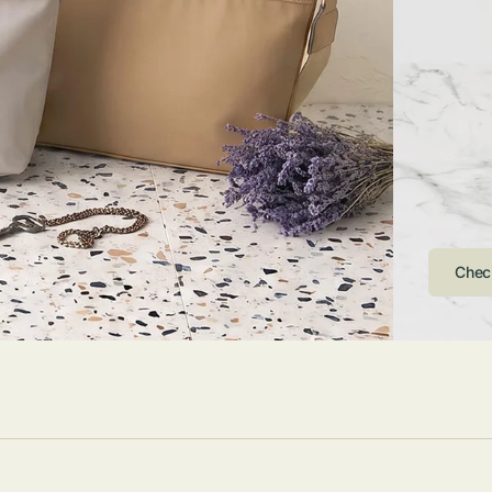
ストンバッグ
トール・ハッ
・グローブ
ュック
ガネ・サング
コバッグ・サ
ス・ルーペ
バッグ
ンカチ・ソッ
ス
⇁