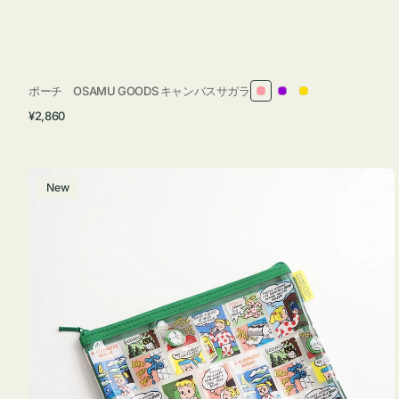
ポーチ OSAMU GOODS キャンバスサガラ
ピ
パ
イ
通
¥2,860
ン
ー
エ
常
ク
プ
ロ
価
ル
ー
格
ポ
New
ー
チ
フ
ラ
ッ
ト
OSAMU
GOODS
COMIC