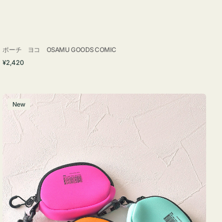
ポーチ ヨコ OSAMU GOODS COMIC
通
¥2,420
常
価
格
チ
New
ャ
ー
ム
ポ
ー
チ
WEEKEND(ER)
ク
ッ
シ