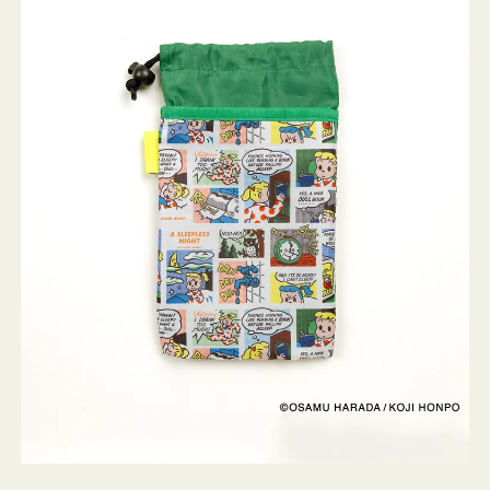
ケ
ー
ス
OSAMU
GOODS
COMIC