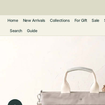
ン
ツ
に
進
Home
New Arrivals
Collections
For Gift
Sale
む
Search
Guide
フレグランス
アクセサリー
ネ
リストウォッチ
ピ
カ
バッグ
ト
リ
ファッション
シ
バ
ブ
グ
ム
ウォレット・革
バ
ー
小物
ス
ブ
ポ
ウ
ポーチ ・ メガ
ネケース・マル
ハ
扇