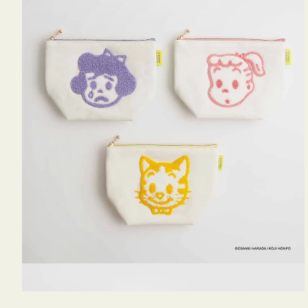
OSAMU
GOODS
キ
ャ
ン
バ
ス
サ
ガ
ラ