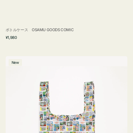
ボトルケース OSAMU GOODS COMIC
通
¥1,980
常
価
格
エ
New
コ
バ
ッ
グ
Ｓ
OSAMU
GOODS
COMIC