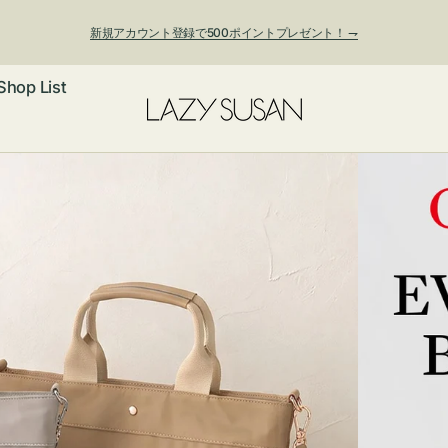
新規アカウント登録で500ポイントプレゼント！ ⇁
Shop List
ックレス
アス・イヤー
フ
ートバッグ
ング
ョルダーバッ
ッグチャー
レスレット・
・キーホルダ
ングル
マートフォン
ローチ
シェット
エア
ンドバッグ
子・ファン