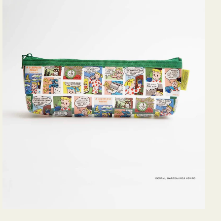
ヨ
コ
OSAMU
GOODS
COMIC