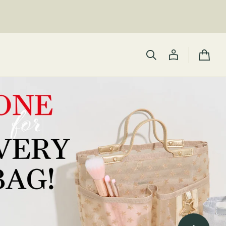
カ
ー
ト