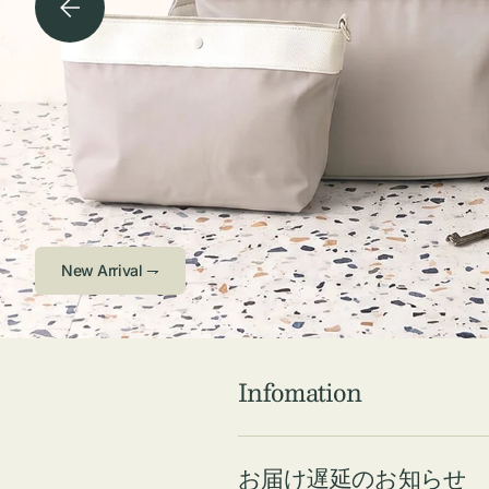
チケース他
ボ
ス
コスメ
ト
リ
ジュエリーボッ
メ
エ
クス ・ケース
ラ
ブ
インテリア
傘
ハ
ク
Check 
Infomation
お届け遅延のお知らせ