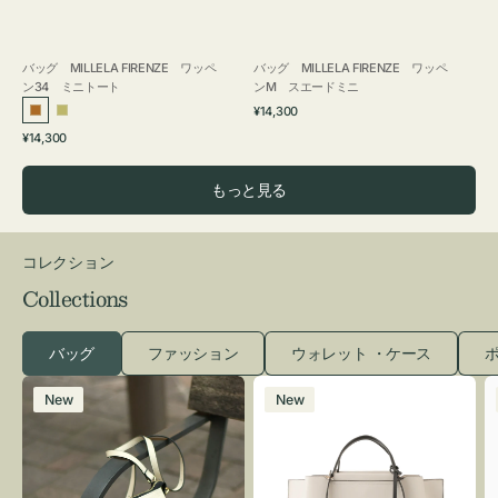
バッグ MILLELA FIRENZE ワッペ
バッグ MILLELA FIRENZE ワッペ
ン34 ミニトート
ンM スエードミニ
通
¥14,300
ブ
カ
常
通
¥14,300
ロ
ー
価
常
格
ン
キ
価
もっと見る
ズ
格
コレクション
Collections
バッグ
ファッション
ウォレット ・ケース
ポ
レ
バ
New
New
ザ
ッ
ー
グ
バ
バ
ッ
イ