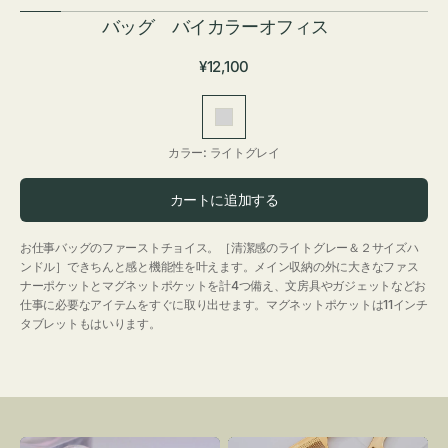
バッグ バイカラーオフィス
通
¥12,100
常
価
ラ
格
イ
カラー:
ライトグレイ
ト
グ
カートに追加する
レ
イ
お仕事バッグのファーストチョイス。［清潔感のライトグレー＆２サイズハ
ンドル］できちんと感と機能性を叶えます。メイン収納の外に大きなファス
ナーポケットとマグネットポケットを計4つ備え、文房具やガジェットなどお
仕事に必要なアイテムをすぐに取り出せます。マグネットポケットは11インチ
タブレットもはいります。