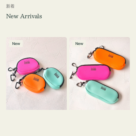
新着
New Arrivals
チ
グ
New
New
ャ
ラ
ー
ス
ム
ケ
ポ
ー
ー
ス
チ
WEEKEND(ER)
WEEKEND(ER)
ク
ク
ッ
ッ
シ
シ
ョ
ョ
ン
ン
ミ
ニ