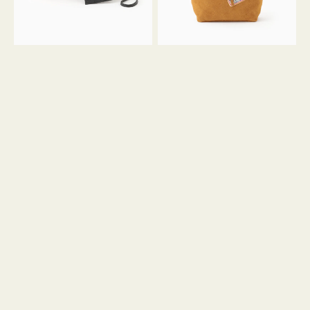
ル
ン
ガ
34
ラ
ス
ミ
エ
ニ
ー
ト
ド
ー
ミ
ト
ニ