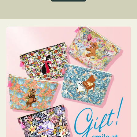
グ
ト
ク
格
リ
ー
ン