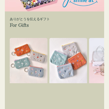
ありがとうを伝えるギフト
For Gifts
ポ
ポ
バ
ー
ー
ッ
チ
チ
グ
ミ
ミ
イ
ニ
ニ
ン
ー
ー
バ
ズ
ズ
ッ
ア
ア
グ
イ
イ
ス
コ
コ
マ
ン
ン
イ
キ
テ
リ
ー
ィ
ー