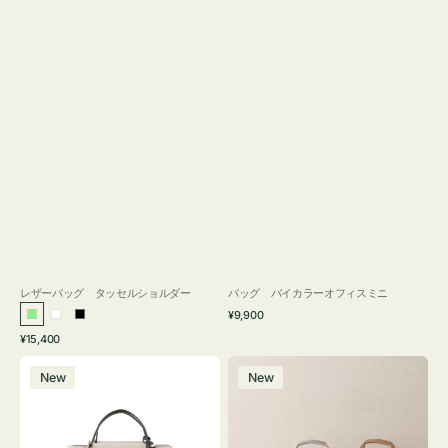
レザーバッグ タッセルショルダー
バッグ バイカラーオフィスミニ
通
¥9,900
ラ
ホ
ブ
常
通
¥15,400
イ
ワ
ラ
価
常
バ
バ
格
ト
イ
ッ
価
New
New
ッ
ッ
グ
ト
ク
格
グ
グ
リ
バ
ナ
ー