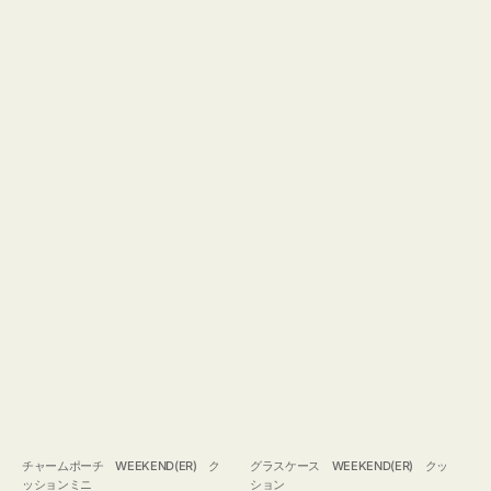
チャームポーチ WEEKEND(ER) ク
グラスケース WEEKEND(ER) クッ
ッションミニ
ション