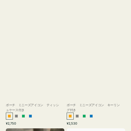
ス
付
き
ポーチ ミニーズアイコン ティッシ
ポーチ ミニーズアイコン キーリン
ュケース付き
グ付き
オ
グ
グ
ブ
オ
グ
グ
ブ
通
通
¥2,750
¥2,530
レ
レ
リ
ル
レ
レ
リ
ル
常
常