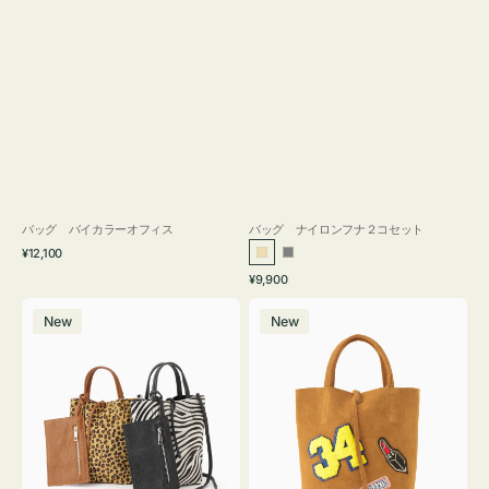
バッグ バイカラーオフィス
バッグ ナイロンフナ２コセット
通
¥12,100
ベ
グ
常
通
¥9,900
ー
レ
価
常
バ
バ
格
ジ
ー
価
New
New
ッ
ッ
ュ
格
グ
グ
MILLELA
MILLELA
FIRENZE
FIRENZE
ア
ワ
ニ
ッ
マ
ペ