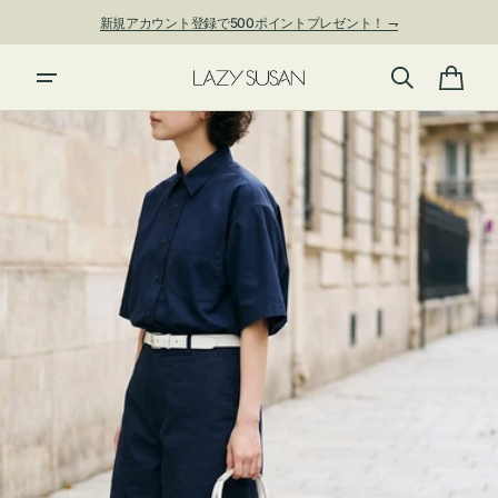
ン
新規アカウント登録で500ポイントプレゼント！ ⇁
ツ
に
夏季休業および発送停止について
進
カ
む
ー
ト