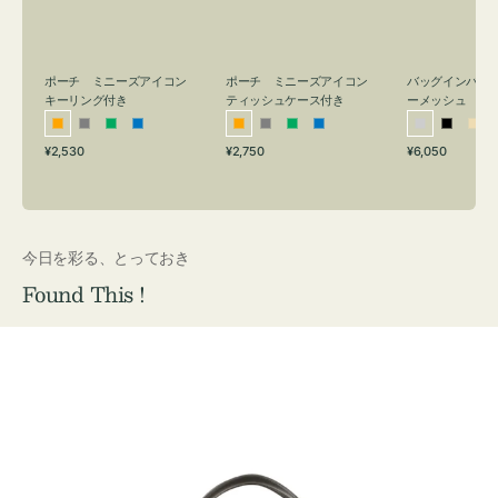
リ
ッ
メ
ン
シ
ッ
グ
ュ
シ
付
ケ
ュ
バッグインバッ
ポーチ ミニーズアイコン
ポーチ ミニーズアイコン
ーメッシュ
き
ー
キーリング付き
ティッシュケース付き
ス
シ
ブ
ベ
オ
グ
グ
ブ
オ
グ
グ
ブ
付
通
通
通
¥6,050
¥2,530
¥2,750
ル
ラ
ー
レ
レ
リ
ル
レ
レ
リ
ル
常
常
常
き
バ
ッ
ジ
ン
ー
ー
ー
ン
ー
ー
ー
価
価
価
ー
ク
ュ
ジ
ン
ジ
ン
格
格
格
今日を彩る、とっておき
Found This !