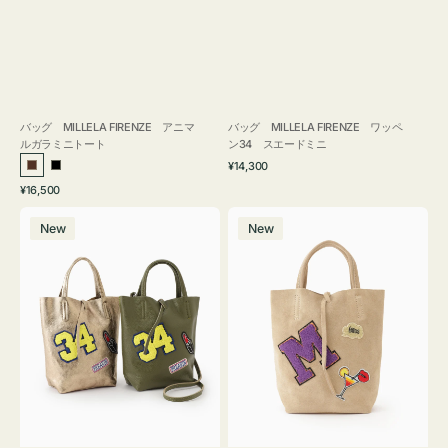
バッグ MILLELA FIRENZE アニマ
バッグ MILLELA FIRENZE ワッペ
ルガラミニトート
ン34 スエードミニ
通
¥14,300
ブ
ブ
常
通
¥16,500
ラ
ラ
価
常
バ
バ
格
ウ
ッ
価
New
New
ッ
ッ
ン
ク
格
グ
グ
MILLELA
MILLELA
FIRENZE
FIRENZE
ワ
ワ
ッ
ッ
ペ
ペ
ン
ン
34
M
ミ
ス