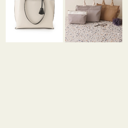
イ
イ
ン
カ
ロ
ラ
ン
ー
フ
オ
ナ
フ
２
ィ
コ
ス
セ
ッ
ト