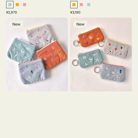
ラ
オ
ピ
オ
ピ
ラ
通
通
¥2,970
¥3,190
イ
レ
ン
レ
ン
イ
常
常
ポ
ポ
ト
ン
ク
ン
ク
ト
価
価
New
New
ー
ー
ブ
ジ
ジ
ブ
格
格
チ
チ
ル
ル
ミ
ミ
ー
ー
ニ
ニ
ー
ー
ズ
ズ
ア
ア
イ
イ
コ
コ
ン
ン
テ
キ
ィ
ー
ッ
リ
シ
ン
ュ
グ
ケ
付
ー
き