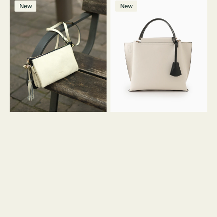
レ
バ
ン
ー
ー
ー
ン
ー
ー
ー
価
価
New
New
ザ
ッ
ジ
ン
ジ
ン
格
格
ー
グ
バ
バ
ッ
イ
グ
カ
タ
ラ
ッ
ー
セ
オ
ル
フ
シ
ィ
ョ
ス
ル
ミ
ダ
ニ
ー