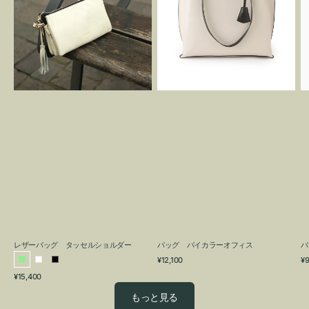
グ
カ
タ
ラ
ッ
ー
セ
オ
ル
フ
シ
ィ
ョ
ス
ル
ダ
ー
レザーバッグ タッセルショルダー
バッグ バイカラーオフィス
バ
通
通
¥12,100
¥9
ラ
ホ
ブ
常
常
通
¥15,400
イ
ワ
ラ
価
価
常
格
格
ト
イ
ッ
もっと見る
価