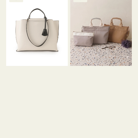
ッ
ッ
グ
ト
ク
格
グ
グ
リ
バ
ナ
ー
イ
イ
ン
カ
ロ
ラ
ン
ー
フ
オ
ナ
フ
２
ィ
コ
ス
セ
ッ
ト