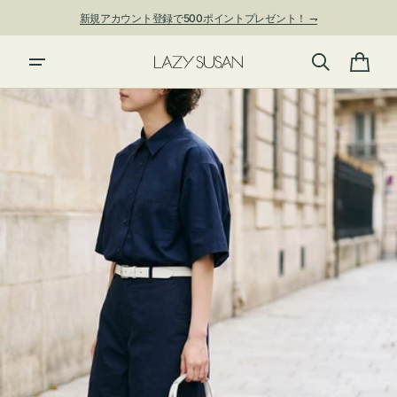
ン
新規アカウント登録で500ポイントプレゼント！ ⇁
ツ
に
夏季休業および発送停止について
進
カ
む
ー
ト