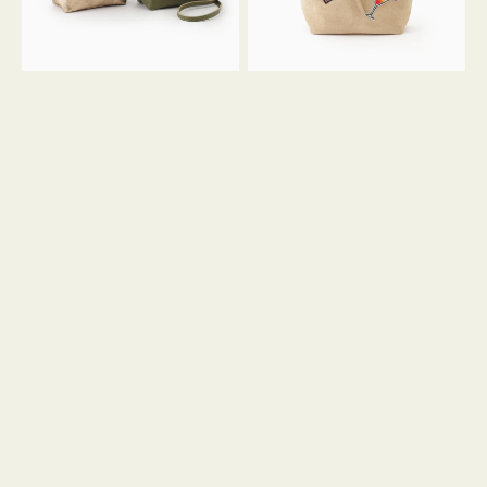
ン
ン
34
M
ミ
ス
ニ
エ
ト
ー
ー
ド
ト
ミ
ニ