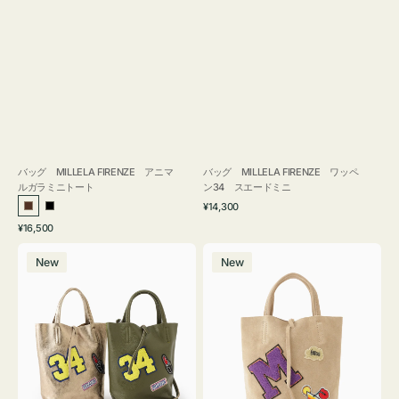
バッグ MILLELA FIRENZE アニマ
バッグ MILLELA FIRENZE ワッペ
ルガラミニトート
ン34 スエードミニ
通
¥14,300
ブ
ブ
常
通
¥16,500
ラ
ラ
価
常
バ
バ
格
ウ
ッ
価
New
New
ッ
ッ
ン
ク
格
グ
グ
MILLELA
MILLELA
FIRENZE
FIRENZE
ワ
ワ
ッ
ッ
ペ
ペ