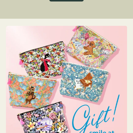
グ
ト
ク
格
リ
ー
ン