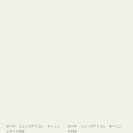
ュ
グ
ケ
付
ー
き
ス
付
き
ポーチ ミニーズアイコン ティッシ
ポーチ ミニーズアイコン キーリン
ュケース付き
グ付き