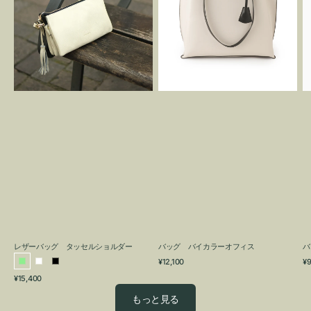
グ
カ
タ
ラ
ッ
ー
セ
オ
ル
フ
シ
ィ
ョ
ス
ル
ダ
ー
レザーバッグ タッセルショルダー
バッグ バイカラーオフィス
バ
通
通
¥12,100
¥9
ラ
ホ
ブ
常
常
通
¥15,400
イ
ワ
ラ
価
価
常
格
格
ト
イ
ッ
もっと見る
価