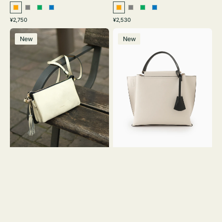
オ
グ
グ
ブ
オ
グ
グ
ブ
通
通
¥2,750
¥2,530
レ
レ
リ
ル
レ
レ
リ
ル
常
常
レ
バ
ン
ー
ー
ー
ン
ー
ー
ー
価
価
New
New
ザ
ッ
ジ
ン
ジ
ン
格
格
ー
グ
バ
バ
ッ
イ
グ
カ
タ
ラ
ッ
ー
セ
オ
ル
フ
シ
ィ
ョ
ス
ル
ミ
ダ
ニ
ー