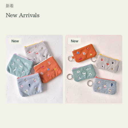
新着
New Arrivals
ポ
ポ
New
New
ー
ー
チ
チ
ミ
ミ
ニ
ニ
ー
ー
ズ
ズ
ア
ア
イ
イ
コ
コ
ン
ン
テ
キ
ィ
ー
ッ
リ
シ
ン