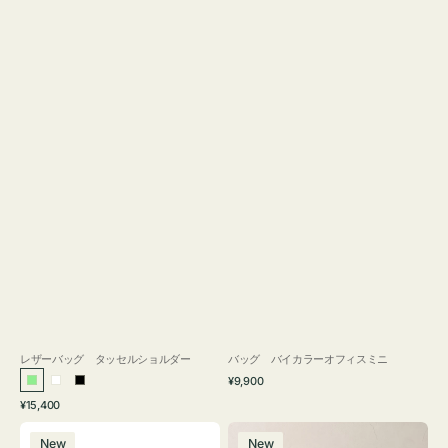
レザーバッグ タッセルショルダー
バッグ バイカラーオフィスミニ
通
¥9,900
ラ
ホ
ブ
常
通
¥15,400
イ
ワ
ラ
価
常
バ
バ
格
ト
イ
ッ
価
New
New