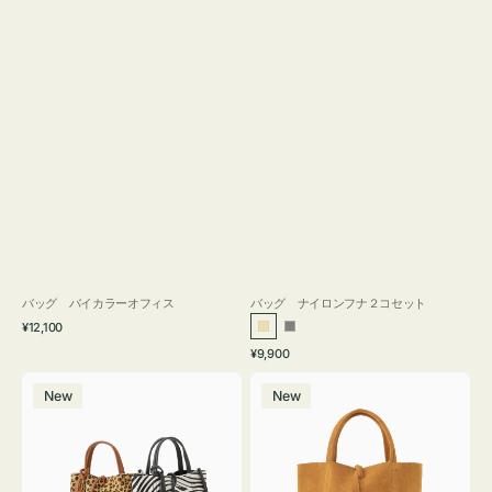
バッグ バイカラーオフィス
バッグ ナイロンフナ２コセット
通
¥12,100
ベ
グ
常
通
¥9,900
ー
レ
価
常
バ
バ
格
ジ
ー
価
New
New
ッ
ッ
ュ
格
グ
グ
MILLELA
MILLELA
FIRENZE
FIRENZE