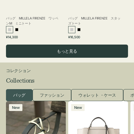
バッグ MILLELA FIRENZE ワッペ
バッグ MILLELA FIRENZE スタッ
ンM ミニトート
ズトート
シ
ブ
シ
ブ
通
通
¥14,300
¥16,500
ル
ラ
ル
ラ
常
常
バ
ッ
バ
ッ
価
価
もっと見る
ー
ク
ー
ク
格
格
コレクション
Collections
バッグ
ファッション
ウォレット ・ケース
ポ
レ
バ
New
New
ザ
ッ
ー
グ
バ
バ
ッ
イ