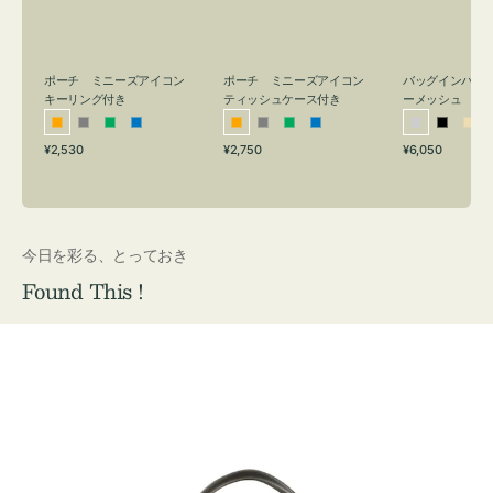
リ
ッ
メ
ン
シ
ッ
グ
ュ
シ
付
ケ
ュ
バッグインバッ
ポーチ ミニーズアイコン
ポーチ ミニーズアイコン
ーメッシュ
き
ー
キーリング付き
ティッシュケース付き
ス
シ
ブ
ベ
オ
グ
グ
ブ
オ
グ
グ
ブ
付
通
通
通
¥6,050
¥2,530
¥2,750
ル
ラ
ー
レ
レ
リ
ル
レ
レ
リ
ル
常
常
常
き
バ
ッ
ジ
ン
ー
ー
ー
ン
ー
ー
ー
価
価
価
ー
ク
ュ
ジ
ン
ジ
ン
格
格
格
今日を彩る、とっておき
Found This !