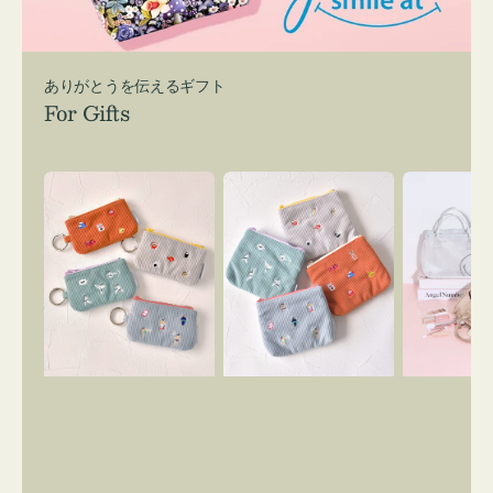
ありがとうを伝えるギフト
For Gifts
ポ
ポ
バ
ー
ー
ッ
チ
チ
グ
ミ
ミ
イ
ニ
ニ
ン
ー
ー
バ
ズ
ズ
ッ
ア
ア
グ
イ
イ
ス
コ
コ
マ
ン
ン
イ
キ
テ
リ
ー
ィ
ー