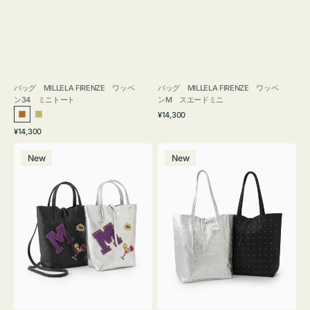
バッグ MILLELA FIRENZE ワッペ
バッグ MILLELA FIRENZE ワッペ
ン34 ミニトート
ンM スエードミニ
通
¥14,300
ブ
カ
常
通
¥14,300
ロ
ー
価
常
バ
バ
格
ン
キ
価
New
New
ッ
ッ
ズ
格
グ
グ
MILLELA
MILLELA
FIRENZE
FIRENZE
ワ
ス
ッ
タ
ペ
ッ
ン
ズ
M
ト
ミ
ー