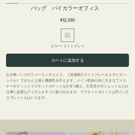
バッグ バイカラーオフィス
通
¥12,100
常
価
ラ
格
イ
カラー:
ライトグレイ
ト
グ
カートに追加する
レ
イ
お仕事バッグのファーストチョイス。［清潔感のライトグレー＆２サイズハ
ンドル］できちんと感と機能性を叶えます。メイン収納の外に大きなファス
ナーポケットとマグネットポケットを計4つ備え、文房具やガジェットなどお
仕事に必要なアイテムをすぐに取り出せます。マグネットポケットは11インチ
タブレットもはいります。