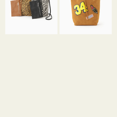
ア
ワ
ニ
ッ
マ
ペ
ル
ン
ガ
34
ラ
ス
ミ
エ
ニ
ー
ト
ド
ー
ミ
ト
ニ