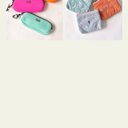
ス
ー
WEEKEND(ER)
ズ
ク
ア
ッ
イ
シ
コ
ョ
ン
ン
テ
ィ
ッ
シ
ュ
ケ
ー
ス
付
き