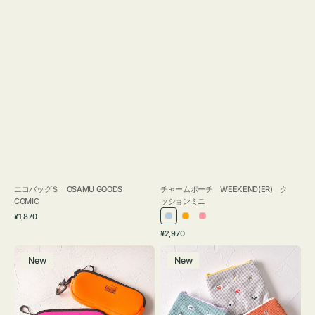
エコバッグＳ OSAMU GOODS
チャームポーチ WEEKEND(ER) ク
COMIC
ッションミニ
通
¥1,870
ラ
オ
ピ
常
通
¥2,970
イ
レ
ン
価
常
グ
ポ
格
ト
ン
ク
価
New
New
ラ
ー
ブ
ジ
格
ス
チ
ル
ケ
ミ
ー
ー
ニ