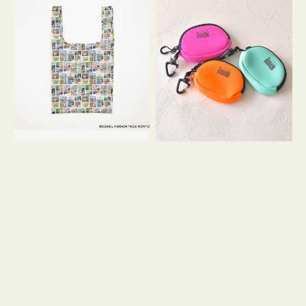
バ
ー
ッ
ム
グ
ポ
Ｓ
ー
OSAMU
チ
GOODS
WEEKEND(ER)
COMIC
ク
ッ
シ
ョ
ン
ミ
ニ