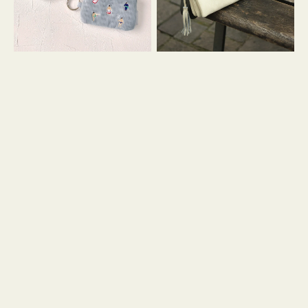
イ
セ
コ
ル
ン
シ
キ
ョ
ー
ル
リ
ダ
ン
ー
グ
付
き