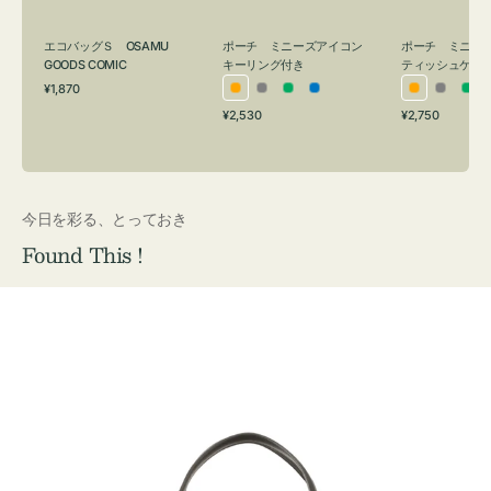
グ
ュ
付
ケ
エコバッグＳ OSAMU
ポーチ ミニーズアイコン
ポーチ ミニー
き
ー
GOODS COMIC
キーリング付き
ティッシュケー
通
ス
¥1,870
オ
グ
グ
ブ
オ
グ
グ
常
付
通
通
¥2,530
¥2,750
レ
レ
リ
ル
レ
レ
リ
価
常
常
き
格
ン
ー
ー
ー
ン
ー
ー
価
価
ジ
ン
ジ
ン
格
格
今日を彩る、とっておき
Found This !