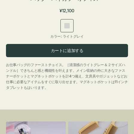
通
¥12,100
常
価
ラ
格
イ
カラー:
ライトグレイ
ト
グ
カートに追加する
レ
イ
お仕事バッグのファーストチョイス。［清潔感のライトグレー＆２サイズハ
ンドル］できちんと感と機能性を叶えます。メイン収納の外に大きなファス
ナーポケットとマグネットポケットを計4つ備え、文房具やガジェットなどお
仕事に必要なアイテムをすぐに取り出せます。マグネットポケットは11インチ
タブレットもはいります。