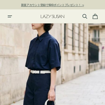
ン
新規アカウント登録で500ポイントプレゼント！ ⇁
ツ
に
進
カ
む
ー
ト