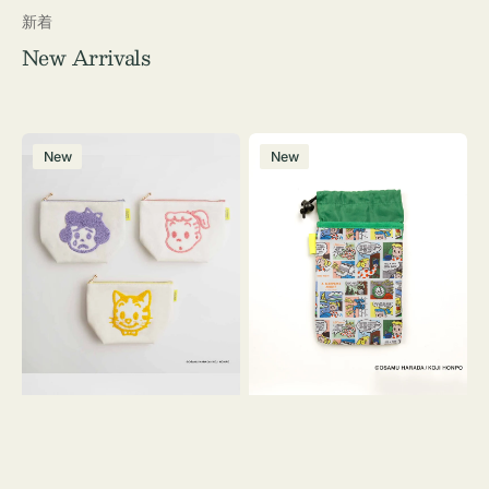
新着
New Arrivals
ポ
ボ
New
New
ー
ト
チ
ル
OSAMU
ケ
GOODS
ー
キ
ス
ャ
OSAMU
ン
GOODS
バ
COMIC
ス
サ
ガ
ラ