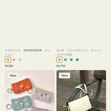
グラスケース WEEKEND(ER) クッ
ポーチ ミニーズアイコン ティッシ
ション
ュケース付き
オ
ピ
ラ
オ
グ
グ
ブ
通
通
¥3,190
¥2,750
レ
ン
イ
レ
レ
リ
ル
常
常
ポ
レ
ン
ク
ト
ン
ー
ー
ー
価
価
New
New
ー
ザ
ジ
ブ
ジ
ン
格
格
チ
ー
ル
ミ
バ
ー
ニ
ッ
ー
グ
ズ
タ
ア
ッ