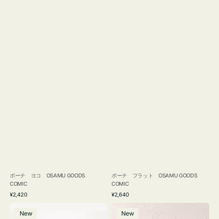
ポーチ ヨコ OSAMU GOODS
ポーチ フラット OSAMU GOODS
COMIC
COMIC
通
通
¥2,420
¥2,640
常
常
エ
チ
価
価
New
New
コ
ャ
格
格