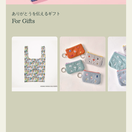
ありがとうを伝えるギフト
For Gifts
エ
ポ
ポ
コ
ー
ー
バ
チ
チ
ッ
ミ
ミ
グ
ニ
ニ
Ｓ
ー
ー
OSAMU
ズ
ズ
GOODS
ア
ア
COMIC
イ
イ
コ
コ
ン
ン
キ
テ
ー
ィ
リ
ッ
ン
シ