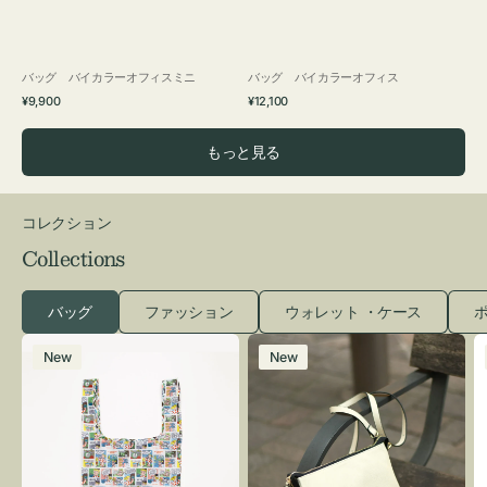
バッグ バイカラーオフィスミニ
バッグ バイカラーオフィス
通
通
¥9,900
¥12,100
常
常
価
価
もっと見る
格
格
コレクション
Collections
バッグ
ファッション
ウォレット ・ケース
ポ
エ
レ
New
New
コ
ザ
バ
ー
ッ
バ
グ
ッ
Ｓ
グ