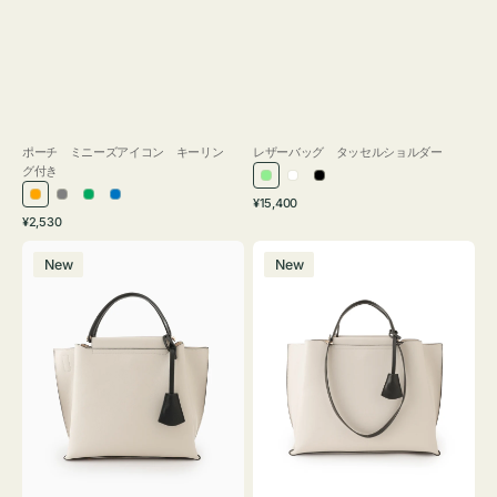
ポーチ ミニーズアイコン キーリン
レザーバッグ タッセルショルダー
グ付き
ラ
ホ
ブ
通
オ
グ
グ
ブ
¥15,400
イ
ワ
ラ
通
常
¥2,530
レ
レ
リ
ル
ト
イ
ッ
常
価
バ
バ
ン
ー
ー
ー
グ
ト
ク
価
格
New
New
ッ
ッ
ジ
ン
格
リ
グ
グ
ー
バ
バ
ン
イ
イ
カ
カ
ラ
ラ
ー
ー
オ
オ
フ
フ
ィ
ィ