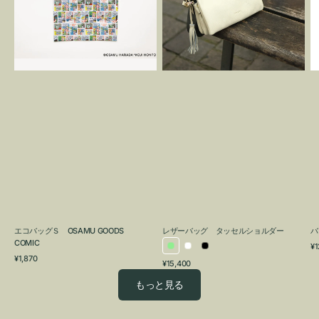
OSAMU
タ
GOODS
ッ
COMIC
セ
ル
シ
ョ
ル
ダ
ー
エコバッグＳ OSAMU GOODS
レザーバッグ タッセルショルダー
バ
COMIC
通
¥1
ラ
ホ
ブ
通
常
¥1,870
通
¥15,400
イ
ワ
ラ
常
価
常
価
格
ト
イ
ッ
もっと見る
価
格
グ
ト
ク
格
リ