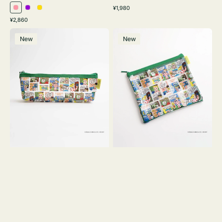
通
¥1,980
ピ
パ
イ
常
通
¥2,860
ン
ー
エ
価
常
ポ
ポ
格
ク
プ
ロ
価
New
New
ー
ー
ル
ー
格
チ
チ
ヨ
フ
コ
ラ
OSAMU
ッ
GOODS
ト
COMIC
OSAMU
GOODS
COMIC