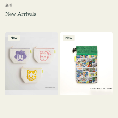
新着
New Arrivals
ポ
ボ
New
New
ー
ト
チ
ル
OSAMU
ケ
GOODS
ー
キ
ス
ャ
OSAMU
ン
GOODS
バ
COMIC
ス
サ
ガ
ラ