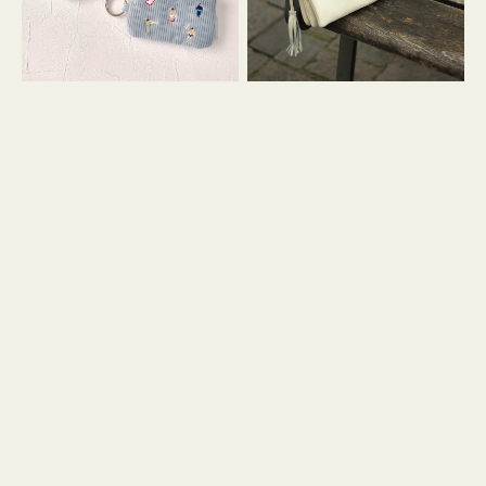
イ
セ
コ
ル
ン
シ
キ
ョ
ー
ル
リ
ダ
ン
ー
グ
付
き