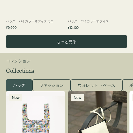
バッグ バイカラーオフィスミニ
バッグ バイカラーオフィス
通
通
¥9,900
¥12,100
常
常
価
価
もっと見る
格
格
コレクション
Collections
バッグ
ファッション
ウォレット ・ケース
ポ
エ
レ
New
New
コ
ザ
バ
ー
ッ
バ
グ
ッ
Ｓ
グ