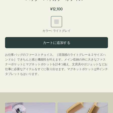
通
¥12,100
常
価
ラ
格
イ
カラー:
ライトグレイ
ト
グ
カートに追加する
レ
イ
お仕事バッグのファーストチョイス。［清潔感のライトグレー＆２サイズハ
ンドル］できちんと感と機能性を叶えます。メイン収納の外に大きなファス
ナーポケットとマグネットポケットを計4つ備え、文房具やガジェットなどお
仕事に必要なアイテムをすぐに取り出せます。マグネットポケットは11インチ
タブレットもはいります。