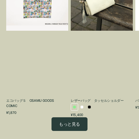
OSAMU
タ
GOODS
ッ
COMIC
セ
ル
シ
ョ
ル
ダ
ー
エコバッグＳ OSAMU GOODS
レザーバッグ タッセルショルダー
バ
COMIC
通
¥1
ラ
ホ
ブ
通
常
¥1,870
通
¥15,400
イ
ワ
ラ
常
価
常
価
格
ト
イ
ッ
もっと見る
価
格
グ
ト
ク
格
リ