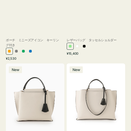
ポーチ ミニーズアイコン キーリン
レザーバッグ タッセルショルダー
グ付き
ラ
ホ
ブ
通
オ
グ
グ
ブ
¥15,400
イ
ワ
ラ
通
常
¥2,530
レ
レ
リ
ル
ト
イ
ッ
常
価
バ
バ
ン
ー
ー
ー
グ
ト
ク
価
格
New
New
ッ
ッ
ジ
ン
格
リ
グ
グ
ー
バ
バ
ン
イ
イ
カ
カ
ラ
ラ
ー
ー
オ
オ
フ
フ
ィ
ィ