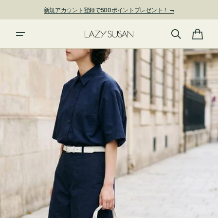
ン
新規アカウント登録で500ポイントプレゼント！ ⇁
ツ
に
夏季休業および発送停止について
進
カ
む
ー
ト