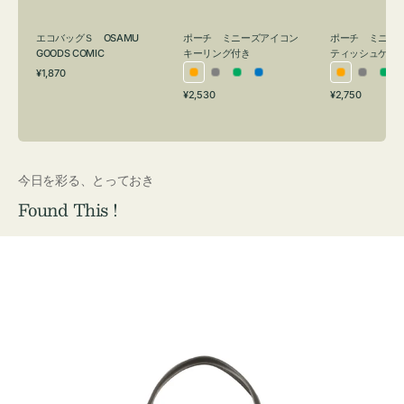
グ
ュ
付
ケ
エコバッグＳ OSAMU
ポーチ ミニーズアイコン
ポーチ ミニー
き
ー
GOODS COMIC
キーリング付き
ティッシュケー
通
ス
¥1,870
オ
グ
グ
ブ
オ
グ
グ
常
付
通
通
¥2,530
¥2,750
レ
レ
リ
ル
レ
レ
リ
価
常
常
き
格
ン
ー
ー
ー
ン
ー
ー
価
価
ジ
ン
ジ
ン
格
格
今日を彩る、とっておき
Found This !