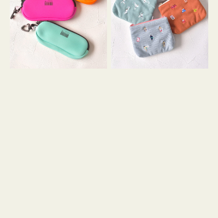
ス
ー
WEEKEND(ER)
ズ
ク
ア
ッ
イ
シ
コ
ョ
ン
ン
テ
ィ
ッ
シ
ュ
ケ
ー
ス
付
き