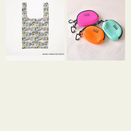
バ
ー
ッ
ム
グ
ポ
Ｓ
ー
OSAMU
チ
GOODS
WEEKEND(ER)
COMIC
ク
ッ
シ
ョ
ン
ミ
ニ