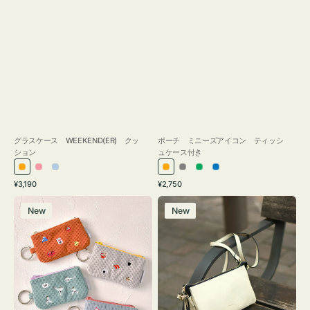
グラスケース WEEKEND(ER) クッ
ポーチ ミニーズアイコン ティッシ
ション
ュケース付き
オ
ピ
ラ
オ
グ
グ
ブ
通
通
¥3,190
¥2,750
レ
ン
イ
レ
レ
リ
ル
常
常
ポ
レ
ン
ク
ト
ン
ー
ー
ー
価
価
New
New
ー
ザ
ジ
ブ
ジ
ン
格
格
チ
ー
ル
ミ
バ
ー
ニ
ッ
ー
グ
ズ
タ
ア
ッ