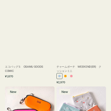
エコバッグＳ OSAMU GOODS
チャームポーチ WEEKEND(ER) ク
COMIC
ッションミニ
通
¥1,870
ラ
オ
ピ
常
通
¥2,970
イ
レ
ン
価
常
グ
ポ
格
ト
ン
ク
価
New
New
ラ
ー
ブ
ジ
格
ス
チ
ル
ケ
ミ
ー
ー
ニ