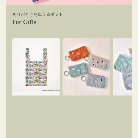
ありがとうを伝えるギフト
For Gifts
エ
ポ
ポ
コ
ー
ー
バ
チ
チ
ッ
ミ
ミ
グ
ニ
ニ
Ｓ
ー
ー
OSAMU
ズ
ズ
GOODS
ア
ア
COMIC
イ
イ
コ
コ
ン
ン
キ
テ
ー
ィ
リ
ッ
ン
シ