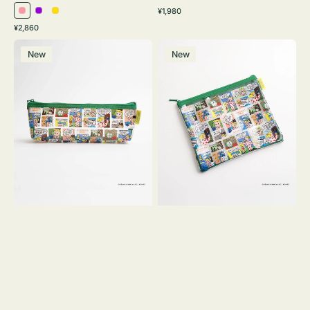
通
¥1,980
ピ
パ
イ
常
通
¥2,860
ン
ー
エ
価
常
ポ
ポ
格
ク
プ
ロ
価
New
New
ー
ー
ル
ー
格
チ
チ
ヨ
フ
コ
ラ
OSAMU
ッ
GOODS
ト
COMIC
OSAMU
GOODS
COMIC