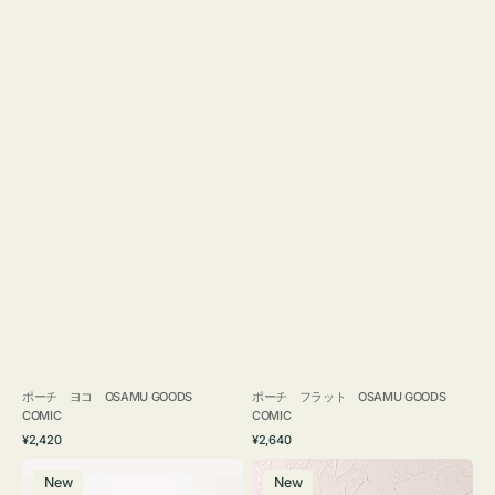
ポーチ ヨコ OSAMU GOODS
ポーチ フラット OSAMU GOODS
COMIC
COMIC
通
通
¥2,420
¥2,640
常
常
エ
チ
価
価
New
New
コ
ャ
格
格