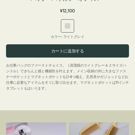
通
¥12,100
常
価
ラ
格
イ
カラー:
ライトグレイ
ト
グ
カートに追加する
レ
イ
お仕事バッグのファーストチョイス。［清潔感のライトグレー＆２サイズハ
ンドル］できちんと感と機能性を叶えます。メイン収納の外に大きなファス
ナーポケットとマグネットポケットを計4つ備え、文房具やガジェットなどお
仕事に必要なアイテムをすぐに取り出せます。マグネットポケットは11インチ
タブレットもはいります。