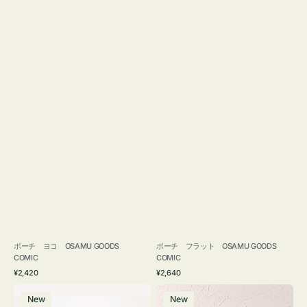
ポーチ ヨコ OSAMU GOODS
ポーチ フラット OSAMU GOODS
COMIC
COMIC
通
通
¥2,420
¥2,640
常
常
エ
チ
価
価
New
New
コ
ャ
格
格