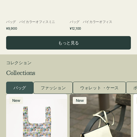
バッグ バイカラーオフィスミニ
バッグ バイカラーオフィス
通
通
¥9,900
¥12,100
常
常
価
価
もっと見る
格
格
コレクション
Collections
バッグ
ファッション
ウォレット ・ケース
ポ
エ
レ
New
New
コ
ザ
バ
ー
ッ
バ
グ
ッ
Ｓ
グ