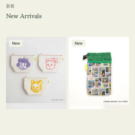
新着
New Arrivals
ポ
ボ
New
New
ー
ト
チ
ル
OSAMU
ケ
GOODS
ー
キ
ス
ャ
OSAMU
ン
GOODS
バ
COMIC
ス
サ
ガ
ラ