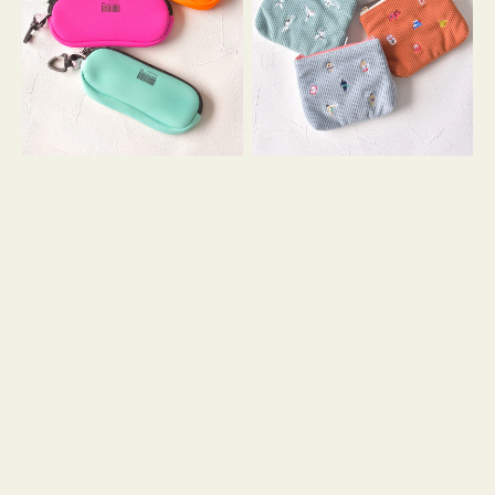
ス
ー
WEEKEND(ER)
ズ
ク
ア
ッ
イ
シ
コ
ョ
ン
ン
テ
ィ
ッ
シ
ュ
ケ
ー
ス
付
き