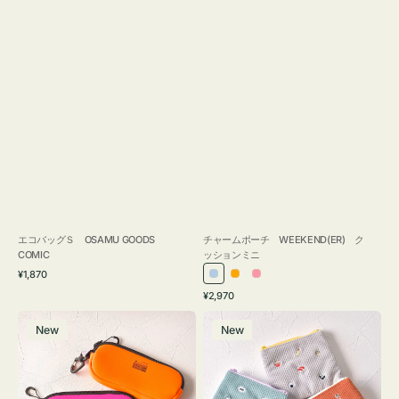
エコバッグＳ OSAMU GOODS
チャームポーチ WEEKEND(ER) ク
COMIC
ッションミニ
通
¥1,870
ラ
オ
ピ
常
通
¥2,970
イ
レ
ン
価
常
グ
ポ
格
ト
ン
ク
価
New
New
ラ
ー
ブ
ジ
格
ス
チ
ル
ケ
ミ
ー
ー
ニ