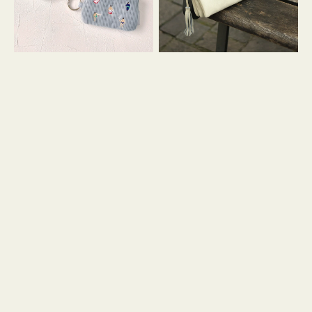
イ
セ
コ
ル
ン
シ
キ
ョ
ー
ル
リ
ダ
ン
ー
グ
付
き