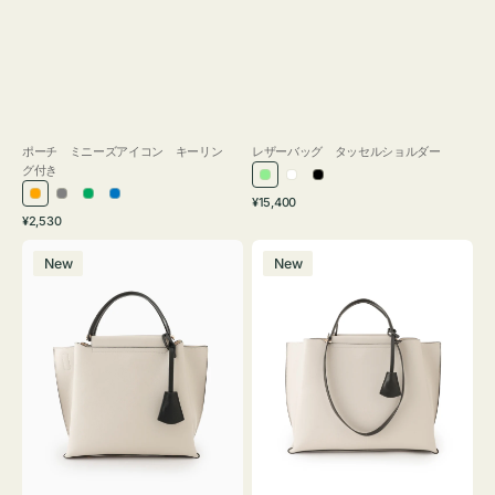
ポーチ ミニーズアイコン キーリン
レザーバッグ タッセルショルダー
グ付き
ラ
ホ
ブ
通
オ
グ
グ
ブ
¥15,400
イ
ワ
ラ
通
常
¥2,530
レ
レ
リ
ル
ト
イ
ッ
常
価
バ
バ
ン
ー
ー
ー
グ
ト
ク
価
格
New
New
ッ
ッ
ジ
ン
格
リ
グ
グ
ー
バ
バ
ン
イ
イ
カ
カ
ラ
ラ
ー
ー
オ
オ
フ
フ
ィ
ィ