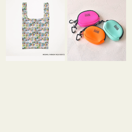
バ
ー
ッ
ム
グ
ポ
Ｓ
ー
OSAMU
チ
GOODS
WEEKEND(ER)
COMIC
ク
ッ
シ
ョ
ン
ミ
ニ