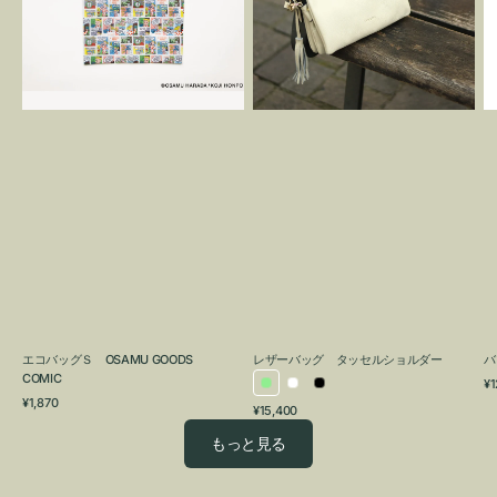
OSAMU
タ
GOODS
ッ
COMIC
セ
ル
シ
ョ
ル
ダ
ー
エコバッグＳ OSAMU GOODS
レザーバッグ タッセルショルダー
バ
COMIC
通
¥1
ラ
ホ
ブ
通
常
¥1,870
通
¥15,400
イ
ワ
ラ
常
価
常
価
格
ト
イ
ッ
もっと見る
価
格
グ
ト
ク
格
リ