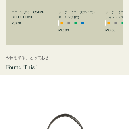
グ
ュ
付
ケ
エコバッグＳ OSAMU
ポーチ ミニーズアイコン
ポーチ ミニー
き
ー
GOODS COMIC
キーリング付き
ティッシュケー
通
ス
¥1,870
オ
グ
グ
ブ
オ
グ
グ
常
付
通
通
¥2,530
¥2,750
レ
レ
リ
ル
レ
レ
リ
価
常
常
き
格
ン
ー
ー
ー
ン
ー
ー
価
価
ジ
ン
ジ
ン
格
格
今日を彩る、とっておき
Found This !