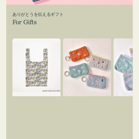
ありがとうを伝えるギフト
For Gifts
エ
ポ
ポ
コ
ー
ー
バ
チ
チ
ッ
ミ
ミ
グ
ニ
ニ
Ｓ
ー
ー
OSAMU
ズ
ズ
GOODS
ア
ア
COMIC
イ
イ
コ
コ
ン
ン
キ
テ
ー
ィ
リ
ッ
ン
シ