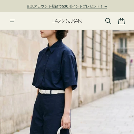
ン
新規アカウント登録で500ポイントプレゼント！ ⇁
ツ
に
進
カ
む
ー
ト