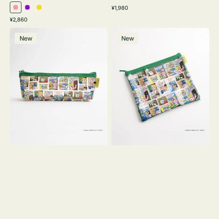
通
¥1,980
ピ
パ
イ
常
通
¥2,860
ン
ー
エ
価
常
ポ
ポ
格
ク
プ
ロ
価
New
New
ー
ー
ル
ー
格
チ
チ
ヨ
フ
コ
ラ
OSAMU
ッ
GOODS
ト
COMIC
OSAMU
GOODS
COMIC