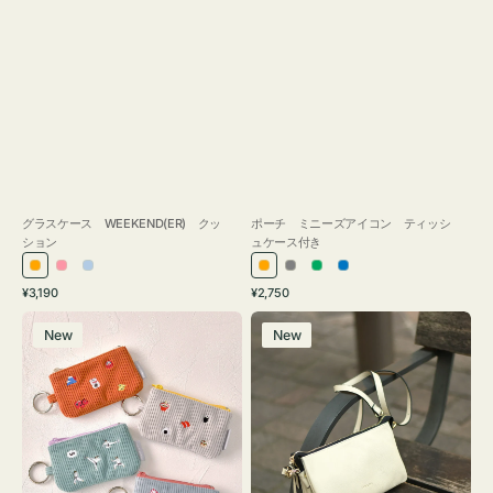
グラスケース WEEKEND(ER) クッ
ポーチ ミニーズアイコン ティッシ
ション
ュケース付き
オ
ピ
ラ
オ
グ
グ
ブ
通
通
¥3,190
¥2,750
レ
ン
イ
レ
レ
リ
ル
常
常
ポ
レ
ン
ク
ト
ン
ー
ー
ー
価
価
New
New
ー
ザ
ジ
ブ
ジ
ン
格
格
チ
ー
ル
ミ
バ
ー
ニ
ッ
ー
グ
ズ
タ
ア
ッ