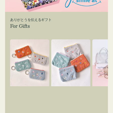
ありがとうを伝えるギフト
For Gifts
ポ
ポ
バ
ー
ー
ッ
チ
チ
グ
ミ
ミ
イ
ニ
ニ
ン
ー
ー
バ
ズ
ズ
ッ
ア
ア
グ
イ
イ
ス
コ
コ
マ
ン
ン
イ
キ
テ
リ
ー
ィ
ー