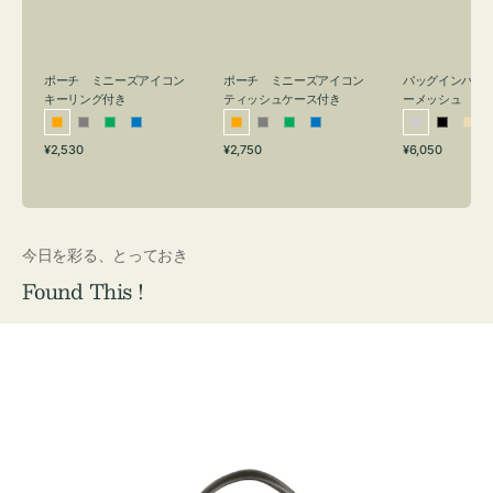
リ
ッ
メ
ン
シ
ッ
グ
ュ
シ
付
ケ
ュ
バッグインバッ
ポーチ ミニーズアイコン
ポーチ ミニーズアイコン
ーメッシュ
き
ー
キーリング付き
ティッシュケース付き
ス
シ
ブ
ベ
オ
グ
グ
ブ
オ
グ
グ
ブ
付
通
通
通
¥6,050
¥2,530
¥2,750
ル
ラ
ー
レ
レ
リ
ル
レ
レ
リ
ル
常
常
常
き
バ
ッ
ジ
ン
ー
ー
ー
ン
ー
ー
ー
価
価
価
ー
ク
ュ
ジ
ン
ジ
ン
格
格
格
今日を彩る、とっておき
Found This !