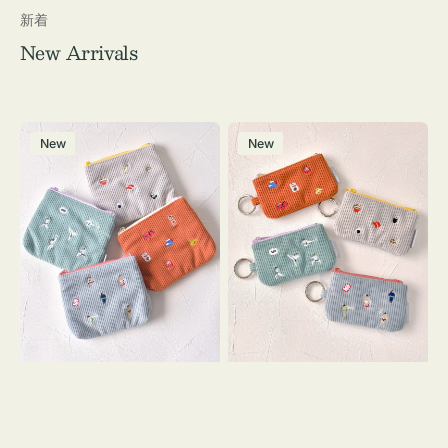
新着
New Arrivals
ポ
ポ
New
New
ー
ー
チ
チ
ミ
ミ
ニ
ニ
ー
ー
ズ
ズ
ア
ア
イ
イ
コ
コ
ン
ン
テ
キ
ィ
ー
ッ
リ
シ
ン