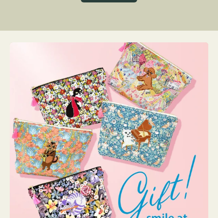
グ
ト
ク
格
リ
ー
ン