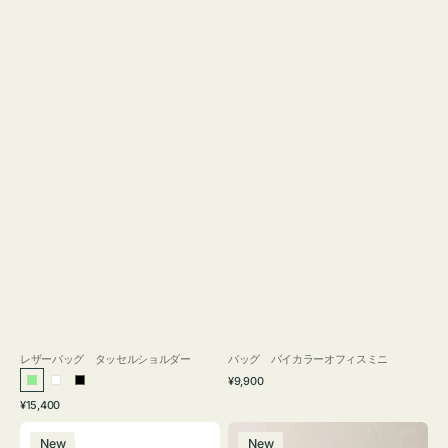
レザーバッグ タッセルショルダー
バッグ バイカラーオフィスミニ
通
¥9,900
ラ
ホ
ブ
常
通
¥15,400
イ
ワ
ラ
価
常
バ
バ
格
ト
イ
ッ
価
New
New