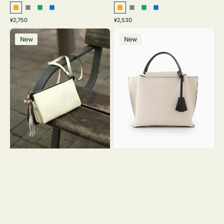
オ
グ
グ
ブ
オ
グ
グ
ブ
通
通
¥2,750
¥2,530
レ
レ
リ
ル
レ
レ
リ
ル
常
常
レ
バ
ン
ー
ー
ー
ン
ー
ー
ー
価
価
New
New
ザ
ッ
ジ
ン
ジ
ン
格
格
ー
グ
バ
バ
ッ
イ
グ
カ
タ
ラ
ッ
ー
セ
オ
ル
フ
シ
ィ
ョ
ス
ル
ミ
ダ
ニ
ー