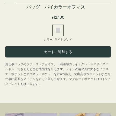
バッグ バイカラーオフィス
通
¥12,100
常
価
ラ
格
イ
カラー:
ライトグレイ
ト
グ
カートに追加する
レ
イ
お仕事バッグのファーストチョイス。［清潔感のライトグレー＆２サイズハ
ンドル］できちんと感と機能性を叶えます。メイン収納の外に大きなファス
ナーポケットとマグネットポケットを計4つ備え、文房具やガジェットなどお
仕事に必要なアイテムをすぐに取り出せます。マグネットポケットは11インチ
タブレットもはいります。