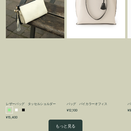
グ
カ
タ
ラ
ッ
ー
セ
オ
ル
フ
シ
ィ
ョ
ス
ル
ダ
ー
レザーバッグ タッセルショルダー
バッグ バイカラーオフィス
バ
通
通
¥12,100
¥9
ラ
ホ
ブ
常
常
通
¥15,400
イ
ワ
ラ
価
価
常
格
格
ト
イ
ッ
もっと見る
価