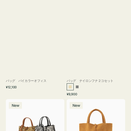
バッグ バイカラーオフィス
バッグ ナイロンフナ２コセット
通
¥12,100
ベ
グ
常
通
¥9,900
ー
レ
価
常
バ
バ
格
ジ
ー
価
New
New
ッ
ッ
ュ
格
グ
グ
MILLELA
MILLELA
FIRENZE
FIRENZE