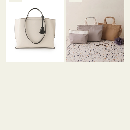
ッ
ッ
グ
ト
ク
格
グ
グ
リ
バ
ナ
ー
イ
イ
ン
カ
ロ
ラ
ン
ー
フ
オ
ナ
フ
２
ィ
コ
ス
セ
ッ
ト