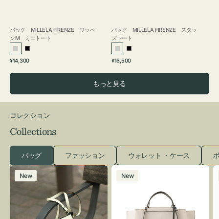
バッグ MILLELA FIRENZE ワッペ
バッグ MILLELA FIRENZE スタッ
ンM ミニトート
ズトート
シ
ブ
シ
ブ
通
通
¥14,300
¥16,500
ル
ラ
ル
ラ
常
常
バ
ッ
バ
ッ
価
価
もっと見る
ー
ク
ー
ク
格
格
コレクション
Collections
バッグ
ファッション
ウォレット ・ケース
ポ
レ
バ
New
New
ザ
ッ
ー
グ
バ
バ
ッ
イ