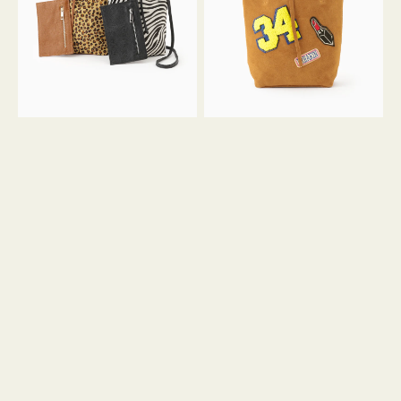
ア
ワ
ニ
ッ
マ
ペ
ル
ン
ガ
34
ラ
ス
ミ
エ
ニ
ー
ト
ド
ー
ミ
ト
ニ