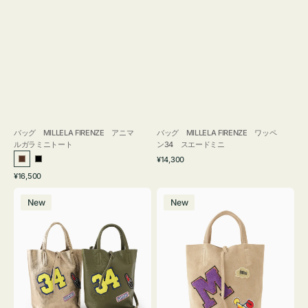
バッグ MILLELA FIRENZE アニマ
バッグ MILLELA FIRENZE ワッペ
ルガラミニトート
ン34 スエードミニ
通
¥14,300
ブ
ブ
常
通
¥16,500
ラ
ラ
価
常
バ
バ
格
ウ
ッ
価
New
New
ッ
ッ
ン
ク
格
グ
グ
MILLELA
MILLELA
FIRENZE
FIRENZE
ワ
ワ
ッ
ッ
ペ
ペ