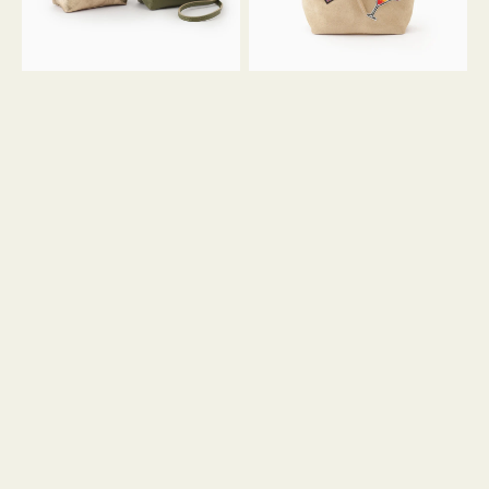
ン
ン
34
M
ミ
ス
ニ
エ
ト
ー
ー
ド
ト
ミ
ニ