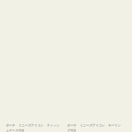
ュ
グ
ケ
付
ー
き
ス
付
き
ポーチ ミニーズアイコン ティッシ
ポーチ ミニーズアイコン キーリン
ュケース付き
グ付き