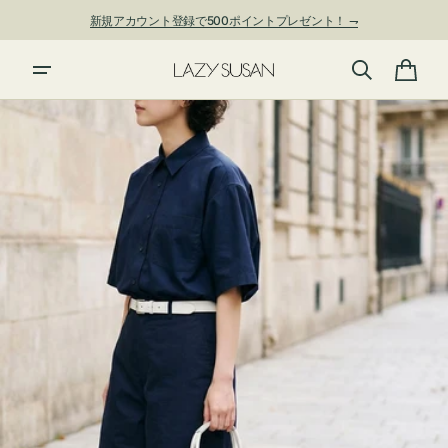
ン
新規アカウント登録で500ポイントプレゼント！ ⇁
ツ
に
進
カ
む
ー
ト