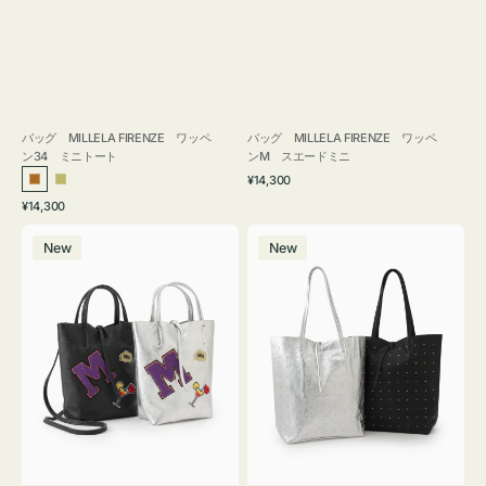
バッグ MILLELA FIRENZE ワッペ
バッグ MILLELA FIRENZE ワッペ
ン34 ミニトート
ンM スエードミニ
通
¥14,300
ブ
カ
常
通
¥14,300
ロ
ー
価
常
バ
バ
格
ン
キ
価
New
New
ッ
ッ
ズ
格
グ
グ
MILLELA
MILLELA
FIRENZE
FIRENZE
ワ
ス
ッ
タ
ペ
ッ
ン
ズ
M
ト
ミ
ー