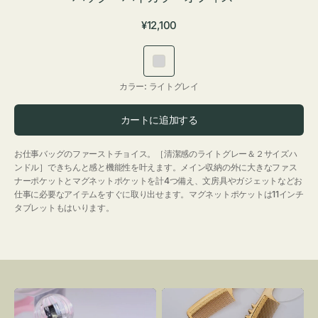
通
¥12,100
常
価
ラ
格
イ
カラー:
ライトグレイ
ト
グ
カートに追加する
レ
イ
お仕事バッグのファーストチョイス。［清潔感のライトグレー＆２サイズハ
ンドル］できちんと感と機能性を叶えます。メイン収納の外に大きなファス
ナーポケットとマグネットポケットを計4つ備え、文房具やガジェットなどお
仕事に必要なアイテムをすぐに取り出せます。マグネットポケットは11インチ
タブレットもはいります。