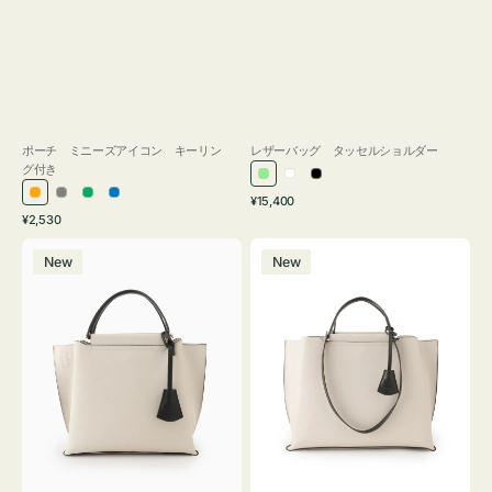
ポーチ ミニーズアイコン キーリン
レザーバッグ タッセルショルダー
グ付き
ラ
ホ
ブ
通
オ
グ
グ
ブ
¥15,400
イ
ワ
ラ
通
常
¥2,530
レ
レ
リ
ル
ト
イ
ッ
常
価
バ
バ
ン
ー
ー
ー
グ
ト
ク
価
格
New
New
ッ
ッ
ジ
ン
格
リ
グ
グ
ー
バ
バ
ン
イ
イ
カ
カ
ラ
ラ
ー
ー
オ
オ
フ
フ
ィ
ィ