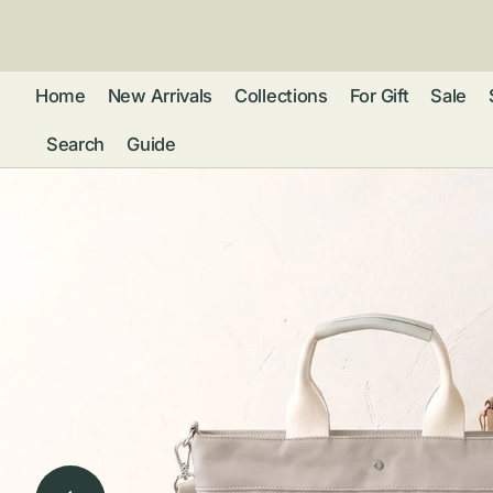
ン
ツ
に
進
Home
New Arrivals
Collections
For Gift
Sale
む
Search
Guide
フレグランス
アクセサリー
ネ
リストウォッチ
ピ
カ
バッグ
ト
リ
ファッション
シ
バ
ブ
グ
ム
ウォレット・革
バ
ー
小物
ス
ブ
ポ
ウ
ポーチ ・ メガ
ネケース・マル
ハ
扇