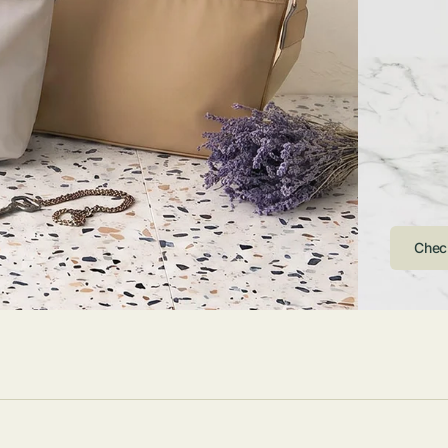
ストンバッグ
トール・ハッ
・グローブ
ュック
ガネ・サング
コバッグ・サ
ス・ルーペ
バッグ
ンカチ・ソッ
ス