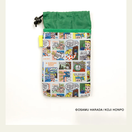
ケ
ー
ス
OSAMU
GOODS
COMIC