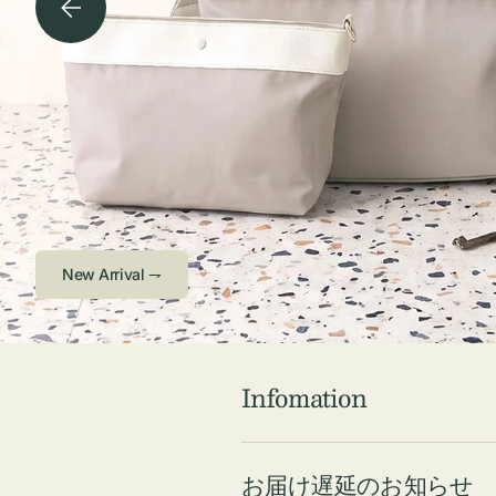
チケース他
ボ
ス
コスメ
ト
リ
ジュエリーボッ
メ
エ
クス ・ケース
ラ
ブ
インテリア
傘
ハ
ク
Check ⇁
Infomation
お届け遅延のお知らせ