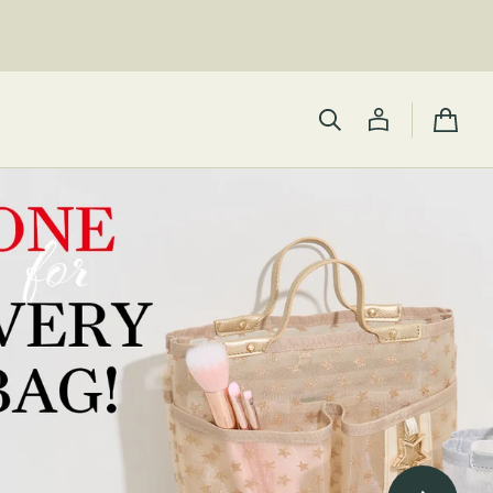
カ
ー
ト