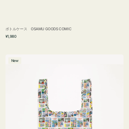
ボトルケース OSAMU GOODS COMIC
通
¥1,980
常
価
格
エ
New
コ
バ
ッ
グ
Ｓ
OSAMU
GOODS
COMIC