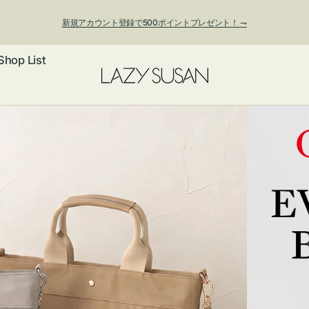
新規アカウント登録で500ポイントプレゼント！ ⇁
Shop List
夏季休業および発送停止について
ックレス
アス・イヤー
フ
ートバッグ
ング
ョルダーバッ
ッグチャー
レスレット・
・キーホルダ
ングル
マートフォン
ローチ
シェット
エア
ンドバッグ
子・ファン