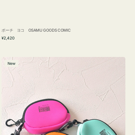
ポーチ ヨコ OSAMU GOODS COMIC
通
¥2,420
常
価
格
チ
New
ャ
ー
ム
ポ
ー
チ
WEEKEND(ER)
ク
ッ
シ