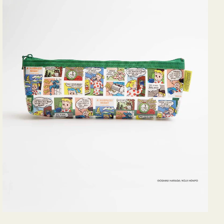
ヨ
コ
OSAMU
GOODS
COMIC