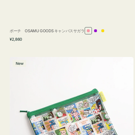
ポーチ OSAMU GOODS キャンバスサガラ
ピ
パ
イ
通
¥2,860
ン
ー
エ
常
ク
プ
ロ
価
ル
ー
格
ポ
New
ー
チ
フ
ラ
ッ
ト
OSAMU
GOODS
COMIC