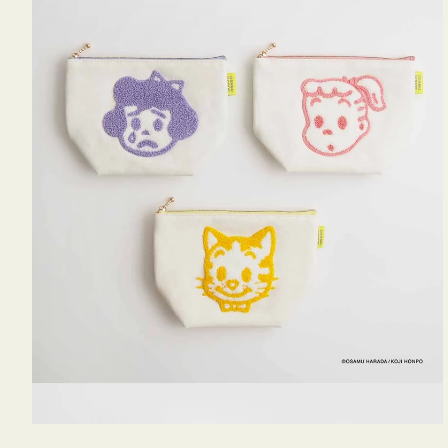
OSAMU
GOODS
キ
ャ
ン
バ
ス
サ
ガ
ラ