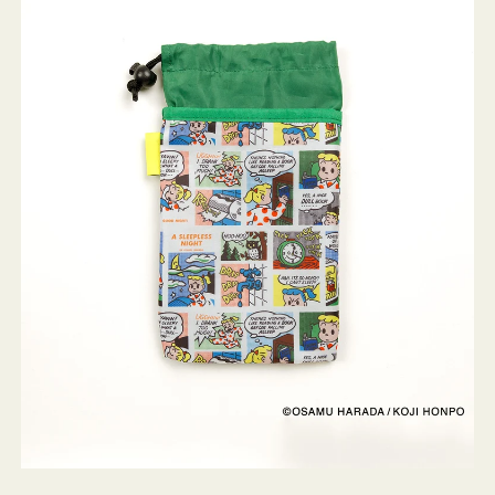
ケ
ー
ス
OSAMU
GOODS
COMIC