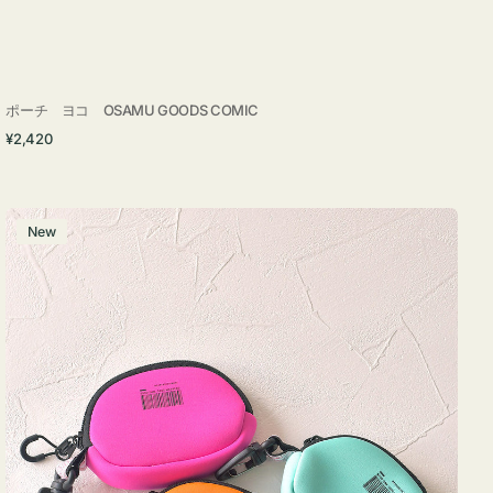
ポーチ ヨコ OSAMU GOODS COMIC
通
¥2,420
常
価
格
チ
New
ャ
ー
ム
ポ
ー
チ
WEEKEND(ER)
ク
ッ
シ