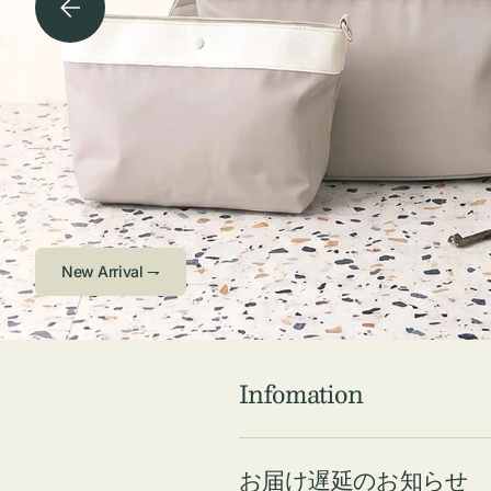
チケース他
ボ
ス
コスメ
ト
リ
ジュエリーボッ
メ
エ
クス ・ケース
ラ
ブ
インテリア
傘
ハ
ク
Check ⇁
Infomation
お届け遅延のお知らせ