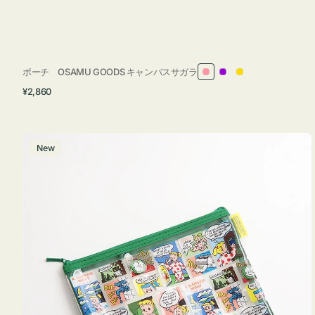
ポーチ OSAMU GOODS キャンバスサガラ
ピ
パ
イ
通
¥2,860
ン
ー
エ
常
ク
プ
ロ
価
ル
ー
格
ポ
New
ー
チ
フ
ラ
ッ
ト
OSAMU
GOODS
COMIC