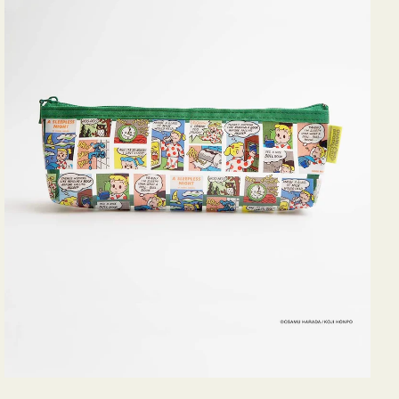
ヨ
コ
OSAMU
GOODS
COMIC