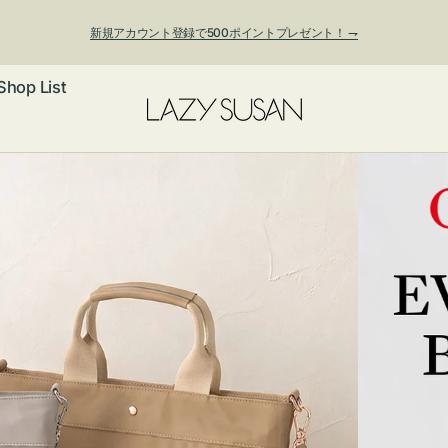
新規アカウント登録で500ポイントプレゼント！ ⇁
Shop List
ックレス
アス・イヤー
フ
ートバッグ
ング
ョルダーバッ
ッグチャー
レスレット・
・キーホルダ
ングル
マートフォン
ローチ
シェット
エア
ンドバッグ
子・ファン