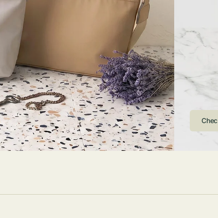
ストンバッグ
トール・ハッ
・グローブ
ュック
ガネ・サング
コバッグ・サ
ス・ルーペ
バッグ
ンカチ・ソッ
ス