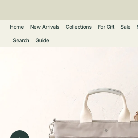
ン
ツ
に
進
Home
New Arrivals
Collections
For Gift
Sale
む
Search
Guide
フレグランス
アクセサリー
ネ
リストウォッチ
ピ
カ
バッグ
ト
リ
ファッション
シ
バ
ブ
グ
ム
ウォレット・革
バ
ー
小物
ス
ブ
ポ
ウ
ポーチ ・ メガ
ネケース・マル
ハ
扇