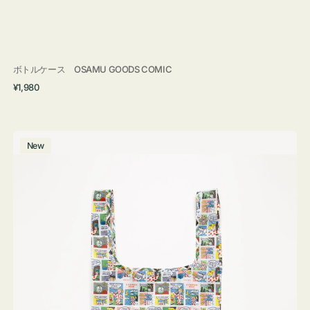
ボトルケース OSAMU GOODS COMIC
通
¥1,980
常
価
格
エ
New
コ
バ
ッ
グ
Ｓ
OSAMU
GOODS
COMIC