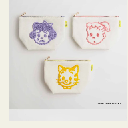
OSAMU
GOODS
キ
ャ
ン
バ
ス
サ
ガ
ラ