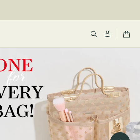
カ
ー
ト