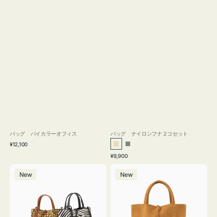
バッグ バイカラーオフィス
バッグ ナイロンフナ２コセット
通
¥12,100
ベ
グ
常
通
¥9,900
ー
レ
価
常
バ
バ
格
ジ
ー
価
New
New
ッ
ッ
ュ
格
グ
グ
MILLELA
MILLELA
FIRENZE
FIRENZE