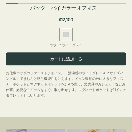
バッグ バイカラーオフィス
通
¥12,100
常
価
ラ
格
イ
カラー:
ライトグレイ
ト
グ
カートに追加する
レ
イ
お仕事バッグのファーストチョイス。［清潔感のライトグレー＆２サイズハ
ンドル］できちんと感と機能性を叶えます。メイン収納の外に大きなファス
ナーポケットとマグネットポケットを計4つ備え、文房具やガジェットなどお
仕事に必要なアイテムをすぐに取り出せます。マグネットポケットは11インチ
タブレットもはいります。