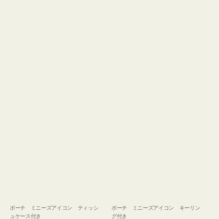
ュ
グ
ケ
付
ー
き
ス
付
き
ポーチ ミニーズアイコン ティッシ
ポーチ ミニーズアイコン キーリン
ュケース付き
グ付き