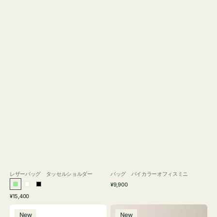
レザーバッグ タッセルショルダー
バッグ バイカラーオフィスミニ
通
¥9,900
ラ
ホ
ブ
常
通
¥15,400
イ
ワ
ラ
価
常
バ
バ
格
ト
イ
ッ
価
New
New