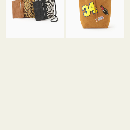
ア
ワ
ニ
ッ
マ
ペ
ル
ン
ガ
34
ラ
ス
ミ
エ
ニ
ー
ト
ド
ー
ミ
ト
ニ