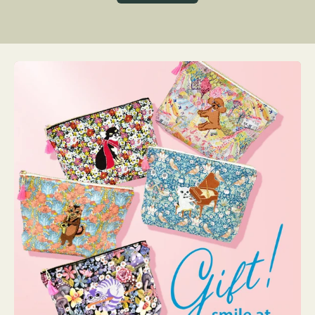
グ
ト
ク
格
リ
ー
ン