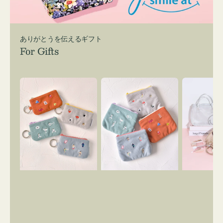
ありがとうを伝えるギフト
For Gifts
ポ
ポ
バ
ー
ー
ッ
チ
チ
グ
ミ
ミ
イ
ニ
ニ
ン
ー
ー
バ
ズ
ズ
ッ
ア
ア
グ
イ
イ
ス
コ
コ
マ
ン
ン
イ
キ
テ
リ
ー
ィ
ー