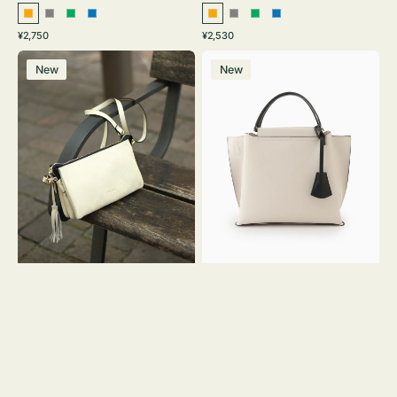
オ
グ
グ
ブ
オ
グ
グ
ブ
通
通
¥2,750
¥2,530
レ
レ
リ
ル
レ
レ
リ
ル
常
常
レ
バ
ン
ー
ー
ー
ン
ー
ー
ー
価
価
New
New
ザ
ッ
ジ
ン
ジ
ン
格
格
ー
グ
バ
バ
ッ
イ
グ
カ
タ
ラ
ッ
ー
セ
オ
ル
フ
シ
ィ
ョ
ス
ル
ミ
ダ
ニ
ー