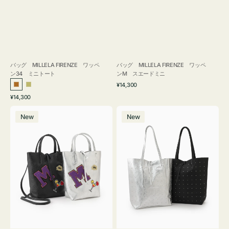
バッグ MILLELA FIRENZE ワッペ
バッグ MILLELA FIRENZE ワッペ
ン34 ミニトート
ンM スエードミニ
通
¥14,300
ブ
カ
常
通
¥14,300
ロ
ー
価
常
バ
バ
格
ン
キ
価
New
New
ッ
ッ
ズ
格
グ
グ
MILLELA
MILLELA
FIRENZE
FIRENZE
ワ
ス
ッ
タ
ペ
ッ
ン
ズ
M
ト
ミ
ー