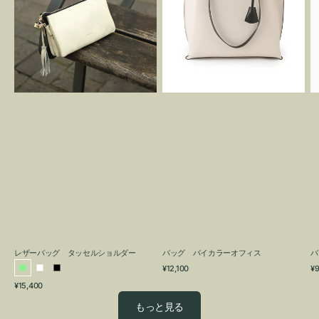
グ
カ
タ
ラ
ッ
ー
セ
オ
ル
フ
シ
ィ
ョ
ス
ル
ダ
ー
レザーバッグ タッセルショルダー
バッグ バイカラーオフィス
バ
通
通
¥12,100
¥9
ラ
ホ
ブ
常
常
通
¥15,400
イ
ワ
ラ
価
価
常
格
格
ト
イ
ッ
もっと見る
価