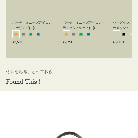
リ
ッ
メ
ン
シ
ッ
グ
ュ
シ
付
ケ
ュ
バッグインバッ
ポーチ ミニーズアイコン
ポーチ ミニーズアイコン
ーメッシュ
き
ー
キーリング付き
ティッシュケース付き
ス
シ
ブ
ベ
オ
グ
グ
ブ
オ
グ
グ
ブ
付
通
通
通
¥6,050
¥2,530
¥2,750
ル
ラ
ー
レ
レ
リ
ル
レ
レ
リ
ル
常
常
常
き
バ
ッ
ジ
ン
ー
ー
ー
ン
ー
ー
ー
価
価
価
ー
ク
ュ
ジ
ン
ジ
ン
格
格
格
今日を彩る、とっておき
Found This !