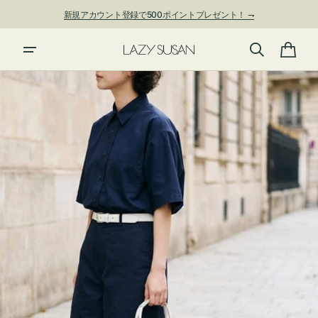
ン
新規アカウント登録で500ポイントプレゼント！ ⇁
ツ
に
進
カ
む
ー
ト