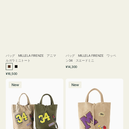
バッグ MILLELA FIRENZE アニマ
バッグ MILLELA FIRENZE ワッペ
ルガラミニトート
ン34 スエードミニ
通
¥14,300
ブ
ブ
常
通
¥16,500
ラ
ラ
価
常
バ
バ
格
ウ
ッ
価
New
New
ッ
ッ
ン
ク
格
グ
グ
MILLELA
MILLELA
FIRENZE
FIRENZE
ワ
ワ
ッ
ッ
ペ
ペ