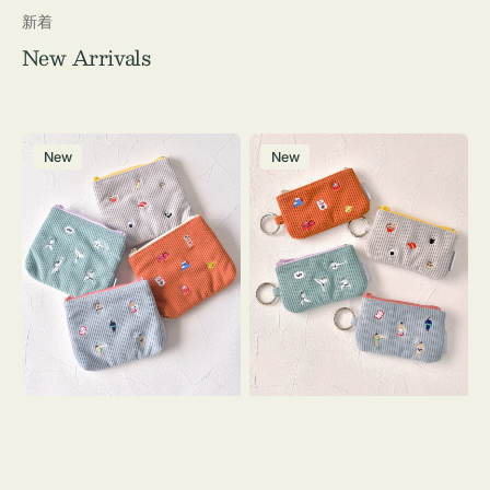
新着
New Arrivals
ポ
ポ
New
New
ー
ー
チ
チ
ミ
ミ
ニ
ニ
ー
ー
ズ
ズ
ア
ア
イ
イ
コ
コ
ン
ン
テ
キ
ィ
ー
ッ
リ
シ
ン