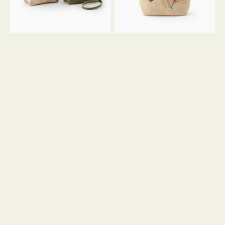
ン
ン
34
M
ミ
ス
ニ
エ
ト
ー
ー
ド
ト
ミ
ニ