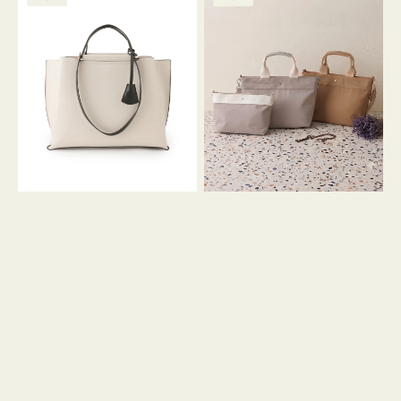
ッ
ッ
グ
ト
ク
格
グ
グ
リ
バ
ナ
ー
イ
イ
ン
カ
ロ
ラ
ン
ー
フ
オ
ナ
フ
２
ィ
コ
ス
セ
ッ
ト