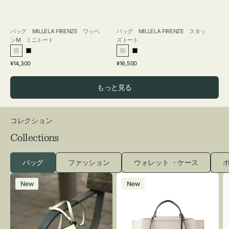
バッグ MILLELA FIRENZE ワッペ
バッグ MILLELA FIRENZE スタッ
ンM ミニトート
ズトート
シ
ブ
シ
ブ
通
通
¥14,300
¥16,500
ル
ラ
ル
ラ
常
常
バ
ッ
バ
ッ
価
価
もっと見る
ー
ク
ー
ク
格
格
コレクション
Collections
バッグ
ファッション
ウォレット ・ケース
ポ
レ
バ
New
New
ザ
ッ
ー
グ
バ
バ
ッ
イ