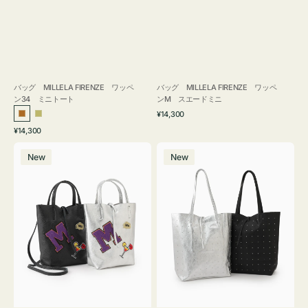
バッグ MILLELA FIRENZE ワッペ
バッグ MILLELA FIRENZE ワッペ
ン34 ミニトート
ンM スエードミニ
通
¥14,300
ブ
カ
常
通
¥14,300
ロ
ー
価
常
バ
バ
格
ン
キ
価
New
New
ッ
ッ
ズ
格
グ
グ
MILLELA
MILLELA
FIRENZE
FIRENZE
ワ
ス
ッ
タ
ペ
ッ
ン
ズ
M
ト
ミ
ー