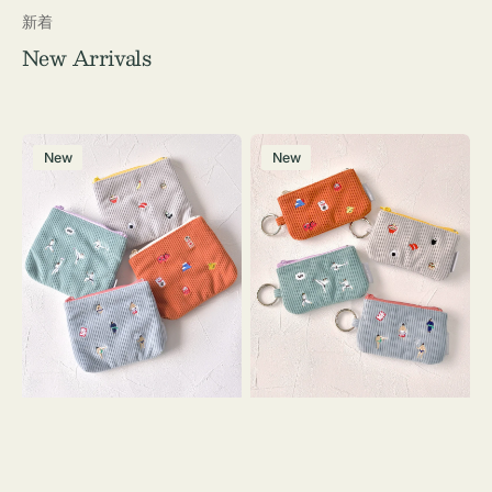
新着
New Arrivals
ポ
ポ
New
New
ー
ー
チ
チ
ミ
ミ
ニ
ニ
ー
ー
ズ
ズ
ア
ア
イ
イ
コ
コ
ン
ン
テ
キ
ィ
ー
ッ
リ
シ
ン