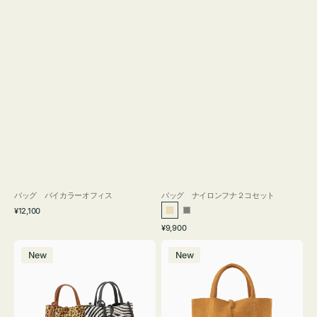
バッグ バイカラーオフィス
バッグ ナイロンフナ２コセット
通
¥12,100
ベ
グ
常
通
¥9,900
ー
レ
価
常
バ
バ
格
ジ
ー
価
New
New
ッ
ッ
ュ
格
グ
グ
MILLELA
MILLELA
FIRENZE
FIRENZE