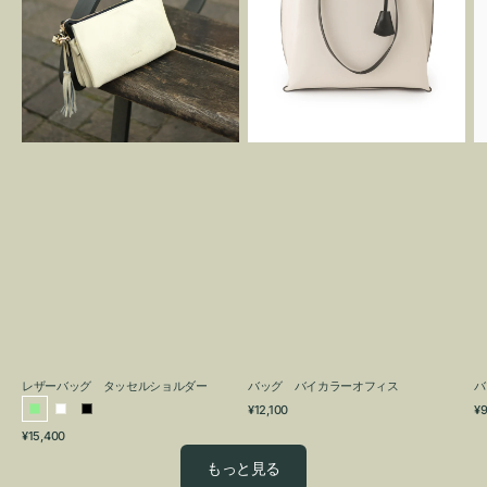
グ
カ
タ
ラ
ッ
ー
セ
オ
ル
フ
シ
ィ
ョ
ス
ル
ダ
ー
レザーバッグ タッセルショルダー
バッグ バイカラーオフィス
バ
通
通
¥12,100
¥9
ラ
ホ
ブ
常
常
通
¥15,400
イ
ワ
ラ
価
価
常
格
格
ト
イ
ッ
もっと見る
価