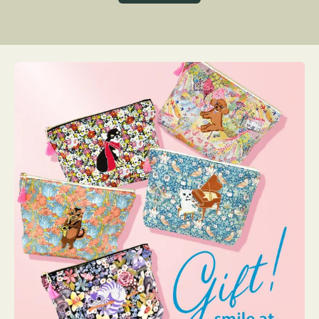
グ
ト
ク
格
リ
ー
ン