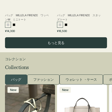
バッグ MILLELA FIRENZE ワッペ
バッグ MILLELA FIRENZE スタッ
ンM ミニトート
ズトート
シ
ブ
シ
ブ
通
通
¥14,300
¥16,500
ル
ラ
ル
ラ
常
常
バ
ッ
バ
ッ
価
価
もっと見る
ー
ク
ー
ク
格
格
コレクション
Collections
バッグ
ファッション
ウォレット ・ケース
ポ
レ
バ
New
New
ザ
ッ
ー
グ
バ
バ
ッ
イ