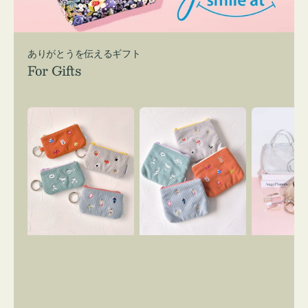
ありがとうを伝えるギフト
For Gifts
ポ
ポ
バ
ー
ー
ッ
チ
チ
グ
ミ
ミ
イ
ニ
ニ
ン
ー
ー
バ
ズ
ズ
ッ
ア
ア
グ
イ
イ
ス
コ
コ
マ
ン
ン
イ
キ
テ
リ
ー
ィ
ー