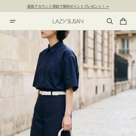
ン
新規アカウント登録で500ポイントプレゼント！ ⇁
ツ
に
進
カ
む
ー
ト