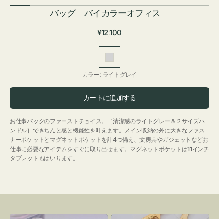
バッグ バイカラーオフィス
通
¥12,100
常
価
ラ
格
イ
カラー:
ライトグレイ
ト
グ
カートに追加する
レ
イ
お仕事バッグのファーストチョイス。［清潔感のライトグレー＆２サイズハ
ンドル］できちんと感と機能性を叶えます。メイン収納の外に大きなファス
ナーポケットとマグネットポケットを計4つ備え、文房具やガジェットなどお
仕事に必要なアイテムをすぐに取り出せます。マグネットポケットは11インチ
タブレットもはいります。