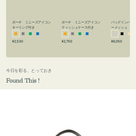
リ
ッ
メ
ン
シ
ッ
グ
ュ
シ
付
ケ
ュ
バッグインバッ
ポーチ ミニーズアイコン
ポーチ ミニーズアイコン
ーメッシュ
き
ー
キーリング付き
ティッシュケース付き
ス
シ
ブ
ベ
オ
グ
グ
ブ
オ
グ
グ
ブ
付
通
通
通
¥6,050
¥2,530
¥2,750
ル
ラ
ー
レ
レ
リ
ル
レ
レ
リ
ル
常
常
常
き
バ
ッ
ジ
ン
ー
ー
ー
ン
ー
ー
ー
価
価
価
ー
ク
ュ
ジ
ン
ジ
ン
格
格
格
今日を彩る、とっておき
Found This !