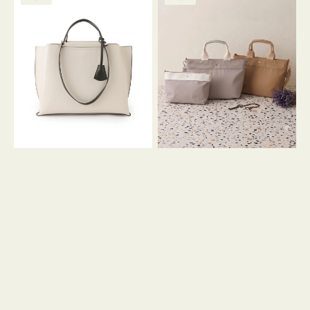
ッ
ッ
グ
ト
ク
格
グ
グ
リ
バ
ナ
ー
イ
イ
ン
カ
ロ
ラ
ン
ー
フ
オ
ナ
フ
２
ィ
コ
ス
セ
ッ
ト