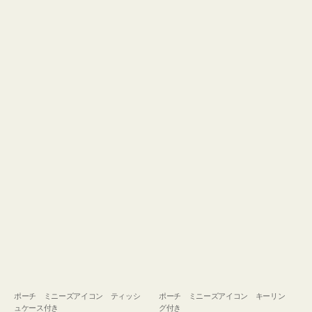
ュ
グ
ケ
付
ー
き
ス
付
き
ポーチ ミニーズアイコン ティッシ
ポーチ ミニーズアイコン キーリン
ュケース付き
グ付き