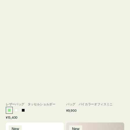
レザーバッグ タッセルショルダー
バッグ バイカラーオフィスミニ
通
¥9,900
ラ
ホ
ブ
常
通
¥15,400
イ
ワ
ラ
価
常
バ
バ
格
ト
イ
ッ
価
New
New