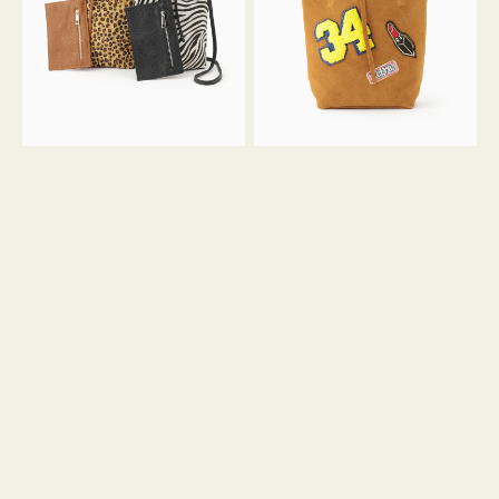
ア
ワ
ニ
ッ
マ
ペ
ル
ン
ガ
34
ラ
ス
ミ
エ
ニ
ー
ト
ド
ー
ミ
ト
ニ