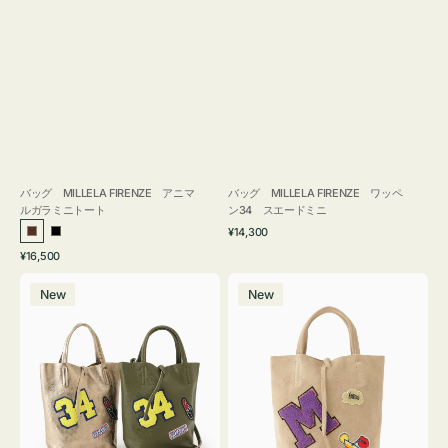
バッグ MILLELA FIRENZE アニマ
バッグ MILLELA FIRENZE ワッペ
ルガラミニトート
ン34 スエードミニ
通
¥14,300
ブ
ブ
常
通
¥16,500
ラ
ラ
価
常
バ
バ
格
ウ
ッ
価
New
New
ッ
ッ
ン
ク
格
グ
グ
MILLELA
MILLELA
FIRENZE
FIRENZE
ワ
ワ
ッ
ッ
ペ
ペ