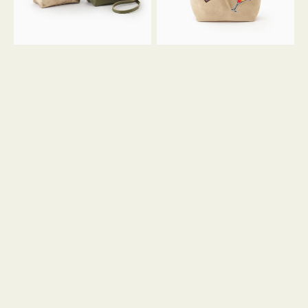
ン
ン
34
M
ミ
ス
ニ
エ
ト
ー
ー
ド
ト
ミ
ニ