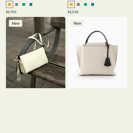
オ
グ
グ
ブ
オ
グ
グ
ブ
通
通
¥2,750
¥2,530
レ
レ
リ
ル
レ
レ
リ
ル
常
常
レ
バ
ン
ー
ー
ー
ン
ー
ー
ー
価
価
New
New
ザ
ッ
ジ
ン
ジ
ン
格
格
ー
グ
バ
バ
ッ
イ
グ
カ
タ
ラ
ッ
ー
セ
オ
ル
フ
シ
ィ
ョ
ス
ル
ミ
ダ
ニ
ー