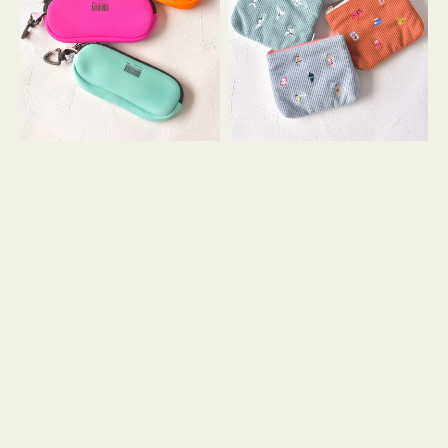
ス
ー
WEEKEND(ER)
ズ
ク
ア
ッ
イ
シ
コ
ョ
ン
ン
テ
ィ
ッ
シ
ュ
ケ
ー
ス
付
き