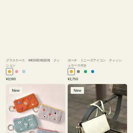
グラスケース WEEKEND(ER) クッ
ポーチ ミニーズアイコン ティッシ
ション
ュケース付き
オ
ピ
ラ
オ
グ
グ
ブ
通
通
¥3,190
¥2,750
レ
ン
イ
レ
レ
リ
ル
常
常
ポ
レ
ン
ク
ト
ン
ー
ー
ー
価
価
New
New
ー
ザ
ジ
ブ
ジ
ン
格
格
チ
ー
ル
ミ
バ
ー
ニ
ッ
ー
グ
ズ
タ
ア
ッ