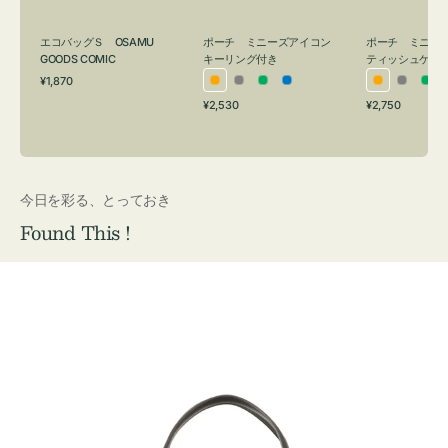
グ
ュ
付
ケ
エコバッグＳ OSAMU
ポーチ ミニーズアイコン
ポーチ ミニー
き
ー
GOODS COMIC
キーリング付き
ティッシュケー
通
ス
¥1,870
オ
グ
グ
ブ
オ
グ
グ
常
付
通
通
¥2,530
¥2,750
レ
レ
リ
ル
レ
レ
リ
価
常
常
き
格
ン
ー
ー
ー
ン
ー
ー
価
価
ジ
ン
ジ
ン
格
格
今日を彩る、とっておき
Found This !