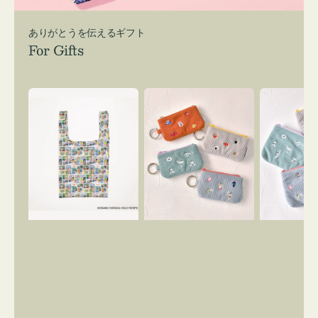
ありがとうを伝えるギフト
For Gifts
エ
ポ
ポ
コ
ー
ー
バ
チ
チ
ッ
ミ
ミ
グ
ニ
ニ
Ｓ
ー
ー
OSAMU
ズ
ズ
GOODS
ア
ア
COMIC
イ
イ
コ
コ
ン
ン
キ
テ
ー
ィ
リ
ッ
ン
シ