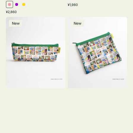
通
¥1,980
ピ
パ
イ
常
通
¥2,860
ン
ー
エ
価
常
ポ
ポ
格
ク
プ
ロ
価
New
New
ー
ー
ル
ー
格
チ
チ
ヨ
フ
コ
ラ
OSAMU
ッ
GOODS
ト
COMIC
OSAMU
GOODS
COMIC