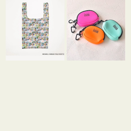
バ
ー
ッ
ム
グ
ポ
Ｓ
ー
OSAMU
チ
GOODS
WEEKEND(ER)
COMIC
ク
ッ
シ
ョ
ン
ミ
ニ