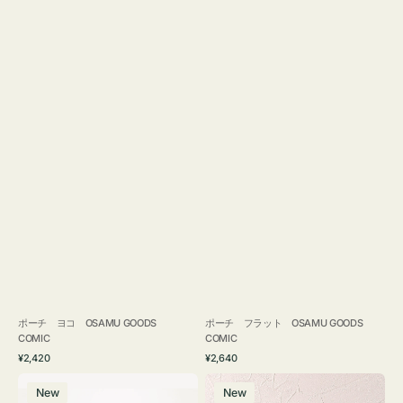
ポーチ ヨコ OSAMU GOODS
ポーチ フラット OSAMU GOODS
COMIC
COMIC
通
通
¥2,420
¥2,640
常
常
エ
チ
価
価
New
New
コ
ャ
格
格