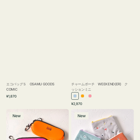
エコバッグＳ OSAMU GOODS
チャームポーチ WEEKEND(ER) ク
COMIC
ッションミニ
通
¥1,870
ラ
オ
ピ
常
通
¥2,970
イ
レ
ン
価
常
グ
ポ
格
ト
ン
ク
価
New
New
ラ
ー
ブ
ジ
格
ス
チ
ル
ケ
ミ
ー
ー
ニ