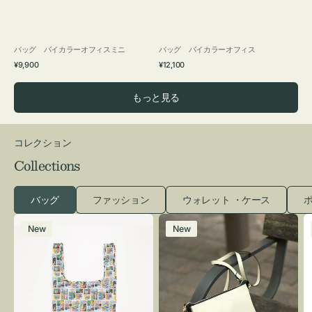
バッグ バイカラーオフィスミニ
バッグ バイカラーオフィス
通
通
¥9,900
¥12,100
常
常
価
価
もっと見る
格
格
コレクション
Collections
バッグ
ファッション
ウォレット ・ケース
ポ
エ
レ
New
New
コ
ザ
バ
ー
ッ
バ
グ
ッ
Ｓ
グ