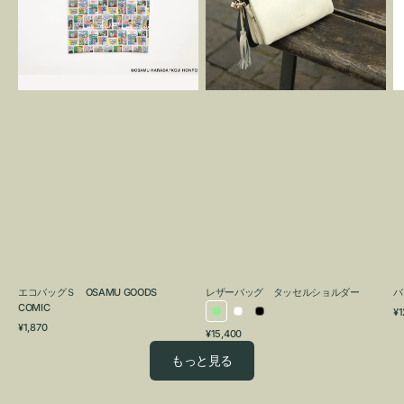
OSAMU
タ
GOODS
ッ
COMIC
セ
ル
シ
ョ
ル
ダ
ー
エコバッグＳ OSAMU GOODS
レザーバッグ タッセルショルダー
バ
COMIC
通
¥1
ラ
ホ
ブ
通
常
¥1,870
通
¥15,400
イ
ワ
ラ
常
価
常
価
格
ト
イ
ッ
もっと見る
価
格
グ
ト
ク
格
リ