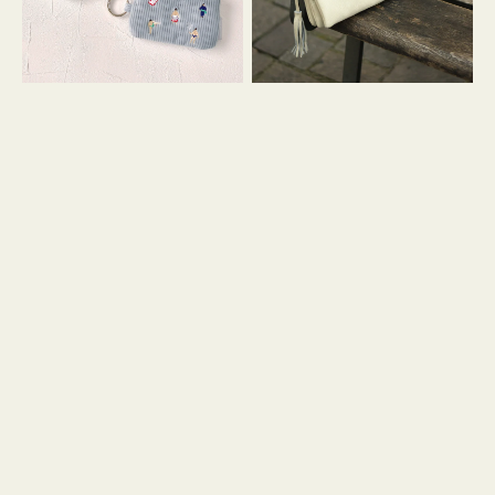
イ
セ
コ
ル
ン
シ
キ
ョ
ー
ル
リ
ダ
ン
ー
グ
付
き