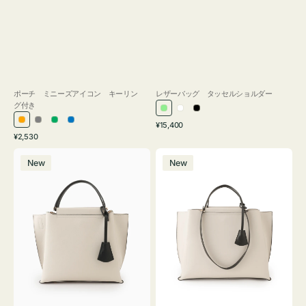
ポーチ ミニーズアイコン キーリン
レザーバッグ タッセルショルダー
グ付き
ラ
ホ
ブ
通
オ
グ
グ
ブ
¥15,400
イ
ワ
ラ
通
常
¥2,530
レ
レ
リ
ル
ト
イ
ッ
常
価
バ
バ
ン
ー
ー
ー
グ
ト
ク
価
格
New
New
ッ
ッ
ジ
ン
格
リ
グ
グ
ー
バ
バ
ン
イ
イ
カ
カ
ラ
ラ
ー
ー
オ
オ
フ
フ
ィ
ィ