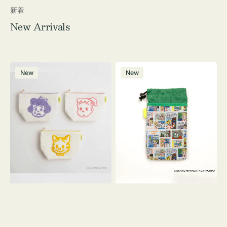
新着
New Arrivals
ポ
ボ
New
New
ー
ト
チ
ル
OSAMU
ケ
GOODS
ー
キ
ス
ャ
OSAMU
ン
GOODS
バ
COMIC
ス
サ
ガ
ラ