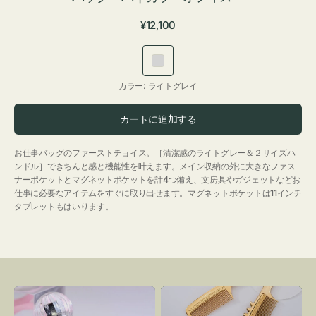
通
¥12,100
常
価
ラ
格
イ
カラー:
ライトグレイ
ト
グ
カートに追加する
レ
イ
お仕事バッグのファーストチョイス。［清潔感のライトグレー＆２サイズハ
ンドル］できちんと感と機能性を叶えます。メイン収納の外に大きなファス
ナーポケットとマグネットポケットを計4つ備え、文房具やガジェットなどお
仕事に必要なアイテムをすぐに取り出せます。マグネットポケットは11インチ
タブレットもはいります。