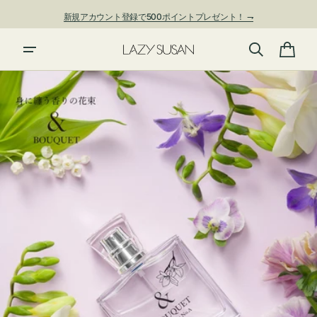
ン
新規アカウント登録で500ポイントプレゼント！ ⇁
ツ
に
進
カ
む
ー
ト