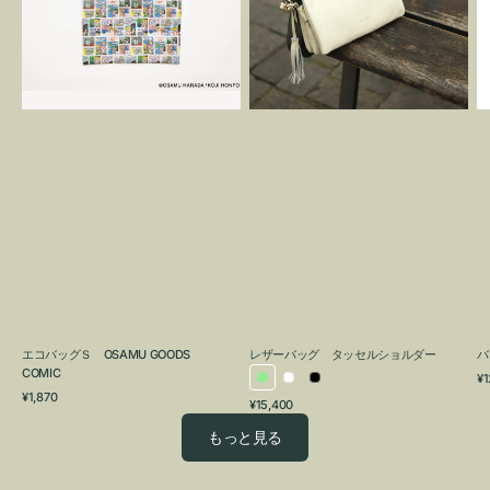
OSAMU
タ
GOODS
ッ
COMIC
セ
ル
シ
ョ
ル
ダ
ー
エコバッグＳ OSAMU GOODS
レザーバッグ タッセルショルダー
バ
COMIC
通
¥1
ラ
ホ
ブ
通
常
¥1,870
通
¥15,400
イ
ワ
ラ
常
価
常
価
格
ト
イ
ッ
もっと見る
価
格
グ
ト
ク
格
リ