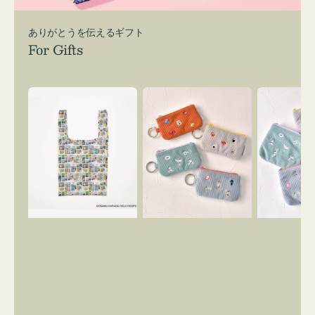
ありがとうを伝えるギフト
For Gifts
エ
ポ
ポ
コ
ー
ー
バ
チ
チ
ッ
ミ
ミ
グ
ニ
ニ
Ｓ
ー
ー
OSAMU
ズ
ズ
GOODS
ア
ア
COMIC
イ
イ
コ
コ
ン
ン
キ
テ
ー
ィ
リ
ッ
ン
シ