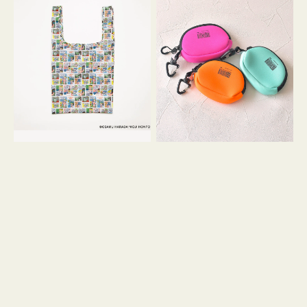
バ
ー
ッ
ム
グ
ポ
Ｓ
ー
OSAMU
チ
GOODS
WEEKEND(ER)
COMIC
ク
ッ
シ
ョ
ン
ミ
ニ