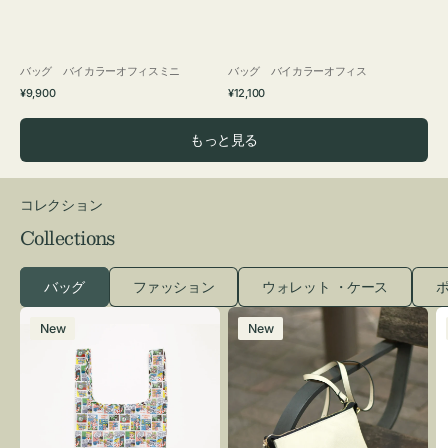
バッグ バイカラーオフィスミニ
バッグ バイカラーオフィス
通
通
¥9,900
¥12,100
常
常
価
価
もっと見る
格
格
コレクション
Collections
バッグ
ファッション
ウォレット ・ケース
ポ
エ
レ
New
New
コ
ザ
バ
ー
ッ
バ
グ
ッ
Ｓ
グ