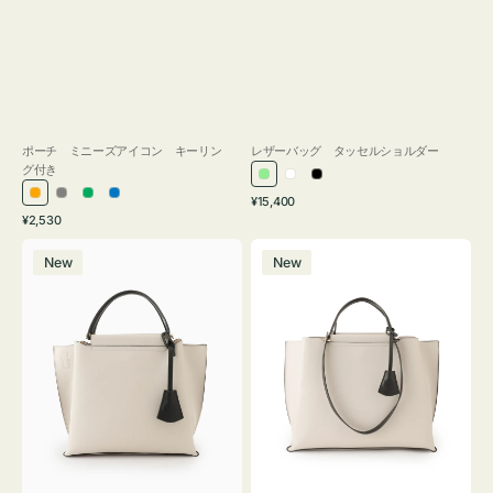
ポーチ ミニーズアイコン キーリン
レザーバッグ タッセルショルダー
グ付き
ラ
ホ
ブ
通
オ
グ
グ
ブ
¥15,400
イ
ワ
ラ
通
常
¥2,530
レ
レ
リ
ル
ト
イ
ッ
常
価
バ
バ
ン
ー
ー
ー
グ
ト
ク
価
格
New
New
ッ
ッ
ジ
ン
格
リ
グ
グ
ー
バ
バ
ン
イ
イ
カ
カ
ラ
ラ
ー
ー
オ
オ
フ
フ
ィ
ィ