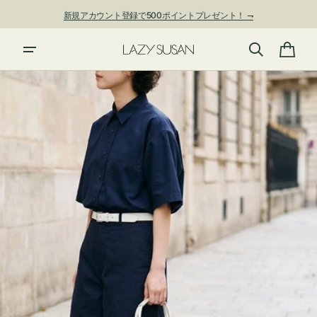
ン
新規アカウント登録で500ポイントプレゼント！ ⇁
ツ
に
進
カ
む
ー
ト