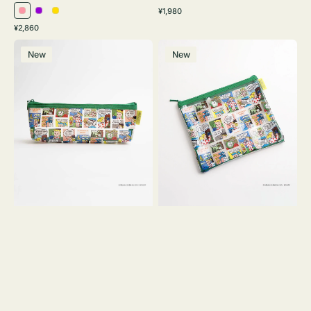
通
¥1,980
ピ
パ
イ
常
通
¥2,860
ン
ー
エ
価
常
ポ
ポ
格
ク
プ
ロ
価
New
New
ー
ー
ル
ー
格
チ
チ
ヨ
フ
コ
ラ
OSAMU
ッ
GOODS
ト
COMIC
OSAMU
GOODS
COMIC