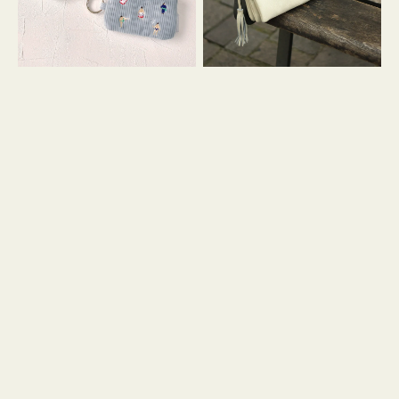
イ
セ
コ
ル
ン
シ
キ
ョ
ー
ル
リ
ダ
ン
ー
グ
付
き