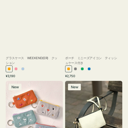
グラスケース WEEKEND(ER) クッ
ポーチ ミニーズアイコン ティッシ
ション
ュケース付き
オ
ピ
ラ
オ
グ
グ
ブ
通
通
¥3,190
¥2,750
レ
ン
イ
レ
レ
リ
ル
常
常
ポ
レ
ン
ク
ト
ン
ー
ー
ー
価
価
New
New
ー
ザ
ジ
ブ
ジ
ン
格
格
チ
ー
ル
ミ
バ
ー
ニ
ッ
ー
グ
ズ
タ
ア
ッ