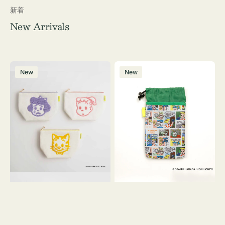
新着
New Arrivals
ポ
ボ
New
New
ー
ト
チ
ル
OSAMU
ケ
GOODS
ー
キ
ス
ャ
OSAMU
ン
GOODS
バ
COMIC
ス
サ
ガ
ラ