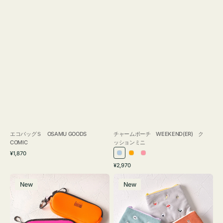
エコバッグＳ OSAMU GOODS
チャームポーチ WEEKEND(ER) ク
COMIC
ッションミニ
通
¥1,870
ラ
オ
ピ
常
通
¥2,970
イ
レ
ン
価
常
グ
ポ
格
ト
ン
ク
価
New
New
ラ
ー
ブ
ジ
格
ス
チ
ル
ケ
ミ
ー
ー
ニ