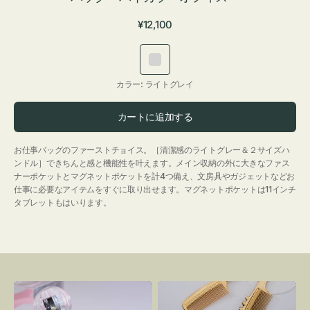
通
¥12,100
常
価
ラ
格
イ
カラー:
ライトグレイ
ト
グ
カートに追加する
レ
イ
お仕事バッグのファーストチョイス。［清潔感のライトグレー＆２サイズハ
ンドル］できちんと感と機能性を叶えます。メイン収納の外に大きなファス
ナーポケットとマグネットポケットを計4つ備え、文房具やガジェットなどお
仕事に必要なアイテムをすぐに取り出せます。マグネットポケットは11インチ
タブレットもはいります。