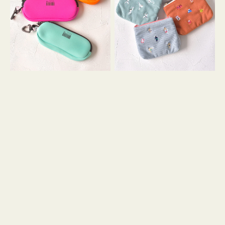
ス
ー
WEEKEND(ER)
ズ
ク
ア
ッ
イ
シ
コ
ョ
ン
ン
テ
ィ
ッ
シ
ュ
ケ
ー
ス
付
き