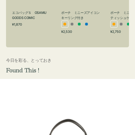
グ
ュ
付
ケ
エコバッグＳ OSAMU
ポーチ ミニーズアイコン
ポーチ ミニー
き
ー
GOODS COMIC
キーリング付き
ティッシュケー
通
ス
¥1,870
オ
グ
グ
ブ
オ
グ
グ
常
付
通
通
¥2,530
¥2,750
レ
レ
リ
ル
レ
レ
リ
価
常
常
き
格
ン
ー
ー
ー
ン
ー
ー
価
価
ジ
ン
ジ
ン
格
格
今日を彩る、とっておき
Found This !