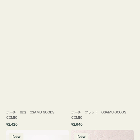
ポーチ ヨコ OSAMU GOODS
ポーチ フラット OSAMU GOODS
COMIC
COMIC
通
通
¥2,420
¥2,640
常
常
エ
チ
価
価
New
New
コ
ャ
格
格