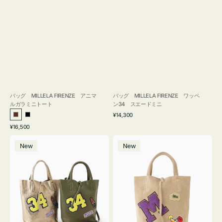
バッグ MILLELA FIRENZE アニマ
バッグ MILLELA FIRENZE ワッペ
ルガラミニトート
ン34 スエードミニ
通
¥14,300
ブ
ブ
常
通
¥16,500
ラ
ラ
価
常
バ
バ
格
ウ
ッ
価
New
New
ッ
ッ
ン
ク
格
グ
グ
MILLELA
MILLELA
FIRENZE
FIRENZE
ワ
ワ
ッ
ッ
ペ
ペ