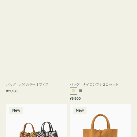
バッグ バイカラーオフィス
バッグ ナイロンフナ２コセット
通
¥12,100
ベ
グ
常
通
¥9,900
ー
レ
価
常
バ
バ
格
ジ
ー
価
New
New
ッ
ッ
ュ
格
グ
グ
MILLELA
MILLELA
FIRENZE
FIRENZE