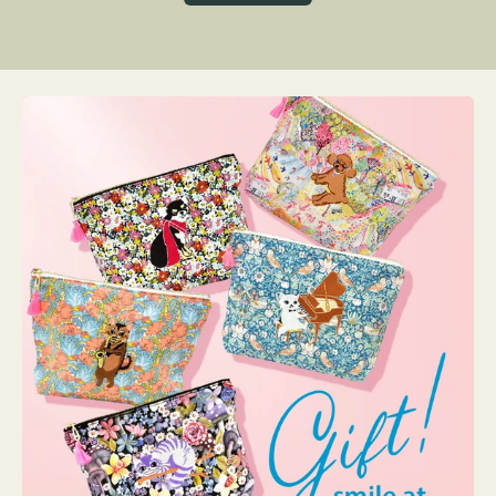
グ
ト
ク
格
リ
ー
ン