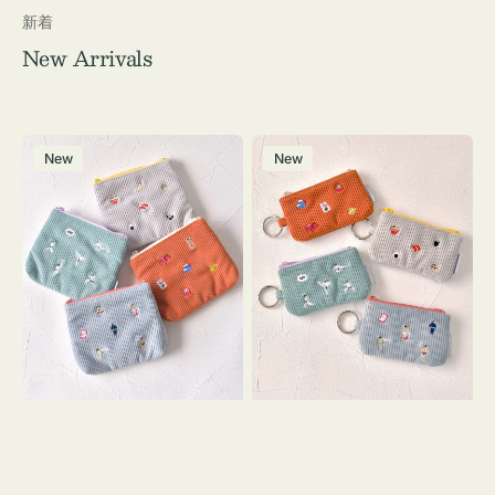
新着
New Arrivals
ポ
ポ
New
New
ー
ー
チ
チ
ミ
ミ
ニ
ニ
ー
ー
ズ
ズ
ア
ア
イ
イ
コ
コ
ン
ン
テ
キ
ィ
ー
ッ
リ
シ
ン