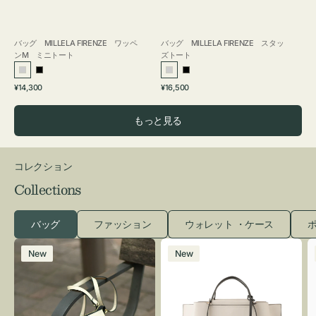
バッグ MILLELA FIRENZE ワッペ
バッグ MILLELA FIRENZE スタッ
ンM ミニトート
ズトート
シ
ブ
シ
ブ
通
通
¥14,300
¥16,500
ル
ラ
ル
ラ
常
常
バ
ッ
バ
ッ
価
価
もっと見る
ー
ク
ー
ク
格
格
コレクション
Collections
バッグ
ファッション
ウォレット ・ケース
ポ
レ
バ
New
New
ザ
ッ
ー
グ
バ
バ
ッ
イ