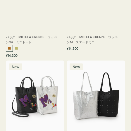
バッグ MILLELA FIRENZE ワッペ
バッグ MILLELA FIRENZE ワッペ
ン34 ミニトート
ンM スエードミニ
通
¥14,300
ブ
カ
常
通
¥14,300
ロ
ー
価
常
バ
バ
格
ン
キ
価
New
New
ッ
ッ
ズ
格
グ
グ
MILLELA
MILLELA
FIRENZE
FIRENZE
ワ
ス
ッ
タ
ペ
ッ
ン
ズ
M
ト
ミ
ー