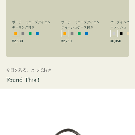
リ
ッ
メ
ン
シ
ッ
グ
ュ
シ
付
ケ
ュ
バッグインバッ
ポーチ ミニーズアイコン
ポーチ ミニーズアイコン
ーメッシュ
き
ー
キーリング付き
ティッシュケース付き
ス
シ
ブ
ベ
オ
グ
グ
ブ
オ
グ
グ
ブ
付
通
通
通
¥6,050
¥2,530
¥2,750
ル
ラ
ー
レ
レ
リ
ル
レ
レ
リ
ル
常
常
常
き
バ
ッ
ジ
ン
ー
ー
ー
ン
ー
ー
ー
価
価
価
ー
ク
ュ
ジ
ン
ジ
ン
格
格
格
今日を彩る、とっておき
Found This !