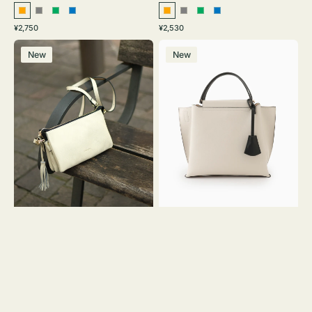
オ
グ
グ
ブ
オ
グ
グ
ブ
通
通
¥2,750
¥2,530
レ
レ
リ
ル
レ
レ
リ
ル
常
常
レ
バ
ン
ー
ー
ー
ン
ー
ー
ー
価
価
New
New
ザ
ッ
ジ
ン
ジ
ン
格
格
ー
グ
バ
バ
ッ
イ
グ
カ
タ
ラ
ッ
ー
セ
オ
ル
フ
シ
ィ
ョ
ス
ル
ミ
ダ
ニ
ー