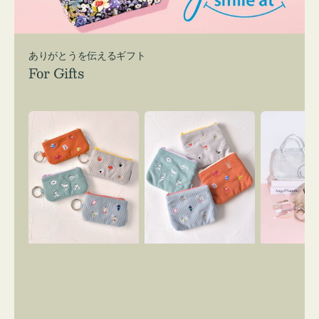
ありがとうを伝えるギフト
For Gifts
ポ
ポ
バ
ー
ー
ッ
チ
チ
グ
ミ
ミ
イ
ニ
ニ
ン
ー
ー
バ
ズ
ズ
ッ
ア
ア
グ
イ
イ
ス
コ
コ
マ
ン
ン
イ
キ
テ
リ
ー
ィ
ー