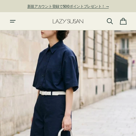
ン
新規アカウント登録で500ポイントプレゼント！ ⇁
ツ
に
夏季休業および発送停止について
進
カ
む
ー
ト