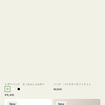
レザーバッグ タッセルショルダー
バッグ バイカラーオフィスミニ
通
¥9,900
ラ
ホ
ブ
常
通
¥15,400
イ
ワ
ラ
価
常
バ
バ
格
ト
イ
ッ
価
New
New