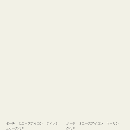
ュ
グ
ケ
付
ー
き
ス
付
き
ポーチ ミニーズアイコン ティッシ
ポーチ ミニーズアイコン キーリン
ュケース付き
グ付き