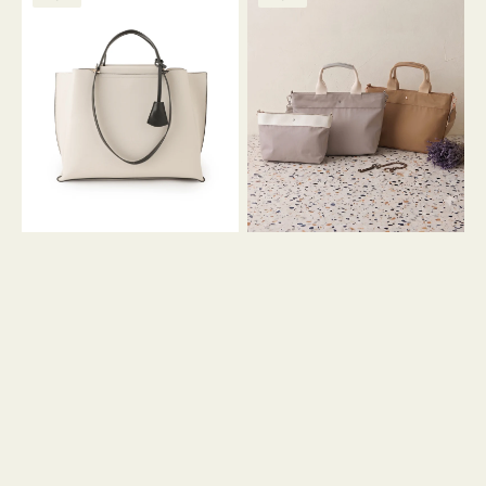
ッ
ッ
グ
ト
ク
格
グ
グ
リ
バ
ナ
ー
イ
イ
ン
カ
ロ
ラ
ン
ー
フ
オ
ナ
フ
２
ィ
コ
ス
セ
ッ
ト