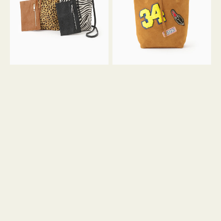
ア
ワ
ニ
ッ
マ
ペ
ル
ン
ガ
34
ラ
ス
ミ
エ
ニ
ー
ト
ド
ー
ミ
ト
ニ