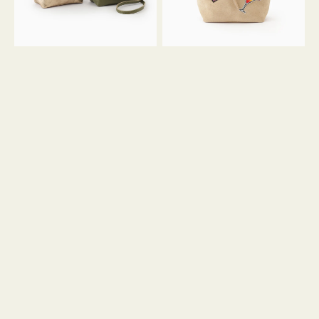
ン
ン
34
M
ミ
ス
ニ
エ
ト
ー
ー
ド
ト
ミ
ニ