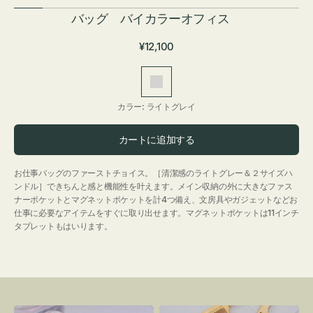
バッグ バイカラーオフィス
通
¥12,100
常
価
ラ
格
イ
カラー:
ライトグレイ
ト
グ
カートに追加する
レ
イ
お仕事バッグのファーストチョイス。［清潔感のライトグレー＆２サイズハ
ンドル］できちんと感と機能性を叶えます。メイン収納の外に大きなファス
ナーポケットとマグネットポケットを計4つ備え、文房具やガジェットなどお
仕事に必要なアイテムをすぐに取り出せます。マグネットポケットは11インチ
タブレットもはいります。