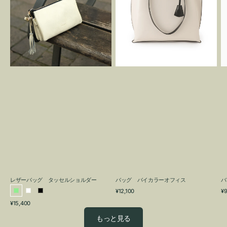
グ
カ
タ
ラ
ッ
ー
セ
オ
ル
フ
シ
ィ
ョ
ス
ル
ダ
ー
レザーバッグ タッセルショルダー
バッグ バイカラーオフィス
バ
通
通
¥12,100
¥9
ラ
ホ
ブ
常
常
通
¥15,400
イ
ワ
ラ
価
価
常
格
格
ト
イ
ッ
もっと見る
価