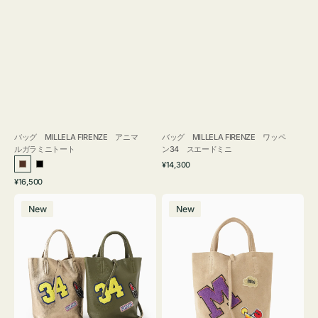
バッグ MILLELA FIRENZE アニマ
バッグ MILLELA FIRENZE ワッペ
ルガラミニトート
ン34 スエードミニ
通
¥14,300
ブ
ブ
常
通
¥16,500
ラ
ラ
価
常
バ
バ
格
ウ
ッ
価
New
New
ッ
ッ
ン
ク
格
グ
グ
MILLELA
MILLELA
FIRENZE
FIRENZE
ワ
ワ
ッ
ッ
ペ
ペ