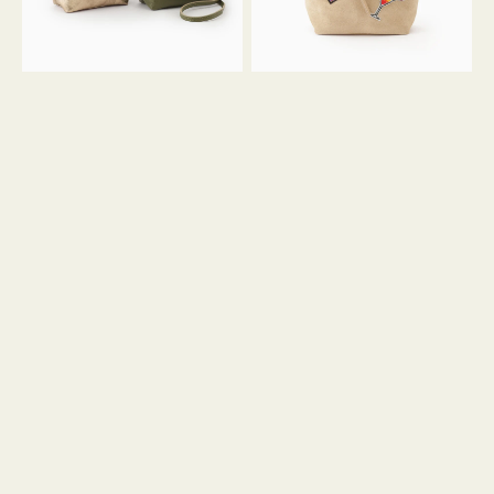
ン
ン
34
M
ミ
ス
ニ
エ
ト
ー
ー
ド
ト
ミ
ニ