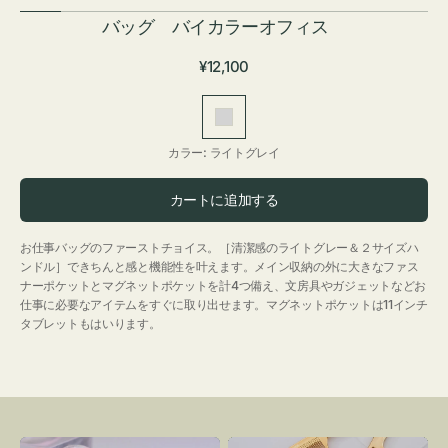
バッグ バイカラーオフィス
通
¥12,100
常
価
ラ
格
イ
カラー:
ライトグレイ
ト
グ
カートに追加する
レ
イ
お仕事バッグのファーストチョイス。［清潔感のライトグレー＆２サイズハ
ンドル］できちんと感と機能性を叶えます。メイン収納の外に大きなファス
ナーポケットとマグネットポケットを計4つ備え、文房具やガジェットなどお
仕事に必要なアイテムをすぐに取り出せます。マグネットポケットは11インチ
タブレットもはいります。