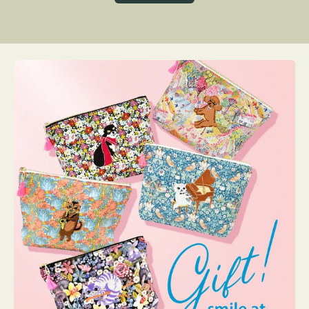
グ
ト
ク
格
リ
ー
ン