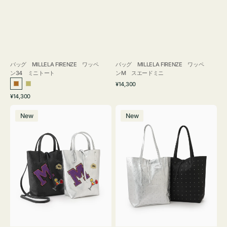
バッグ MILLELA FIRENZE ワッペ
バッグ MILLELA FIRENZE ワッペ
ン34 ミニトート
ンM スエードミニ
通
¥14,300
ブ
カ
常
通
¥14,300
ロ
ー
価
常
バ
バ
格
ン
キ
価
New
New
ッ
ッ
ズ
格
グ
グ
MILLELA
MILLELA
FIRENZE
FIRENZE
ワ
ス
ッ
タ
ペ
ッ
ン
ズ
M
ト
ミ
ー