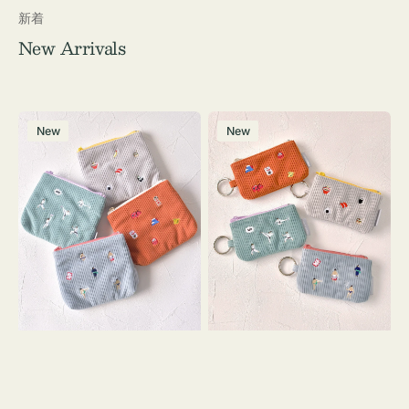
新着
New Arrivals
ポ
ポ
New
New
ー
ー
チ
チ
ミ
ミ
ニ
ニ
ー
ー
ズ
ズ
ア
ア
イ
イ
コ
コ
ン
ン
テ
キ
ィ
ー
ッ
リ
シ
ン