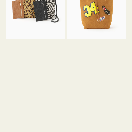
ア
ワ
ニ
ッ
マ
ペ
ル
ン
ガ
34
ラ
ス
ミ
エ
ニ
ー
ト
ド
ー
ミ
ト
ニ