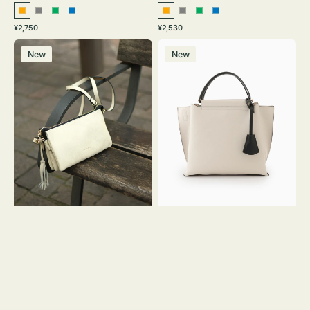
オ
グ
グ
ブ
オ
グ
グ
ブ
通
通
¥2,750
¥2,530
レ
レ
リ
ル
レ
レ
リ
ル
常
常
レ
バ
ン
ー
ー
ー
ン
ー
ー
ー
価
価
New
New
ザ
ッ
ジ
ン
ジ
ン
格
格
ー
グ
バ
バ
ッ
イ
グ
カ
タ
ラ
ッ
ー
セ
オ
ル
フ
シ
ィ
ョ
ス
ル
ミ
ダ
ニ
ー