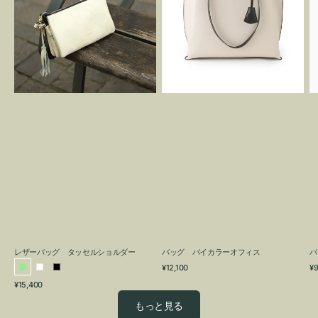
グ
カ
タ
ラ
ッ
ー
セ
オ
ル
フ
シ
ィ
ョ
ス
ル
ダ
ー
レザーバッグ タッセルショルダー
バッグ バイカラーオフィス
バ
通
通
¥12,100
¥9
ラ
ホ
ブ
常
常
通
¥15,400
イ
ワ
ラ
価
価
常
格
格
ト
イ
ッ
もっと見る
価