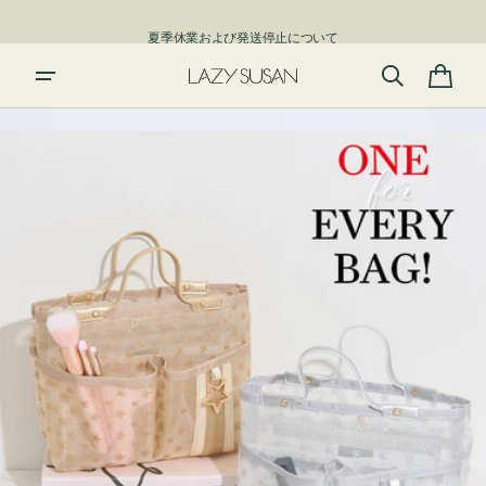
ン
夏季休業および発送停止について
ツ
に
進
カ
む
ー
ト