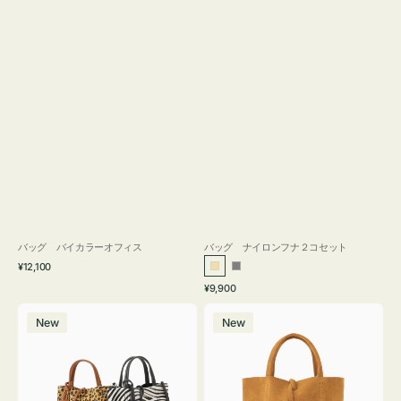
バッグ バイカラーオフィス
バッグ ナイロンフナ２コセット
通
¥12,100
ベ
グ
常
通
¥9,900
ー
レ
価
常
バ
バ
格
ジ
ー
価
New
New
ッ
ッ
ュ
格
グ
グ
MILLELA
MILLELA
FIRENZE
FIRENZE