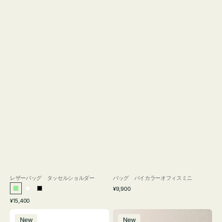
レザーバッグ タッセルショルダー
バッグ バイカラーオフィスミニ
通
¥9,900
ラ
ホ
ブ
常
通
¥15,400
イ
ワ
ラ
価
常
バ
バ
格
ト
イ
ッ
価
New
New