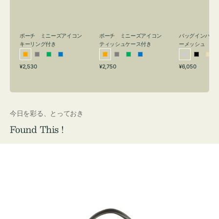
リ
ッ
メ
ン
シ
ッ
グ
ュ
シ
付
ケ
ュ
バッグインバッ
ポーチ ミニーズアイコン
ポーチ ミニーズアイコン
ーメッシュ
き
ー
キーリング付き
ティッシュケース付き
ス
シ
ブ
ベ
オ
グ
グ
ブ
オ
グ
グ
ブ
付
通
通
通
¥6,050
¥2,530
¥2,750
ル
ラ
ー
レ
レ
リ
ル
レ
レ
リ
ル
常
常
常
き
バ
ッ
ジ
ン
ー
ー
ー
ン
ー
ー
ー
価
価
価
ー
ク
ュ
ジ
ン
ジ
ン
格
格
格
今日を彩る、とっておき
Found This !