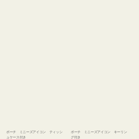
ュ
グ
ケ
付
ー
き
ス
付
き
ポーチ ミニーズアイコン ティッシ
ポーチ ミニーズアイコン キーリン
ュケース付き
グ付き