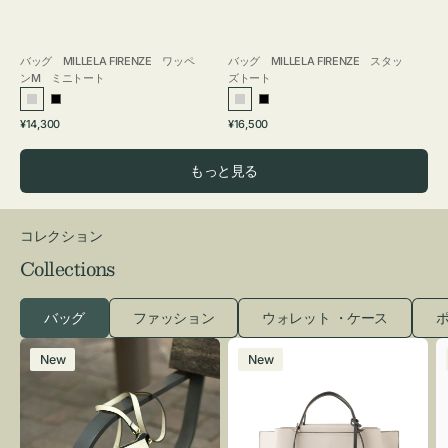
バッグ MILLELA FIRENZE ワッペ
バッグ MILLELA FIRENZE スタッ
ンM ミニトート
ズトート
シ
ブ
シ
ブ
通
通
¥14,300
¥16,500
ル
ラ
ル
ラ
常
常
バ
ッ
バ
ッ
価
価
もっと見る
ー
ク
ー
ク
格
格
コレクション
Collections
バッグ
ファッション
ウォレット ・ケース
ポ
レ
バ
New
New
ザ
ッ
ー
グ
バ
バ
ッ
イ