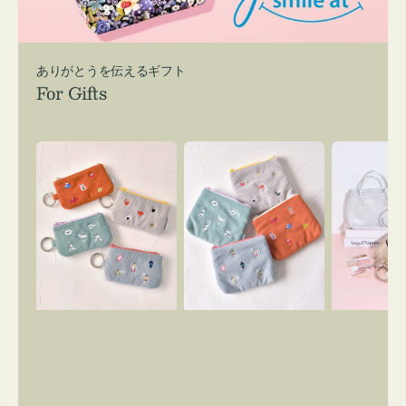
ありがとうを伝えるギフト
For Gifts
ポ
ポ
バ
ー
ー
ッ
チ
チ
グ
ミ
ミ
イ
ニ
ニ
ン
ー
ー
バ
ズ
ズ
ッ
ア
ア
グ
イ
イ
ス
コ
コ
マ
ン
ン
イ
キ
テ
リ
ー
ィ
ー