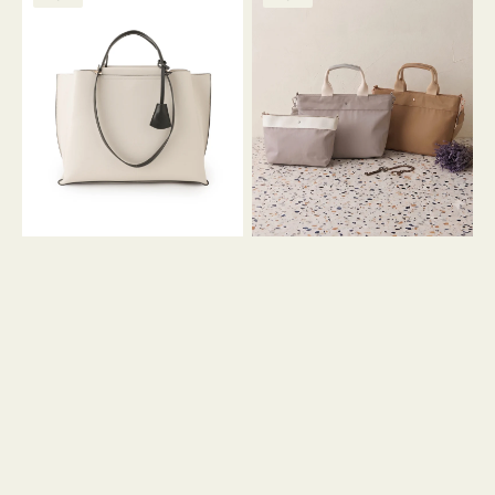
ッ
ッ
グ
ト
ク
格
グ
グ
リ
バ
ナ
ー
イ
イ
ン
カ
ロ
ラ
ン
ー
フ
オ
ナ
フ
２
ィ
コ
ス
セ
ッ
ト