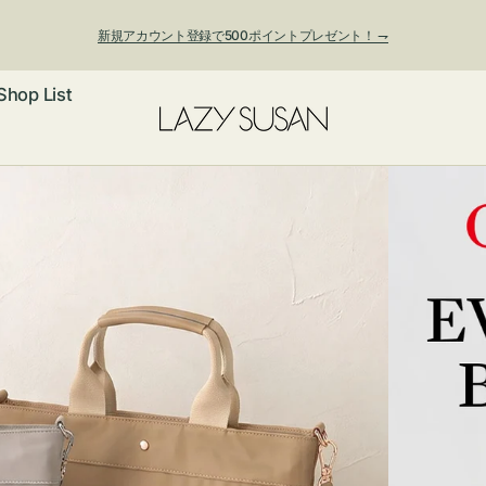
新規アカウント登録で500ポイントプレゼント！ ⇁
Shop List
夏季休業および発送停止について
ックレス
アス・イヤー
フ
ートバッグ
ング
ョルダーバッ
ッグチャー
レスレット・
・キーホルダ
ングル
マートフォン
ローチ
シェット
エア
ンドバッグ
子・ファン