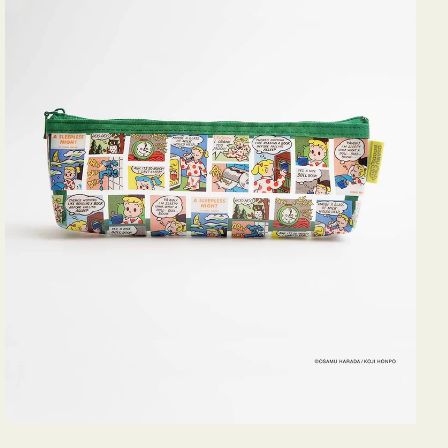
ヨ
コ
OSAMU
GOODS
COMIC