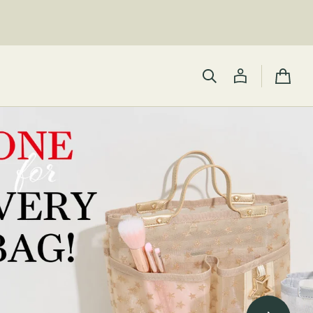
カ
ー
ト