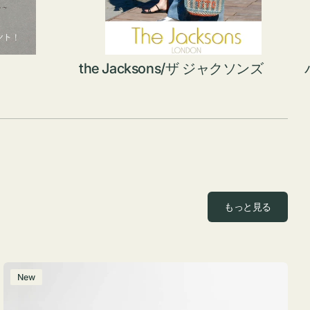
the Jacksons/ザ ジャクソンズ
もっと見る
ポ
New
ー
チ