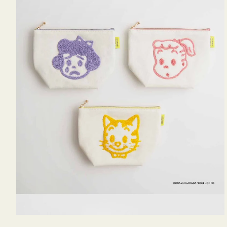
OSAMU
GOODS
キ
ャ
ン
バ
ス
サ
ガ
ラ