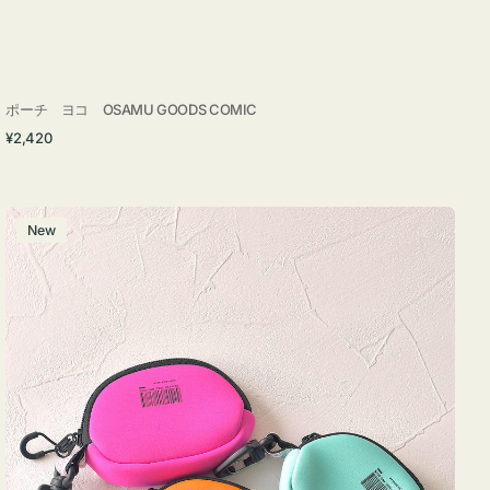
ポーチ ヨコ OSAMU GOODS COMIC
通
¥2,420
常
価
格
チ
New
ャ
ー
ム
ポ
ー
チ
WEEKEND(ER)
ク
ッ
シ