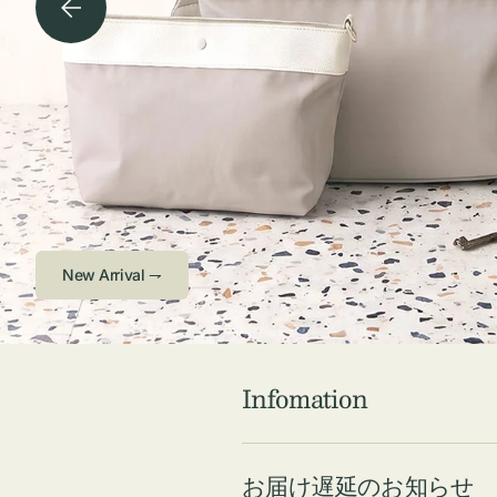
チケース他
ボ
ス
コスメ
ト
リ
ジュエリーボッ
メ
エ
クス ・ケース
ラ
ブ
インテリア
傘
ハ
ク
Check ⇁
Infomation
お届け遅延のお知らせ