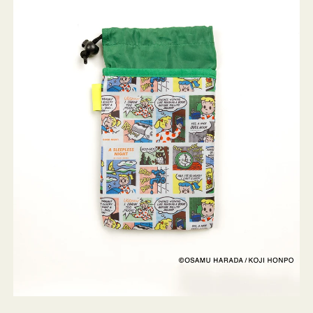
ケ
ー
ス
OSAMU
GOODS
COMIC