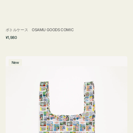
ボトルケース OSAMU GOODS COMIC
通
¥1,980
常
価
格
エ
New
コ
バ
ッ
グ
Ｓ
OSAMU
GOODS
COMIC