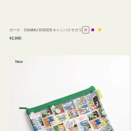
ポーチ OSAMU GOODS キャンバスサガラ
ピ
パ
イ
通
¥2,860
ン
ー
エ
常
ク
プ
ロ
価
ル
ー
格
ポ
New
ー
チ
フ
ラ
ッ
ト
OSAMU
GOODS
COMIC