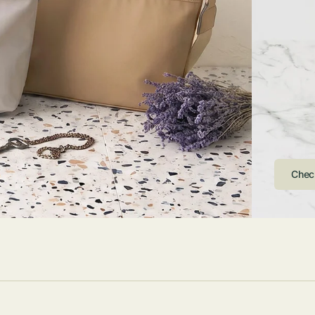
ストンバッグ
トール・ハッ
・グローブ
ュック
ガネ・サング
コバッグ・サ
ス・ルーペ
バッグ
ンカチ・ソッ
ス