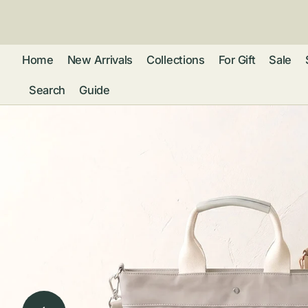
ン
ツ
に
進
Home
New Arrivals
Collections
For Gift
Sale
む
Search
Guide
フレグランス
アクセサリー
ネ
リストウォッチ
ピ
カ
バッグ
ト
リ
ファッション
シ
バ
ブ
グ
ム
ウォレット・革
バ
ー
小物
ス
ブ
ポ
ウ
ポーチ ・ メガ
ネケース・マル
ハ
扇