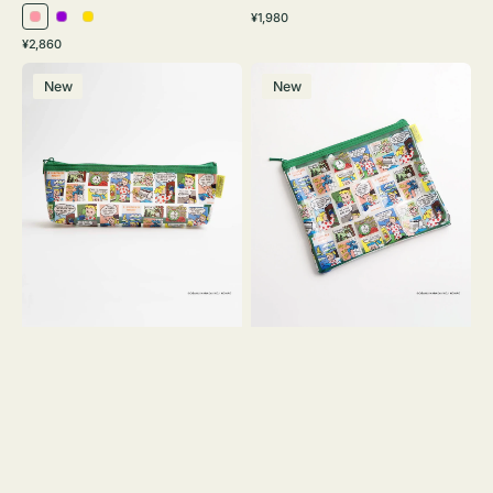
通
¥1,980
ピ
パ
イ
常
通
¥2,860
ン
ー
エ
価
常
ポ
ポ
格
ク
プ
ロ
価
New
New
ー
ー
ル
ー
格
チ
チ
ヨ
フ
コ
ラ
OSAMU
ッ
GOODS
ト
COMIC
OSAMU
GOODS
COMIC