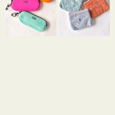
ス
ー
WEEKEND(ER)
ズ
ク
ア
ッ
イ
シ
コ
ョ
ン
ン
テ
ィ
ッ
シ
ュ
ケ
ー
ス
付
き