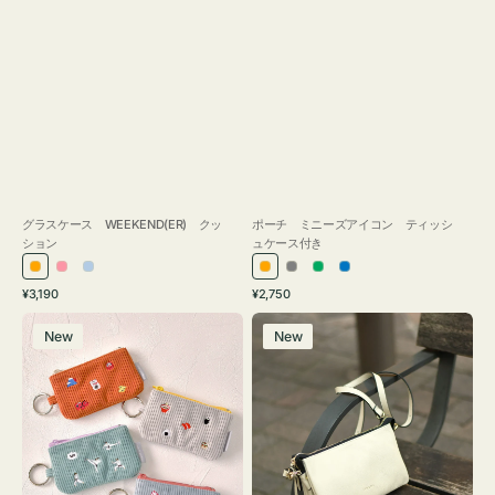
グラスケース WEEKEND(ER) クッ
ポーチ ミニーズアイコン ティッシ
ション
ュケース付き
オ
ピ
ラ
オ
グ
グ
ブ
通
通
¥3,190
¥2,750
レ
ン
イ
レ
レ
リ
ル
常
常
ポ
レ
ン
ク
ト
ン
ー
ー
ー
価
価
New
New
ー
ザ
ジ
ブ
ジ
ン
格
格
チ
ー
ル
ミ
バ
ー
ニ
ッ
ー
グ
ズ
タ
ア
ッ