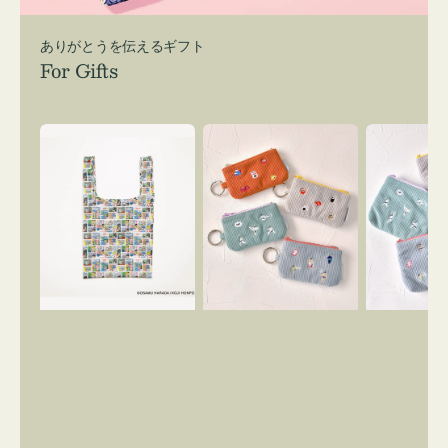
ありがとうを伝えるギフト
For Gifts
エ
ポ
ポ
コ
ー
ー
バ
チ
チ
ッ
ミ
ミ
グ
ニ
ニ
Ｓ
ー
ー
OSAMU
ズ
ズ
GOODS
ア
ア
COMIC
イ
イ
コ
コ
ン
ン
キ
テ
ー
ィ
リ
ッ
ン
シ