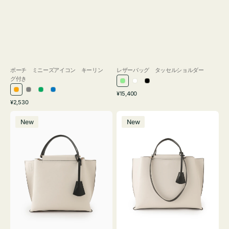
ポーチ ミニーズアイコン キーリン
レザーバッグ タッセルショルダー
グ付き
ラ
ホ
ブ
通
オ
グ
グ
ブ
¥15,400
イ
ワ
ラ
通
常
¥2,530
レ
レ
リ
ル
ト
イ
ッ
常
価
バ
バ
ン
ー
ー
ー
グ
ト
ク
価
格
New
New
ッ
ッ
ジ
ン
格
リ
グ
グ
ー
バ
バ
ン
イ
イ
カ
カ
ラ
ラ
ー
ー
オ
オ
フ
フ
ィ
ィ