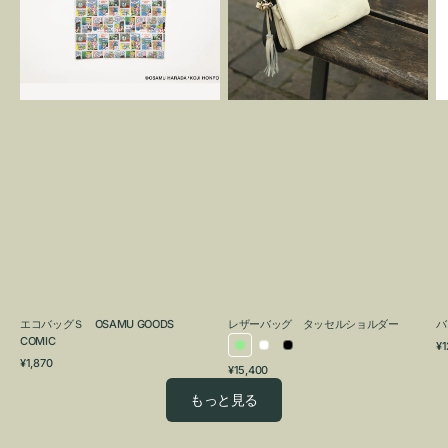
OSAMU
タ
GOODS
ッ
COMIC
セ
ル
シ
ョ
ル
ダ
ー
エコバッグＳ OSAMU GOODS
レザーバッグ タッセルショルダー
バ
COMIC
通
¥1
ラ
ホ
ブ
通
常
¥1,870
通
¥15,400
イ
ワ
ラ
常
価
常
価
格
ト
イ
ッ
もっと見る
価
格
グ
ト
ク
格
リ