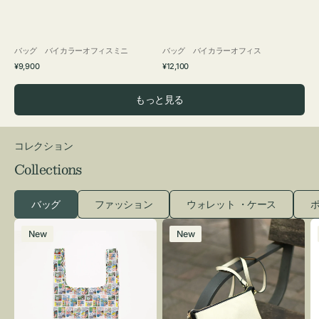
バッグ バイカラーオフィスミニ
バッグ バイカラーオフィス
通
通
¥9,900
¥12,100
常
常
価
価
もっと見る
格
格
コレクション
Collections
バッグ
ファッション
ウォレット ・ケース
ポ
エ
レ
New
New
コ
ザ
バ
ー
ッ
バ
グ
ッ
Ｓ
グ