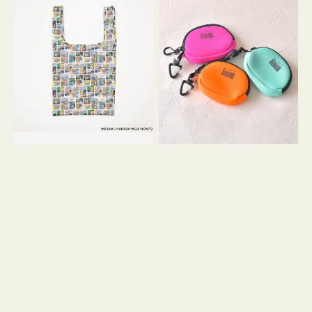
バ
ー
ッ
ム
グ
ポ
Ｓ
ー
OSAMU
チ
GOODS
WEEKEND(ER)
COMIC
ク
ッ
シ
ョ
ン
ミ
ニ