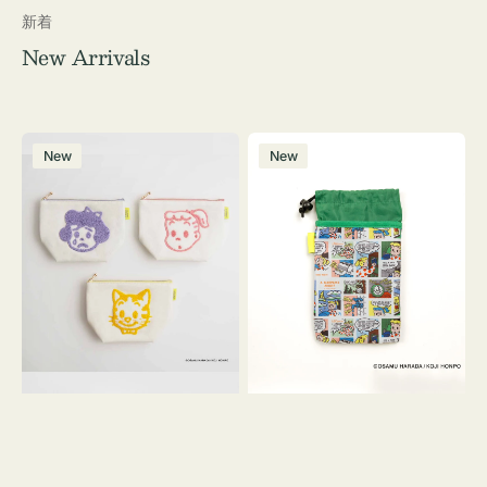
新着
New Arrivals
ポ
ボ
New
New
ー
ト
チ
ル
OSAMU
ケ
GOODS
ー
キ
ス
ャ
OSAMU
ン
GOODS
バ
COMIC
ス
サ
ガ
ラ