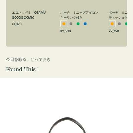
グ
ュ
付
ケ
エコバッグＳ OSAMU
ポーチ ミニーズアイコン
ポーチ ミニー
き
ー
GOODS COMIC
キーリング付き
ティッシュケー
通
ス
¥1,870
オ
グ
グ
ブ
オ
グ
グ
常
付
通
通
¥2,530
¥2,750
レ
レ
リ
ル
レ
レ
リ
価
常
常
き
格
ン
ー
ー
ー
ン
ー
ー
価
価
ジ
ン
ジ
ン
格
格
今日を彩る、とっておき
Found This !