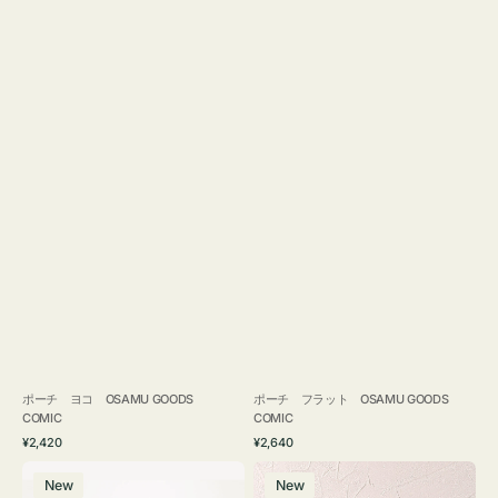
ポーチ ヨコ OSAMU GOODS
ポーチ フラット OSAMU GOODS
COMIC
COMIC
通
通
¥2,420
¥2,640
常
常
エ
チ
価
価
New
New
コ
ャ
格
格