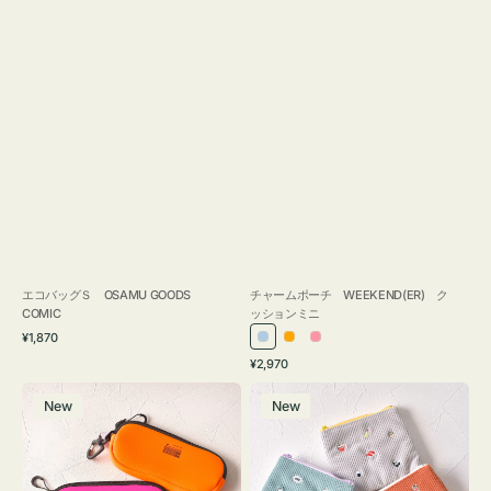
エコバッグＳ OSAMU GOODS
チャームポーチ WEEKEND(ER) ク
COMIC
ッションミニ
通
¥1,870
ラ
オ
ピ
常
通
¥2,970
イ
レ
ン
価
常
グ
ポ
格
ト
ン
ク
価
New
New
ラ
ー
ブ
ジ
格
ス
チ
ル
ケ
ミ
ー
ー
ニ