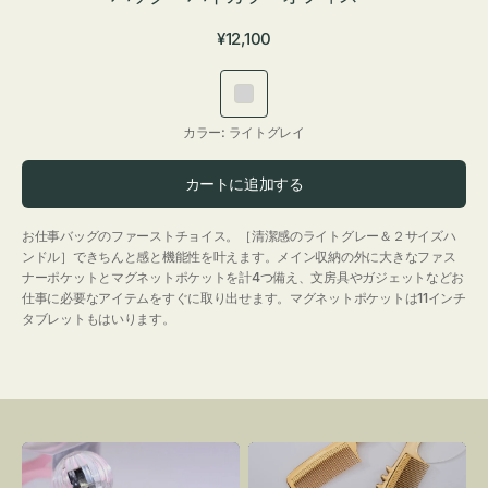
通
¥12,100
常
価
ラ
格
イ
カラー:
ライトグレイ
ト
グ
カートに追加する
レ
イ
お仕事バッグのファーストチョイス。［清潔感のライトグレー＆２サイズハ
ンドル］できちんと感と機能性を叶えます。メイン収納の外に大きなファス
ナーポケットとマグネットポケットを計4つ備え、文房具やガジェットなどお
仕事に必要なアイテムをすぐに取り出せます。マグネットポケットは11インチ
タブレットもはいります。