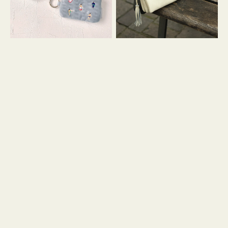
イ
セ
コ
ル
ン
シ
キ
ョ
ー
ル
リ
ダ
ン
ー
グ
付
き