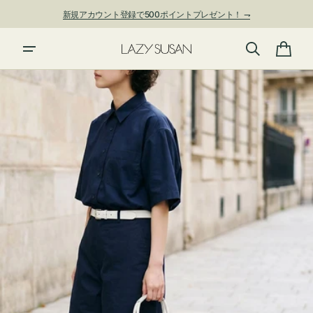
ン
新規アカウント登録で500ポイントプレゼント！ ⇁
ツ
に
進
カ
む
ー
ト