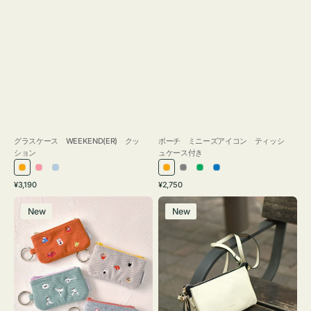
グラスケース WEEKEND(ER) クッ
ポーチ ミニーズアイコン ティッシ
ション
ュケース付き
オ
ピ
ラ
オ
グ
グ
ブ
通
通
¥3,190
¥2,750
レ
ン
イ
レ
レ
リ
ル
常
常
ポ
レ
ン
ク
ト
ン
ー
ー
ー
価
価
New
New
ー
ザ
ジ
ブ
ジ
ン
格
格
チ
ー
ル
ミ
バ
ー
ニ
ッ
ー
グ
ズ
タ
ア
ッ