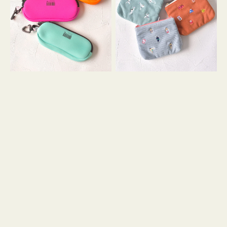
ス
ー
WEEKEND(ER)
ズ
ク
ア
ッ
イ
シ
コ
ョ
ン
ン
テ
ィ
ッ
シ
ュ
ケ
ー
ス
付
き