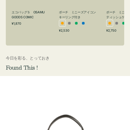
グ
ュ
付
ケ
エコバッグＳ OSAMU
ポーチ ミニーズアイコン
ポーチ ミニー
き
ー
GOODS COMIC
キーリング付き
ティッシュケー
通
ス
¥1,870
オ
グ
グ
ブ
オ
グ
グ
常
付
通
通
¥2,530
¥2,750
レ
レ
リ
ル
レ
レ
リ
価
常
常
き
格
ン
ー
ー
ー
ン
ー
ー
価
価
ジ
ン
ジ
ン
格
格
今日を彩る、とっておき
Found This !