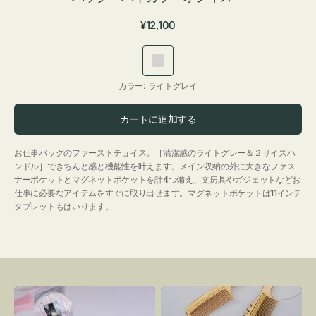
通
¥12,100
常
価
ラ
格
イ
カラー:
ライトグレイ
ト
グ
カートに追加する
レ
イ
お仕事バッグのファーストチョイス。［清潔感のライトグレー＆２サイズハ
ンドル］できちんと感と機能性を叶えます。メイン収納の外に大きなファス
ナーポケットとマグネットポケットを計4つ備え、文房具やガジェットなどお
仕事に必要なアイテムをすぐに取り出せます。マグネットポケットは11インチ
タブレットもはいります。