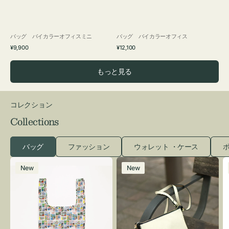
バッグ バイカラーオフィスミニ
バッグ バイカラーオフィス
通
通
¥9,900
¥12,100
常
常
価
価
もっと見る
格
格
コレクション
Collections
バッグ
ファッション
ウォレット ・ケース
ポ
エ
レ
New
New
コ
ザ
バ
ー
ッ
バ
グ
ッ
Ｓ
グ