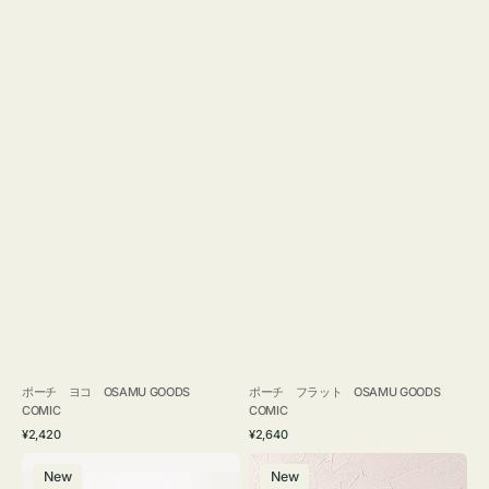
ポーチ ヨコ OSAMU GOODS
ポーチ フラット OSAMU GOODS
COMIC
COMIC
通
通
¥2,420
¥2,640
常
常
エ
チ
価
価
New
New
コ
ャ
格
格