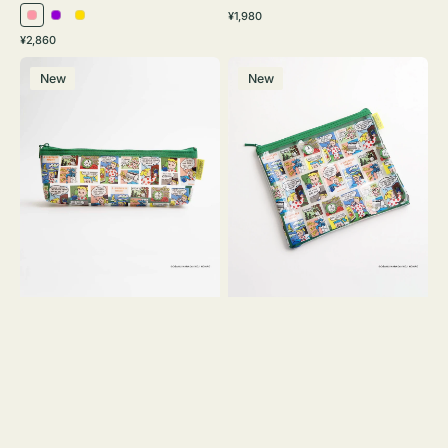
通
¥1,980
ピ
パ
イ
常
通
¥2,860
ン
ー
エ
価
常
ポ
ポ
格
ク
プ
ロ
価
New
New
ー
ー
ル
ー
格
チ
チ
ヨ
フ
コ
ラ
OSAMU
ッ
GOODS
ト
COMIC
OSAMU
GOODS
COMIC