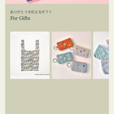
ありがとうを伝えるギフト
For Gifts
エ
ポ
ポ
コ
ー
ー
バ
チ
チ
ッ
ミ
ミ
グ
ニ
ニ
Ｓ
ー
ー
OSAMU
ズ
ズ
GOODS
ア
ア
COMIC
イ
イ
コ
コ
ン
ン
キ
テ
ー
ィ
リ
ッ
ン
シ