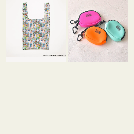
バ
ー
ッ
ム
グ
ポ
Ｓ
ー
OSAMU
チ
GOODS
WEEKEND(ER)
COMIC
ク
ッ
シ
ョ
ン
ミ
ニ