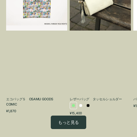
OSAMU
タ
GOODS
ッ
COMIC
セ
ル
シ
ョ
ル
ダ
ー
エコバッグＳ OSAMU GOODS
レザーバッグ タッセルショルダー
バ
COMIC
通
¥1
ラ
ホ
ブ
通
常
¥1,870
通
¥15,400
イ
ワ
ラ
常
価
常
価
格
ト
イ
ッ
もっと見る
価
格
グ
ト
ク
格
リ