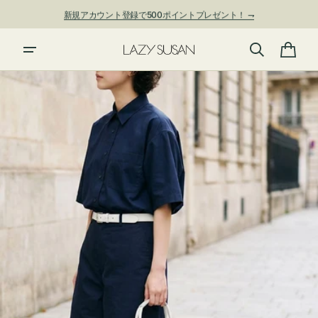
ン
新規アカウント登録で500ポイントプレゼント！ ⇁
ツ
に
進
カ
む
ー
ト