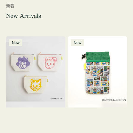
新着
New Arrivals
ポ
ボ
New
New
ー
ト
チ
ル
OSAMU
ケ
GOODS
ー
キ
ス
ャ
OSAMU
ン
GOODS
バ
COMIC
ス
サ
ガ
ラ