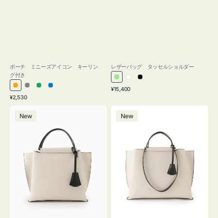
ポーチ ミニーズアイコン キーリン
レザーバッグ タッセルショルダー
グ付き
ラ
ホ
ブ
通
オ
グ
グ
ブ
¥15,400
イ
ワ
ラ
通
常
¥2,530
レ
レ
リ
ル
ト
イ
ッ
常
価
バ
バ
ン
ー
ー
ー
グ
ト
ク
価
格
New
New
ッ
ッ
ジ
ン
格
リ
グ
グ
ー
バ
バ
ン
イ
イ
カ
カ
ラ
ラ
ー
ー
オ
オ
フ
フ
ィ
ィ