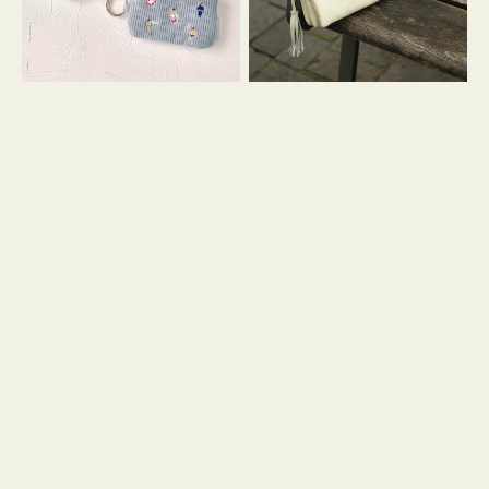
イ
セ
コ
ル
ン
シ
キ
ョ
ー
ル
リ
ダ
ン
ー
グ
付
き