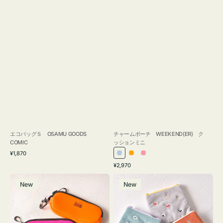
エコバッグＳ OSAMU GOODS
チャームポーチ WEEKEND(ER) ク
COMIC
ッションミニ
通
¥1,870
ラ
オ
ピ
常
通
¥2,970
イ
レ
ン
価
常
グ
ポ
格
ト
ン
ク
価
New
New
ラ
ー
ブ
ジ
格
ス
チ
ル
ケ
ミ
ー
ー
ニ