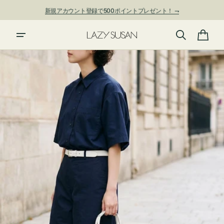
ン
新規アカウント登録で500ポイントプレゼント！ ⇁
ツ
に
進
カ
む
ー
ト