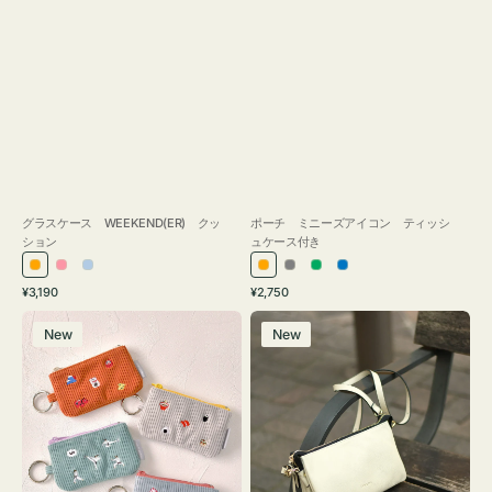
グラスケース WEEKEND(ER) クッ
ポーチ ミニーズアイコン ティッシ
ション
ュケース付き
オ
ピ
ラ
オ
グ
グ
ブ
通
通
¥3,190
¥2,750
レ
ン
イ
レ
レ
リ
ル
常
常
ポ
レ
ン
ク
ト
ン
ー
ー
ー
価
価
New
New
ー
ザ
ジ
ブ
ジ
ン
格
格
チ
ー
ル
ミ
バ
ー
ニ
ッ
ー
グ
ズ
タ
ア
ッ