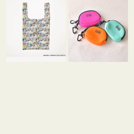
バ
ー
ッ
ム
グ
ポ
Ｓ
ー
OSAMU
チ
GOODS
WEEKEND(ER)
COMIC
ク
ッ
シ
ョ
ン
ミ
ニ