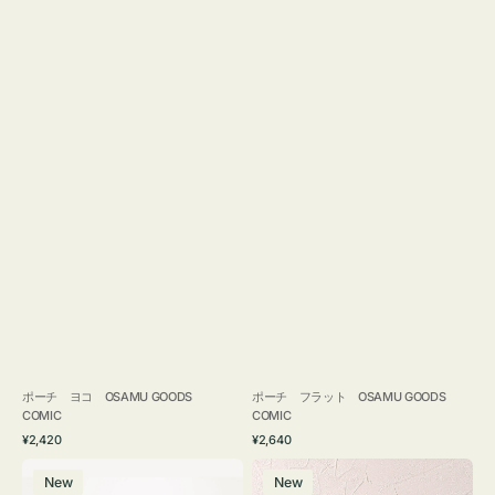
ポーチ ヨコ OSAMU GOODS
ポーチ フラット OSAMU GOODS
COMIC
COMIC
通
通
¥2,420
¥2,640
常
常
エ
チ
価
価
New
New
コ
ャ
格
格