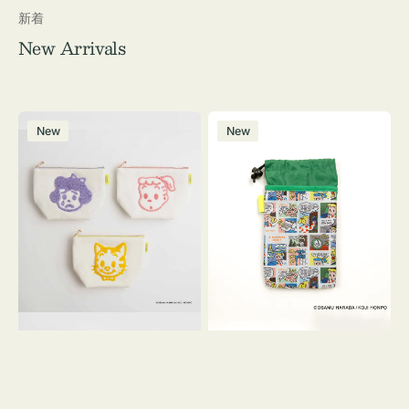
新着
New Arrivals
ポ
ボ
New
New
ー
ト
チ
ル
OSAMU
ケ
GOODS
ー
キ
ス
ャ
OSAMU
ン
GOODS
バ
COMIC
ス
サ
ガ
ラ