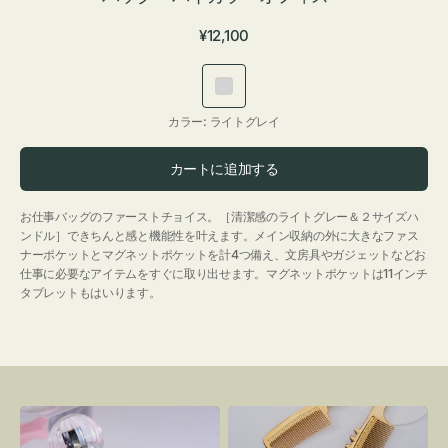
通
¥12,100
常
価
ラ
格
イ
カラー:
ライトグレイ
ト
グ
カートに追加する
レ
イ
お仕事バッグのファーストチョイス。［清潔感のライトグレー＆２サイズハ
ンドル］できちんと感と機能性を叶えます。メイン収納の外に大きなファス
ナーポケットとマグネットポケットを計4つ備え、文房具やガジェットなどお
仕事に必要なアイテムをすぐに取り出せます。マグネットポケットは11インチ
タブレットもはいります。