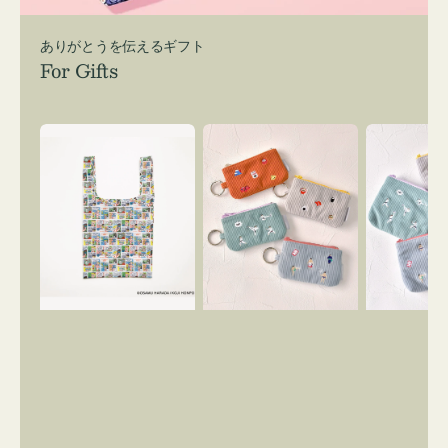
ありがとうを伝えるギフト
For Gifts
エ
ポ
ポ
コ
ー
ー
バ
チ
チ
ッ
ミ
ミ
グ
ニ
ニ
Ｓ
ー
ー
OSAMU
ズ
ズ
GOODS
ア
ア
COMIC
イ
イ
コ
コ
ン
ン
キ
テ
ー
ィ
リ
ッ
ン
シ