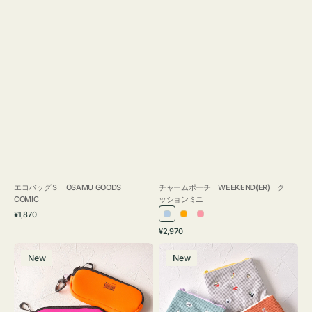
エコバッグＳ OSAMU GOODS
チャームポーチ WEEKEND(ER) ク
COMIC
ッションミニ
通
¥1,870
ラ
オ
ピ
常
通
¥2,970
イ
レ
ン
価
常
グ
ポ
格
ト
ン
ク
価
New
New
ラ
ー
ブ
ジ
格
ス
チ
ル
ケ
ミ
ー
ー
ニ