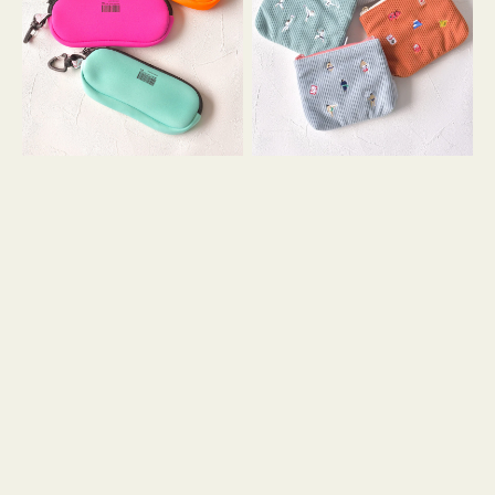
ス
ー
WEEKEND(ER)
ズ
ク
ア
ッ
イ
シ
コ
ョ
ン
ン
テ
ィ
ッ
シ
ュ
ケ
ー
ス
付
き