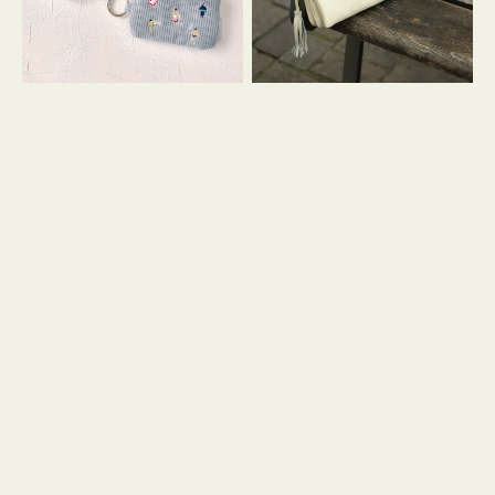
イ
セ
コ
ル
ン
シ
キ
ョ
ー
ル
リ
ダ
ン
ー
グ
付
き