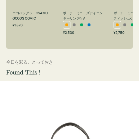
グ
ュ
付
ケ
エコバッグＳ OSAMU
ポーチ ミニーズアイコン
ポーチ ミニー
き
ー
GOODS COMIC
キーリング付き
ティッシュケー
通
ス
¥1,870
オ
グ
グ
ブ
オ
グ
グ
常
付
通
通
¥2,530
¥2,750
レ
レ
リ
ル
レ
レ
リ
価
常
常
き
格
ン
ー
ー
ー
ン
ー
ー
価
価
ジ
ン
ジ
ン
格
格
今日を彩る、とっておき
Found This !