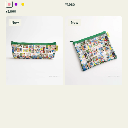
通
¥1,980
ピ
パ
イ
常
通
¥2,860
ン
ー
エ
価
常
ポ
ポ
格
ク
プ
ロ
価
New
New
ー
ー
ル
ー
格
チ
チ
ヨ
フ
コ
ラ
OSAMU
ッ
GOODS
ト
COMIC
OSAMU
GOODS
COMIC