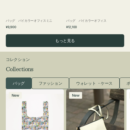
バッグ バイカラーオフィスミニ
バッグ バイカラーオフィス
通
通
¥9,900
¥12,100
常
常
価
価
もっと見る
格
格
コレクション
Collections
バッグ
ファッション
ウォレット ・ケース
ポ
エ
レ
New
New
コ
ザ
バ
ー
ッ
バ
グ
ッ
Ｓ
グ