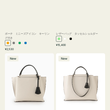
ポーチ ミニーズアイコン キーリン
レザーバッグ タッセルショルダー
グ付き
ラ
ホ
ブ
通
オ
グ
グ
ブ
¥15,400
イ
ワ
ラ
通
常
¥2,530
レ
レ
リ
ル
ト
イ
ッ
常
価
バ
バ
ン
ー
ー
ー
グ
ト
ク
価
格
New
New
ッ
ッ
ジ
ン
格
リ
グ
グ
ー
バ
バ
ン
イ
イ
カ
カ
ラ
ラ
ー
ー
オ
オ
フ
フ
ィ
ィ