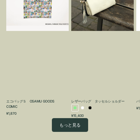
OSAMU
タ
GOODS
ッ
COMIC
セ
ル
シ
ョ
ル
ダ
ー
エコバッグＳ OSAMU GOODS
レザーバッグ タッセルショルダー
バ
COMIC
通
¥1
ラ
ホ
ブ
通
常
¥1,870
通
¥15,400
イ
ワ
ラ
常
価
常
価
格
ト
イ
ッ
もっと見る
価
格
グ
ト
ク
格
リ