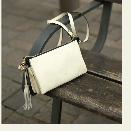
バ
ッ
グ
タ
ッ
セ
ル
シ
ョ
ル
ダ
ー