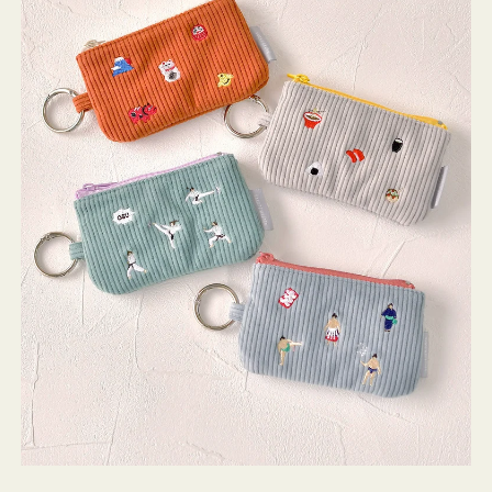
ミ
ニ
ー
ズ
ア
イ
コ
ン
キ
ー
リ
ン
グ
付
き