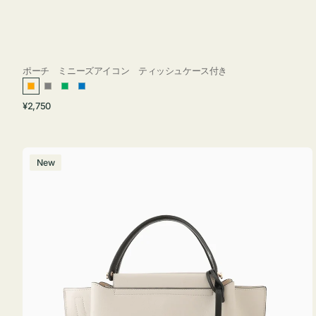
ポーチ ミニーズアイコン ティッシュケース付き
オ
グ
グ
ブ
通
¥2,750
レ
レ
リ
ル
常
ン
ー
ー
ー
価
ジ
ン
格
バ
New
ッ
グ
バ
イ
カ
ラ
ー
オ
フ