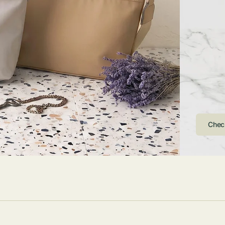
ストンバッグ
トール・ハッ
・グローブ
ュック
ガネ・サング
コバッグ・サ
ス・ルーペ
バッグ
ンカチ・ソッ
ス