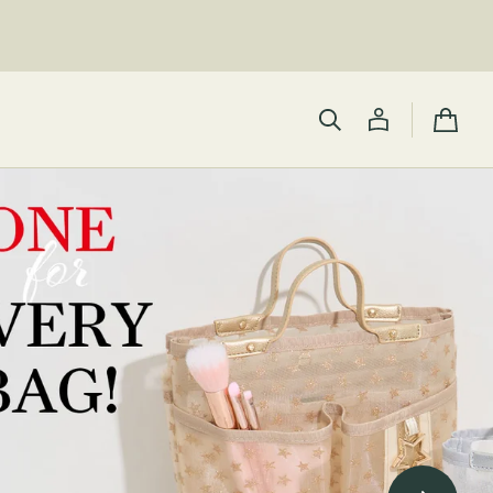
カ
ー
ト