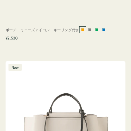
ポーチ ミニーズアイコン キーリング付き
オ
グ
グ
ブ
通
¥2,530
レ
レ
リ
ル
常
ン
ー
ー
ー
価
ジ
ン
格
バ
New
ッ
グ
バ
イ
カ
ラ
ー
オ
フ