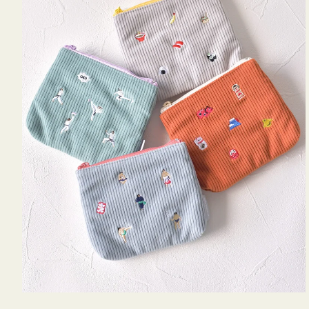
ミ
ニ
ー
ズ
ア
イ
コ
ン
テ
ィ
ッ
シ
ュ
ケ
ー
ス
付
き