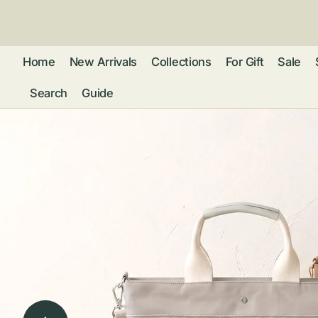
ン
ツ
に
進
Home
New Arrivals
Collections
For Gift
Sale
む
Search
Guide
フレグランス
アクセサリー
ネ
リストウォッチ
ピ
カ
バッグ
ト
リ
ファッション
シ
バ
ブ
グ
ム
ウォレット・革
バ
ー
小物
ス
ブ
ポ
ウ
ポーチ ・ メガ
ネケース・マル
ハ
扇