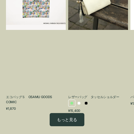
OSAMU
タ
GOODS
ッ
COMIC
セ
ル
シ
ョ
ル
ダ
ー
エコバッグＳ OSAMU GOODS
レザーバッグ タッセルショルダー
バ
COMIC
通
¥1
ラ
ホ
ブ
通
常
¥1,870
通
¥15,400
イ
ワ
ラ
常
価
常
価
格
ト
イ
ッ
もっと見る
価
格
グ
ト
ク
格
リ