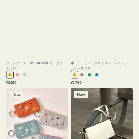
グラスケース WEEKEND(ER) クッ
ポーチ ミニーズアイコン ティッシ
ション
ュケース付き
オ
ピ
ラ
オ
グ
グ
ブ
通
通
¥3,190
¥2,750
レ
ン
イ
レ
レ
リ
ル
常
常
ポ
レ
ン
ク
ト
ン
ー
ー
ー
価
価
New
New
ー
ザ
ジ
ブ
ジ
ン
格
格
チ
ー
ル
ミ
バ
ー
ニ
ッ
ー
グ
ズ
タ
ア
ッ