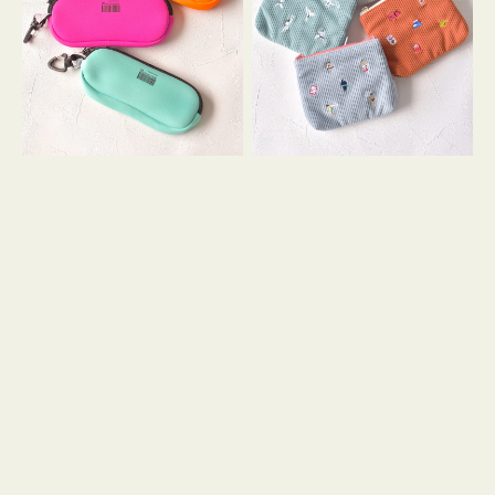
ス
ー
WEEKEND(ER)
ズ
ク
ア
ッ
イ
シ
コ
ョ
ン
ン
テ
ィ
ッ
シ
ュ
ケ
ー
ス
付
き