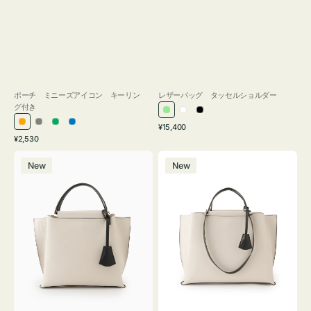
ポーチ ミニーズアイコン キーリン
レザーバッグ タッセルショルダー
グ付き
ラ
ホ
ブ
通
オ
グ
グ
ブ
¥15,400
イ
ワ
ラ
通
常
¥2,530
レ
レ
リ
ル
ト
イ
ッ
常
価
バ
バ
ン
ー
ー
ー
グ
ト
ク
価
格
New
New
ッ
ッ
ジ
ン
格
リ
グ
グ
ー
バ
バ
ン
イ
イ
カ
カ
ラ
ラ
ー
ー
オ
オ
フ
フ
ィ
ィ