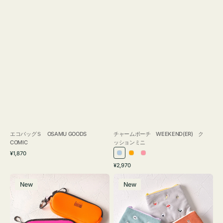
エコバッグＳ OSAMU GOODS
チャームポーチ WEEKEND(ER) ク
COMIC
ッションミニ
通
¥1,870
ラ
オ
ピ
常
通
¥2,970
イ
レ
ン
価
常
グ
ポ
格
ト
ン
ク
価
New
New
ラ
ー
ブ
ジ
格
ス
チ
ル
ケ
ミ
ー
ー
ニ