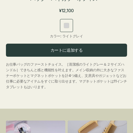
通
¥12,100
常
価
ラ
格
イ
カラー:
ライトグレイ
ト
グ
カートに追加する
レ
イ
お仕事バッグのファーストチョイス。［清潔感のライトグレー＆２サイズハ
ンドル］できちんと感と機能性を叶えます。メイン収納の外に大きなファス
ナーポケットとマグネットポケットを計4つ備え、文房具やガジェットなどお
仕事に必要なアイテムをすぐに取り出せます。マグネットポケットは11インチ
タブレットもはいります。