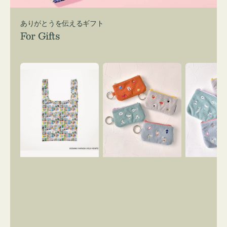
ありがとうを伝えるギフト
For Gifts
エ
ポ
ポ
コ
ー
ー
バ
チ
チ
ッ
ミ
ミ
グ
ニ
ニ
Ｓ
ー
ー
OSAMU
ズ
ズ
GOODS
ア
ア
COMIC
イ
イ
コ
コ
ン
ン
キ
テ
ー
ィ
リ
ッ
ン
シ