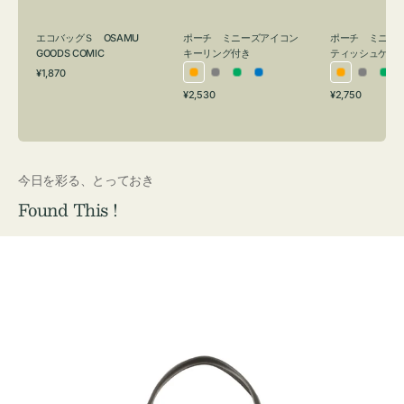
グ
ュ
付
ケ
エコバッグＳ OSAMU
ポーチ ミニーズアイコン
ポーチ ミニー
き
ー
GOODS COMIC
キーリング付き
ティッシュケー
通
ス
¥1,870
オ
グ
グ
ブ
オ
グ
グ
常
付
通
通
¥2,530
¥2,750
レ
レ
リ
ル
レ
レ
リ
価
常
常
き
格
ン
ー
ー
ー
ン
ー
ー
価
価
ジ
ン
ジ
ン
格
格
今日を彩る、とっておき
Found This !