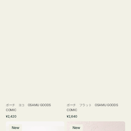
ポーチ ヨコ OSAMU GOODS
ポーチ フラット OSAMU GOODS
COMIC
COMIC
通
通
¥2,420
¥2,640
常
常
エ
チ
価
価
New
New
コ
ャ
格
格