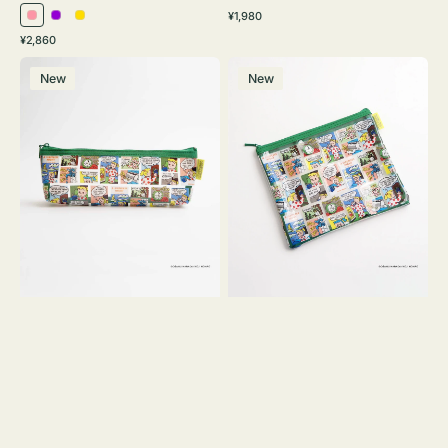
通
¥1,980
ピ
パ
イ
常
通
¥2,860
ン
ー
エ
価
常
ポ
ポ
格
ク
プ
ロ
価
New
New
ー
ー
ル
ー
格
チ
チ
ヨ
フ
コ
ラ
OSAMU
ッ
GOODS
ト
COMIC
OSAMU
GOODS
COMIC