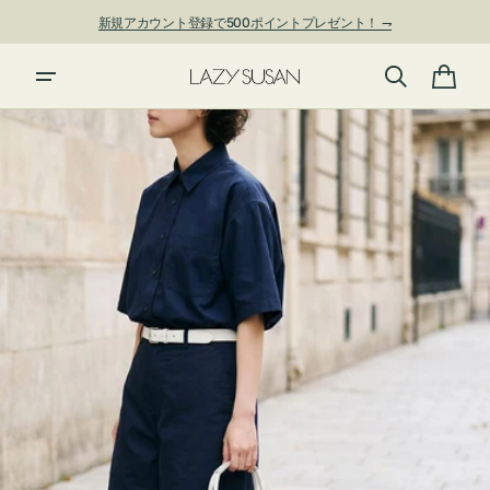
ン
新規アカウント登録で500ポイントプレゼント！ ⇁
ツ
に
進
カ
む
ー
ト