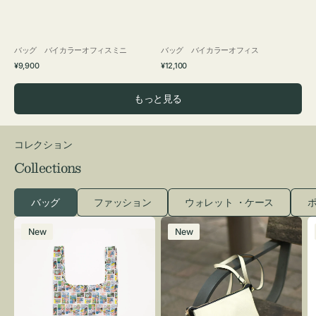
バッグ バイカラーオフィスミニ
バッグ バイカラーオフィス
通
通
¥9,900
¥12,100
常
常
価
価
もっと見る
格
格
コレクション
Collections
バッグ
ファッション
ウォレット ・ケース
ポ
エ
レ
New
New
コ
ザ
バ
ー
ッ
バ
グ
ッ
Ｓ
グ