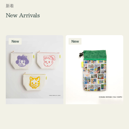
新着
New Arrivals
ポ
ボ
New
New
ー
ト
チ
ル
OSAMU
ケ
GOODS
ー
キ
ス
ャ
OSAMU
ン
GOODS
バ
COMIC
ス
サ
ガ
ラ