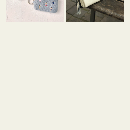
イ
セ
コ
ル
ン
シ
キ
ョ
ー
ル
リ
ダ
ン
ー
グ
付
き