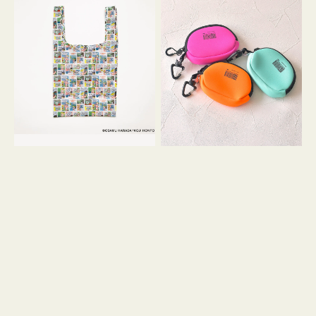
バ
ー
ッ
ム
グ
ポ
Ｓ
ー
OSAMU
チ
GOODS
WEEKEND(ER)
COMIC
ク
ッ
シ
ョ
ン
ミ
ニ