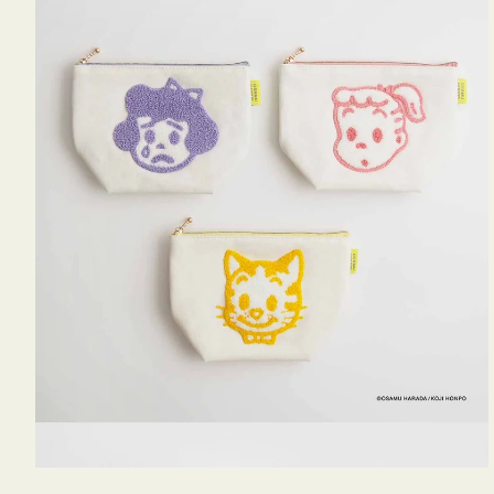
OSAMU
GOODS
キ
ャ
ン
バ
ス
サ
ガ
ラ