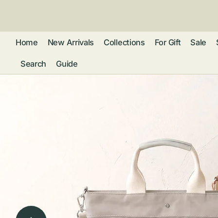
ン
ツ
に
進
Home
New Arrivals
Collections
For Gift
Sale
む
Search
Guide
フレグランス
アクセサリー
ネ
リストウォッチ
ピ
カ
バッグ
ト
リ
ファッション
シ
バ
ブ
グ
ム
ウォレット・革
バ
ー
小物
ス
ブ
ポ
ウ
ポーチ ・ メガ
ネケース・マル
ハ
扇