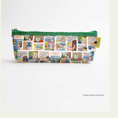
ヨ
コ
OSAMU
GOODS
COMIC