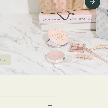
ving Soon⇁