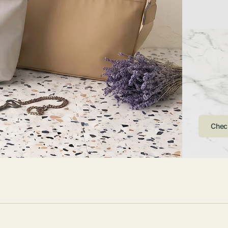
ストンバッグ
トール・ハッ
・グローブ
ュック
ガネ・サング
コバッグ・サ
ス・ルーペ
バッグ
ンカチ・ソッ
ス
Arri