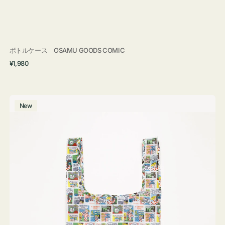
ボトルケース OSAMU GOODS COMIC
通
¥1,980
常
価
格
エ
New
コ
バ
ッ
グ
Ｓ
OSAMU
GOODS
COMIC