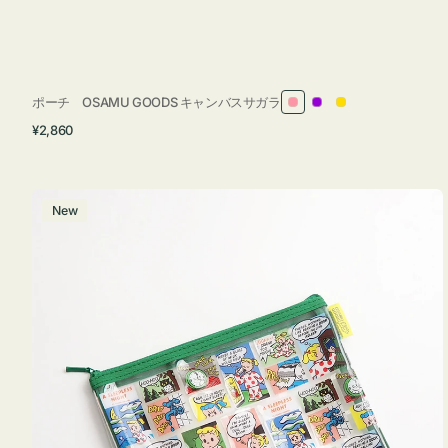
ポーチ OSAMU GOODS キャンバスサガラ
ピ
パ
イ
通
¥2,860
ン
ー
エ
常
ク
プ
ロ
価
ル
ー
格
ポ
New
ー
チ
フ
ラ
ッ
ト
OSAMU
GOODS
COMIC