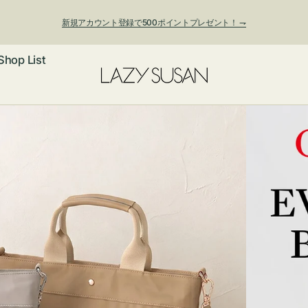
新規アカウント登録で500ポイントプレゼント！ ⇁
Shop List
夏季休業および発送停止について
ックレス
アス・イヤー
フ
ートバッグ
ング
ョルダーバッ
ッグチャー
レスレット・
・キーホルダ
ングル
マートフォン
ローチ
シェット
エア
ンドバッグ
子・ファン