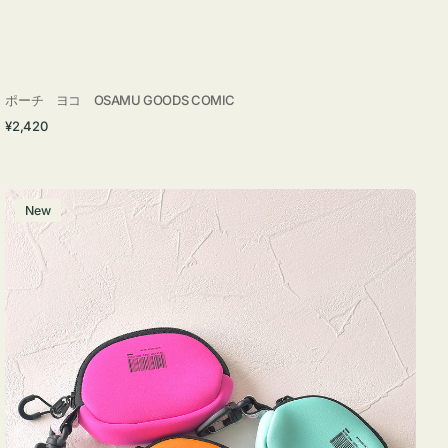
ポーチ ヨコ OSAMU GOODS COMIC
通
¥2,420
常
価
格
チ
New
ャ
ー
ム
ポ
ー
チ
WEEKEND(ER)
ク
ッ
シ