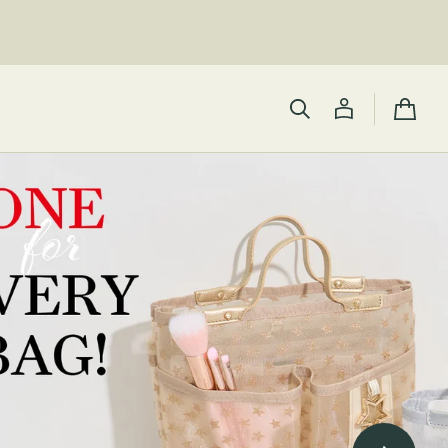
カ
ー
ト