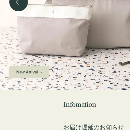
チケース他
ボ
ス
コスメ
ト
リ
ジュエリーボッ
メ
エ
クス ・ケース
ラ
ブ
インテリア
傘
ハ
ク
Check ⇁
Infomation
お届け遅延のお知らせ