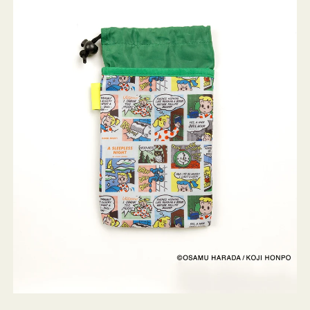
ケ
ー
ス
OSAMU
GOODS
COMIC