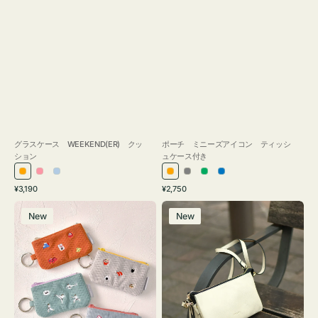
グラスケース WEEKEND(ER) クッ
ポーチ ミニーズアイコン ティッシ
ション
ュケース付き
オ
ピ
ラ
オ
グ
グ
ブ
通
通
¥3,190
¥2,750
レ
ン
イ
レ
レ
リ
ル
常
常
ポ
レ
ン
ク
ト
ン
ー
ー
ー
価
価
New
New
ー
ザ
ジ
ブ
ジ
ン
格
格
チ
ー
ル
ミ
バ
ー
ニ
ッ
ー
グ
ズ
タ
ア
ッ