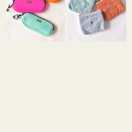
ス
ー
WEEKEND(ER)
ズ
ク
ア
ッ
イ
シ
コ
ョ
ン
ン
テ
ィ
ッ
シ
ュ
ケ
ー
ス
付
き