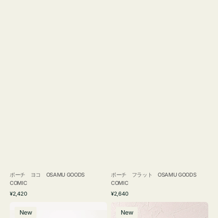
ポーチ ヨコ OSAMU GOODS
ポーチ フラット OSAMU GOODS
COMIC
COMIC
通
通
¥2,420
¥2,640
常
常
エ
チ
価
価
New
New
コ
ャ
格
格