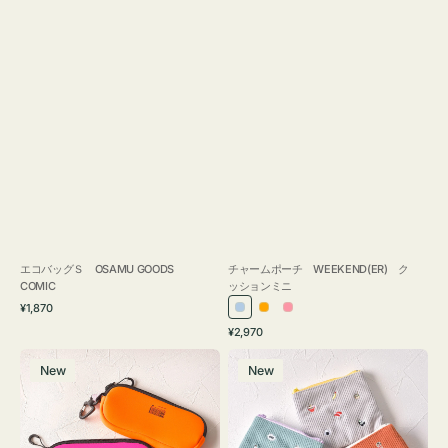
エコバッグＳ OSAMU GOODS
チャームポーチ WEEKEND(ER) ク
COMIC
ッションミニ
通
¥1,870
ラ
オ
ピ
常
通
¥2,970
イ
レ
ン
価
常
グ
ポ
格
ト
ン
ク
価
New
New
ラ
ー
ブ
ジ
格
ス
チ
ル
ケ
ミ
ー
ー
ニ