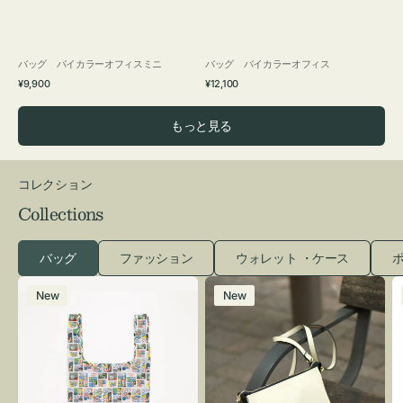
バッグ バイカラーオフィスミニ
バッグ バイカラーオフィス
通
通
¥9,900
¥12,100
常
常
価
価
もっと見る
格
格
コレクション
Collections
バッグ
ファッション
ウォレット ・ケース
ポ
エ
レ
New
New
コ
ザ
バ
ー
ッ
バ
グ
ッ
Ｓ
グ