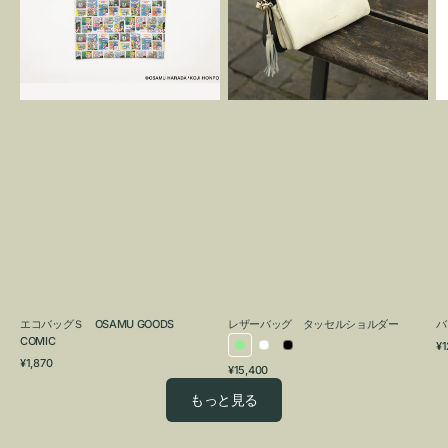
OSAMU
タ
GOODS
ッ
COMIC
セ
ル
シ
ョ
ル
ダ
ー
エコバッグＳ OSAMU GOODS
レザーバッグ タッセルショルダー
バ
COMIC
通
¥1
ラ
ホ
ブ
通
常
¥1,870
通
¥15,400
イ
ワ
ラ
常
価
常
価
格
ト
イ
ッ
もっと見る
価
格
グ
ト
ク
格
リ