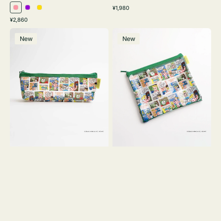
通
¥1,980
ピ
パ
イ
常
通
¥2,860
ン
ー
エ
価
常
ポ
ポ
格
ク
プ
ロ
価
New
New
ー
ー
ル
ー
格
チ
チ
ヨ
フ
コ
ラ
OSAMU
ッ
GOODS
ト
COMIC
OSAMU
GOODS
COMIC