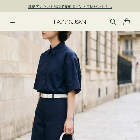
ン
新規アカウント登録で500ポイントプレゼント！ ⇁
ツ
に
進
カ
む
ー
ト