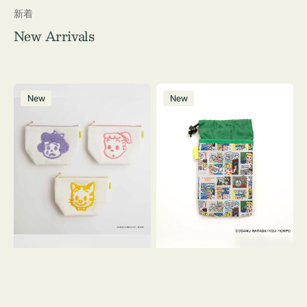
新着
New Arrivals
ポ
ボ
New
New
ー
ト
チ
ル
OSAMU
ケ
GOODS
ー
キ
ス
ャ
OSAMU
ン
GOODS
バ
COMIC
ス
サ
ガ
ラ