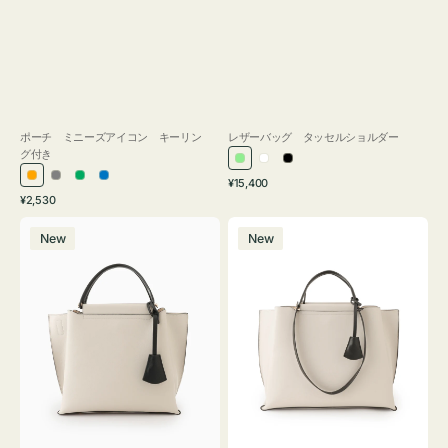
ポーチ ミニーズアイコン キーリン
レザーバッグ タッセルショルダー
グ付き
ラ
ホ
ブ
通
オ
グ
グ
ブ
¥15,400
イ
ワ
ラ
通
常
¥2,530
レ
レ
リ
ル
ト
イ
ッ
常
価
バ
バ
ン
ー
ー
ー
グ
ト
ク
価
格
New
New
ッ
ッ
ジ
ン
格
リ
グ
グ
ー
バ
バ
ン
イ
イ
カ
カ
ラ
ラ
ー
ー
オ
オ
フ
フ
ィ
ィ