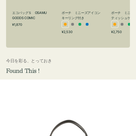
グ
ュ
付
ケ
エコバッグＳ OSAMU
ポーチ ミニーズアイコン
ポーチ ミニー
き
ー
GOODS COMIC
キーリング付き
ティッシュケー
通
ス
¥1,870
オ
グ
グ
ブ
オ
グ
グ
常
付
通
通
¥2,530
¥2,750
レ
レ
リ
ル
レ
レ
リ
価
常
常
き
格
ン
ー
ー
ー
ン
ー
ー
価
価
ジ
ン
ジ
ン
格
格
今日を彩る、とっておき
Found This !