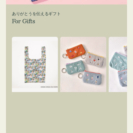
ありがとうを伝えるギフト
For Gifts
エ
ポ
ポ
コ
ー
ー
バ
チ
チ
ッ
ミ
ミ
グ
ニ
ニ
Ｓ
ー
ー
OSAMU
ズ
ズ
GOODS
ア
ア
COMIC
イ
イ
コ
コ
ン
ン
キ
テ
ー
ィ
リ
ッ
ン
シ