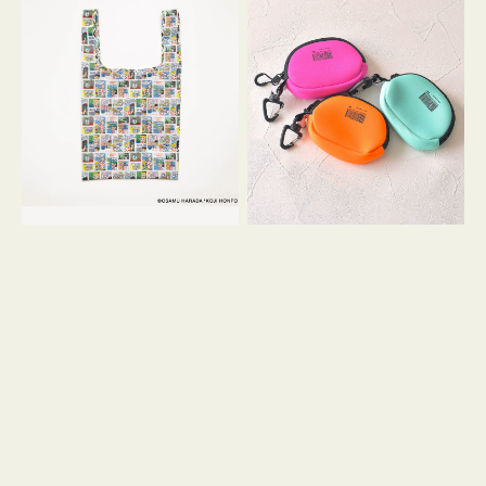
バ
ー
ッ
ム
グ
ポ
Ｓ
ー
OSAMU
チ
GOODS
WEEKEND(ER)
COMIC
ク
ッ
シ
ョ
ン
ミ
ニ