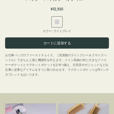
通
¥12,100
常
価
ラ
格
イ
カラー:
ライトグレイ
ト
グ
カートに追加する
レ
イ
お仕事バッグのファーストチョイス。［清潔感のライトグレー＆２サイズハ
ンドル］できちんと感と機能性を叶えます。メイン収納の外に大きなファス
ナーポケットとマグネットポケットを計4つ備え、文房具やガジェットなどお
仕事に必要なアイテムをすぐに取り出せます。マグネットポケットは11インチ
タブレットもはいります。