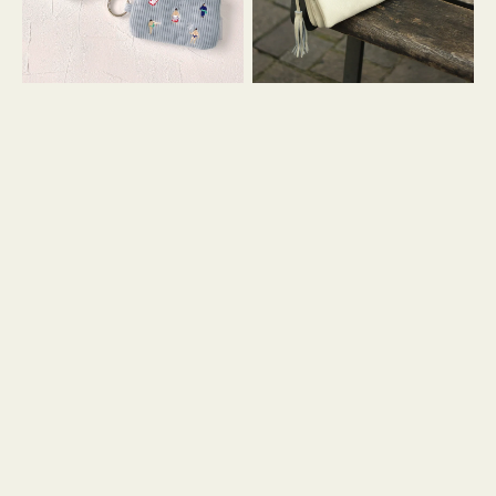
イ
セ
コ
ル
ン
シ
キ
ョ
ー
ル
リ
ダ
ン
ー
グ
付
き