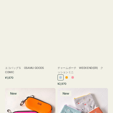
エコバッグＳ OSAMU GOODS
チャームポーチ WEEKEND(ER) ク
COMIC
ッションミニ
通
¥1,870
ラ
オ
ピ
常
通
¥2,970
イ
レ
ン
価
常
グ
ポ
格
ト
ン
ク
価
New
New
ラ
ー
ブ
ジ
格
ス
チ
ル
ケ
ミ
ー
ー
ニ