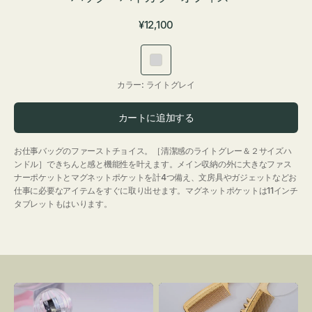
通
¥12,100
常
価
ラ
格
イ
カラー:
ライトグレイ
ト
グ
カートに追加する
レ
イ
お仕事バッグのファーストチョイス。［清潔感のライトグレー＆２サイズハ
ンドル］できちんと感と機能性を叶えます。メイン収納の外に大きなファス
ナーポケットとマグネットポケットを計4つ備え、文房具やガジェットなどお
仕事に必要なアイテムをすぐに取り出せます。マグネットポケットは11インチ
タブレットもはいります。