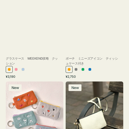
グラスケース WEEKEND(ER) クッ
ポーチ ミニーズアイコン ティッシ
ション
ュケース付き
オ
ピ
ラ
オ
グ
グ
ブ
通
通
¥3,190
¥2,750
レ
ン
イ
レ
レ
リ
ル
常
常
ポ
レ
ン
ク
ト
ン
ー
ー
ー
価
価
New
New
ー
ザ
ジ
ブ
ジ
ン
格
格
チ
ー
ル
ミ
バ
ー
ニ
ッ
ー
グ
ズ
タ
ア
ッ