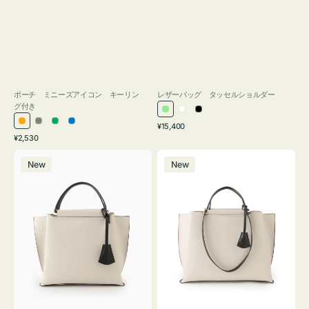
ポーチ ミニーズアイコン キーリン
レザーバッグ タッセルショルダー
グ付き
ラ
ホ
ブ
通
オ
グ
グ
ブ
¥15,400
イ
ワ
ラ
通
常
¥2,530
レ
レ
リ
ル
ト
イ
ッ
常
価
バ
バ
ン
ー
ー
ー
グ
ト
ク
価
格
New
New
ッ
ッ
ジ
ン
格
リ
グ
グ
ー
バ
バ
ン
イ
イ
カ
カ
ラ
ラ
ー
ー
オ
オ
フ
フ
ィ
ィ