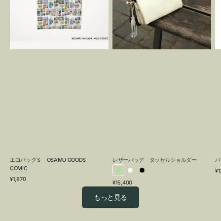
OSAMU
タ
GOODS
ッ
COMIC
セ
ル
シ
ョ
ル
ダ
ー
エコバッグＳ OSAMU GOODS
レザーバッグ タッセルショルダー
バ
COMIC
通
¥1
ラ
ホ
ブ
通
常
¥1,870
通
¥15,400
イ
ワ
ラ
常
価
常
価
格
ト
イ
ッ
もっと見る
価
格
グ
ト
ク
格
リ