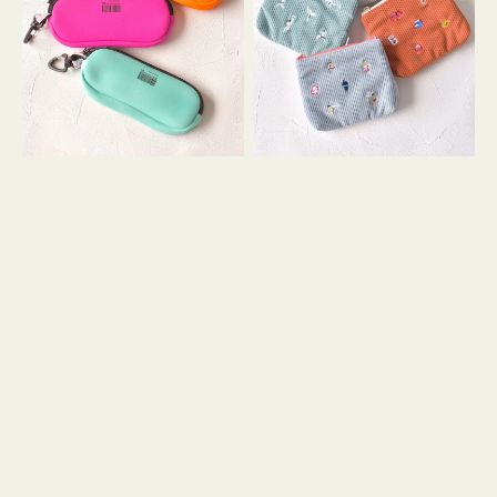
ス
ー
WEEKEND(ER)
ズ
ク
ア
ッ
イ
シ
コ
ョ
ン
ン
テ
ィ
ッ
シ
ュ
ケ
ー
ス
付
き