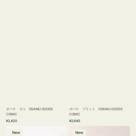
ポーチ ヨコ OSAMU GOODS
ポーチ フラット OSAMU GOODS
COMIC
COMIC
通
通
¥2,420
¥2,640
常
常
エ
チ
価
価
New
New
コ
ャ
格
格