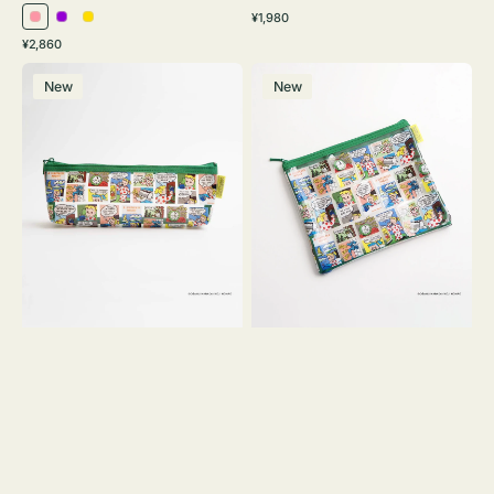
通
¥1,980
ピ
パ
イ
常
通
¥2,860
ン
ー
エ
価
常
ポ
ポ
格
ク
プ
ロ
価
New
New
ー
ー
ル
ー
格
チ
チ
ヨ
フ
コ
ラ
OSAMU
ッ
GOODS
ト
COMIC
OSAMU
GOODS
COMIC