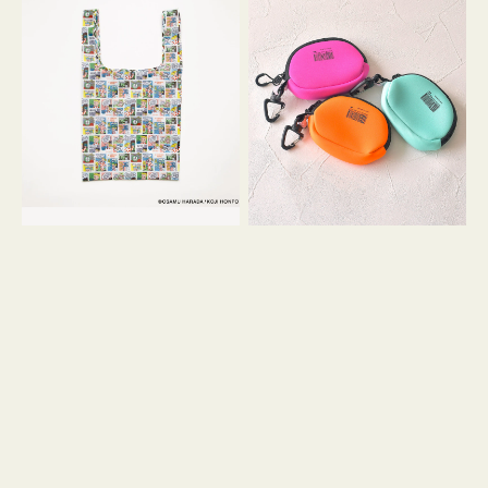
バ
ー
ッ
ム
グ
ポ
Ｓ
ー
OSAMU
チ
GOODS
WEEKEND(ER)
COMIC
ク
ッ
シ
ョ
ン
ミ
ニ