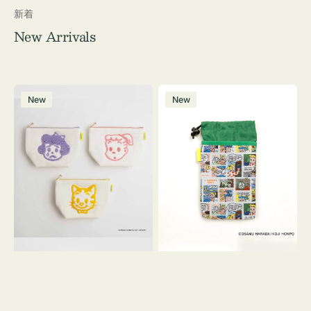
新着
New Arrivals
ポ
ボ
New
New
ー
ト
チ
ル
OSAMU
ケ
GOODS
ー
キ
ス
ャ
OSAMU
ン
GOODS
バ
COMIC
ス
サ
ガ
ラ