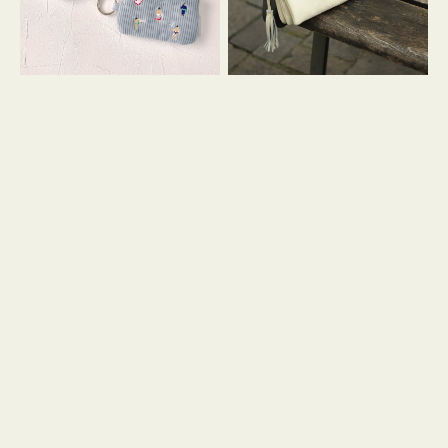
イ
セ
コ
ル
ン
シ
キ
ョ
ー
ル
リ
ダ
ン
ー
グ
付
き