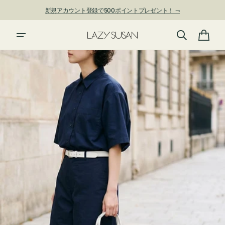
ン
新規アカウント登録で500ポイントプレゼント！ ⇁
ツ
に
夏季休業および発送停止について
進
カ
む
ー
ト