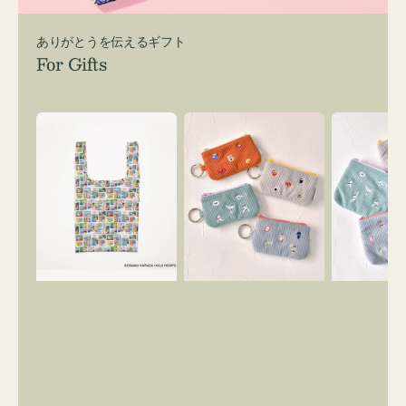
ありがとうを伝えるギフト
For Gifts
エ
ポ
ポ
コ
ー
ー
バ
チ
チ
ッ
ミ
ミ
グ
ニ
ニ
Ｓ
ー
ー
OSAMU
ズ
ズ
GOODS
ア
ア
COMIC
イ
イ
コ
コ
ン
ン
キ
テ
ー
ィ
リ
ッ
ン
シ