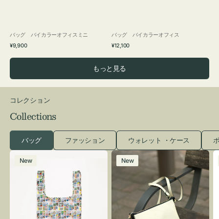
バッグ バイカラーオフィスミニ
バッグ バイカラーオフィス
通
通
¥9,900
¥12,100
常
常
価
価
もっと見る
格
格
コレクション
Collections
バッグ
ファッション
ウォレット ・ケース
ポ
エ
レ
New
New
コ
ザ
バ
ー
ッ
バ
グ
ッ
Ｓ
グ