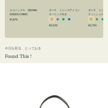
グ
ュ
付
ケ
エコバッグＳ OSAMU
ポーチ ミニーズアイコン
ポーチ ミニー
き
ー
GOODS COMIC
キーリング付き
ティッシュケー
通
ス
¥1,870
オ
グ
グ
ブ
オ
グ
グ
常
付
通
通
¥2,530
¥2,750
レ
レ
リ
ル
レ
レ
リ
価
常
常
き
格
ン
ー
ー
ー
ン
ー
ー
価
価
ジ
ン
ジ
ン
格
格
今日を彩る、とっておき
Found This !