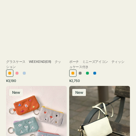
グラスケース WEEKEND(ER) クッ
ポーチ ミニーズアイコン ティッシ
ション
ュケース付き
オ
ピ
ラ
オ
グ
グ
ブ
通
通
¥3,190
¥2,750
レ
ン
イ
レ
レ
リ
ル
常
常
ポ
レ
ン
ク
ト
ン
ー
ー
ー
価
価
New
New
ー
ザ
ジ
ブ
ジ
ン
格
格
チ
ー
ル
ミ
バ
ー
ニ
ッ
ー
グ
ズ
タ
ア
ッ