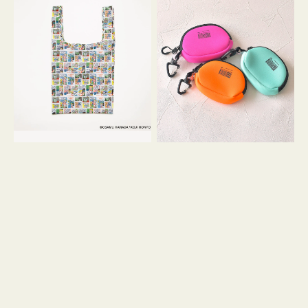
バ
ー
ッ
ム
グ
ポ
Ｓ
ー
OSAMU
チ
GOODS
WEEKEND(ER)
COMIC
ク
ッ
シ
ョ
ン
ミ
ニ