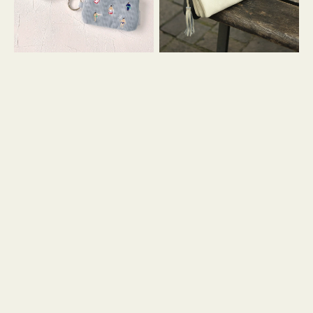
イ
セ
コ
ル
ン
シ
キ
ョ
ー
ル
リ
ダ
ン
ー
グ
付
き