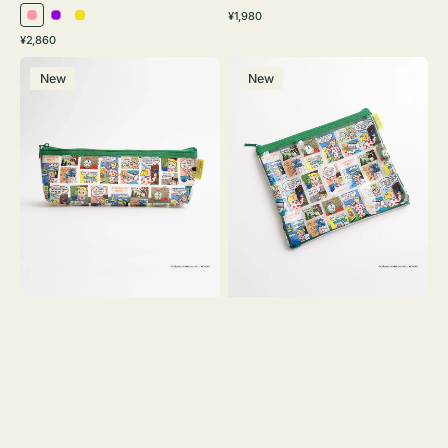
通
¥1,980
ピ
パ
イ
常
通
¥2,860
ン
ー
エ
価
常
ポ
ポ
格
ク
プ
ロ
価
New
New
ー
ー
ル
ー
格
チ
チ
ヨ
フ
コ
ラ
OSAMU
ッ
GOODS
ト
COMIC
OSAMU
GOODS
COMIC