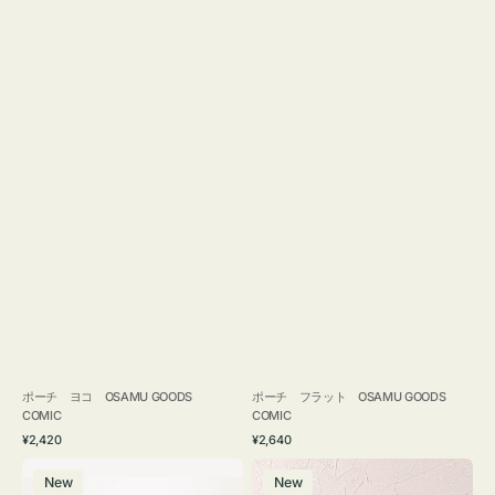
ポーチ ヨコ OSAMU GOODS
ポーチ フラット OSAMU GOODS
COMIC
COMIC
通
通
¥2,420
¥2,640
常
常
エ
チ
価
価
New
New
コ
ャ
格
格