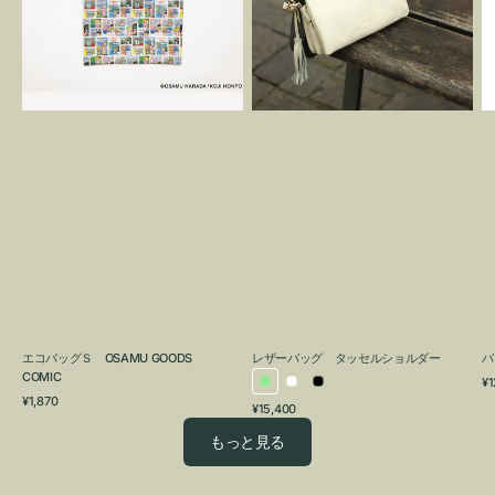
OSAMU
タ
GOODS
ッ
COMIC
セ
ル
シ
ョ
ル
ダ
ー
エコバッグＳ OSAMU GOODS
レザーバッグ タッセルショルダー
バ
COMIC
通
¥1
ラ
ホ
ブ
通
常
¥1,870
通
¥15,400
イ
ワ
ラ
常
価
常
価
格
ト
イ
ッ
もっと見る
価
格
グ
ト
ク
格
リ