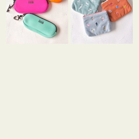
ス
ー
WEEKEND(ER)
ズ
ク
ア
ッ
イ
シ
コ
ョ
ン
ン
テ
ィ
ッ
シ
ュ
ケ
ー
ス
付
き