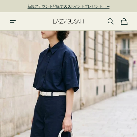
ン
新規アカウント登録で500ポイントプレゼント！ ⇁
ツ
に
進
カ
む
ー
ト