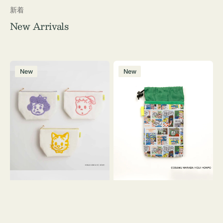
新着
New Arrivals
ポ
ボ
New
New
ー
ト
チ
ル
OSAMU
ケ
GOODS
ー
キ
ス
ャ
OSAMU
ン
GOODS
バ
COMIC
ス
サ
ガ
ラ