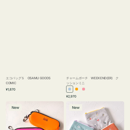
エコバッグＳ OSAMU GOODS
チャームポーチ WEEKEND(ER) ク
COMIC
ッションミニ
通
¥1,870
ラ
オ
ピ
常
通
¥2,970
イ
レ
ン
価
常
グ
ポ
格
ト
ン
ク
価
New
New
ラ
ー
ブ
ジ
格
ス
チ
ル
ケ
ミ
ー
ー
ニ