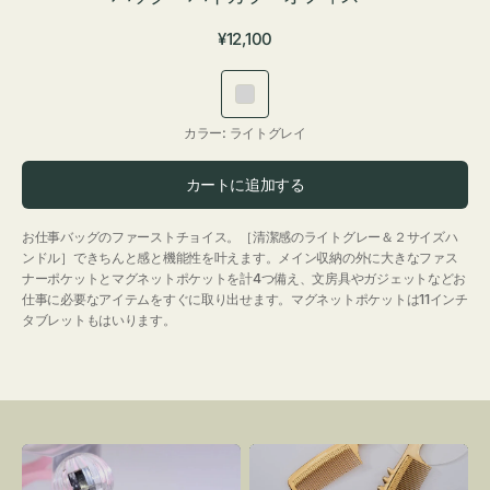
通
¥12,100
常
価
ラ
格
イ
カラー:
ライトグレイ
ト
グ
カートに追加する
レ
イ
お仕事バッグのファーストチョイス。［清潔感のライトグレー＆２サイズハ
ンドル］できちんと感と機能性を叶えます。メイン収納の外に大きなファス
ナーポケットとマグネットポケットを計4つ備え、文房具やガジェットなどお
仕事に必要なアイテムをすぐに取り出せます。マグネットポケットは11インチ
タブレットもはいります。