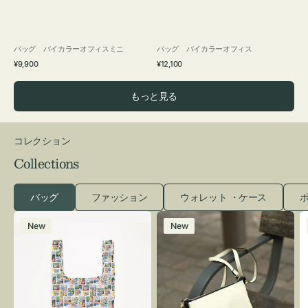
バッグ バイカラーオフィスミニ
バッグ バイカラーオフィス
通
通
¥9,900
¥12,100
常
常
価
価
もっと見る
格
格
コレクション
Collections
バッグ
ファッション
ウォレット ・ケース
ポ
エ
レ
New
New
コ
ザ
バ
ー
ッ
バ
グ
ッ
Ｓ
グ