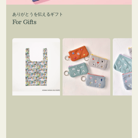
ありがとうを伝えるギフト
For Gifts
エ
ポ
ポ
コ
ー
ー
バ
チ
チ
ッ
ミ
ミ
グ
ニ
ニ
Ｓ
ー
ー
OSAMU
ズ
ズ
GOODS
ア
ア
COMIC
イ
イ
コ
コ
ン
ン
キ
テ
ー
ィ
リ
ッ
ン
シ