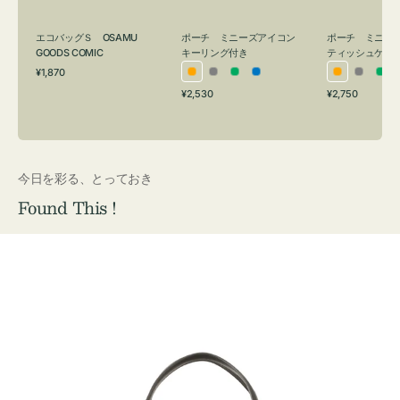
グ
ュ
付
ケ
エコバッグＳ OSAMU
ポーチ ミニーズアイコン
ポーチ ミニー
き
ー
GOODS COMIC
キーリング付き
ティッシュケー
通
ス
¥1,870
オ
グ
グ
ブ
オ
グ
グ
常
付
通
通
¥2,530
¥2,750
レ
レ
リ
ル
レ
レ
リ
価
常
常
き
格
ン
ー
ー
ー
ン
ー
ー
価
価
ジ
ン
ジ
ン
格
格
今日を彩る、とっておき
Found This !