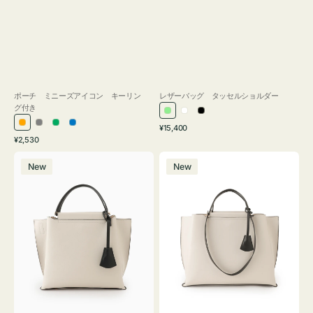
ポーチ ミニーズアイコン キーリン
レザーバッグ タッセルショルダー
グ付き
ラ
ホ
ブ
通
オ
グ
グ
ブ
¥15,400
イ
ワ
ラ
通
常
¥2,530
レ
レ
リ
ル
ト
イ
ッ
常
価
バ
バ
ン
ー
ー
ー
グ
ト
ク
価
格
New
New
ッ
ッ
ジ
ン
格
リ
グ
グ
ー
バ
バ
ン
イ
イ
カ
カ
ラ
ラ
ー
ー
オ
オ
フ
フ
ィ
ィ