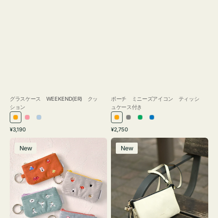
グラスケース WEEKEND(ER) クッ
ポーチ ミニーズアイコン ティッシ
ション
ュケース付き
オ
ピ
ラ
オ
グ
グ
ブ
通
通
¥3,190
¥2,750
レ
ン
イ
レ
レ
リ
ル
常
常
ポ
レ
ン
ク
ト
ン
ー
ー
ー
価
価
New
New
ー
ザ
ジ
ブ
ジ
ン
格
格
チ
ー
ル
ミ
バ
ー
ニ
ッ
ー
グ
ズ
タ
ア
ッ