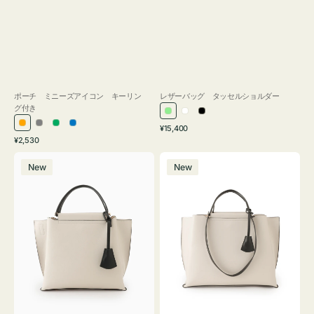
ポーチ ミニーズアイコン キーリン
レザーバッグ タッセルショルダー
グ付き
ラ
ホ
ブ
通
オ
グ
グ
ブ
¥15,400
イ
ワ
ラ
通
常
¥2,530
レ
レ
リ
ル
ト
イ
ッ
常
価
バ
バ
ン
ー
ー
ー
グ
ト
ク
価
格
New
New
ッ
ッ
ジ
ン
格
リ
グ
グ
ー
バ
バ
ン
イ
イ
カ
カ
ラ
ラ
ー
ー
オ
オ
フ
フ
ィ
ィ