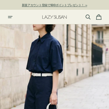
ン
新規アカウント登録で500ポイントプレゼント！ ⇁
ツ
に
進
カ
む
ー
ト