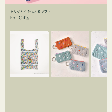
ありがとうを伝えるギフト
For Gifts
エ
ポ
ポ
コ
ー
ー
バ
チ
チ
ッ
ミ
ミ
グ
ニ
ニ
Ｓ
ー
ー
OSAMU
ズ
ズ
GOODS
ア
ア
COMIC
イ
イ
コ
コ
ン
ン
キ
テ
ー
ィ
リ
ッ
ン
シ