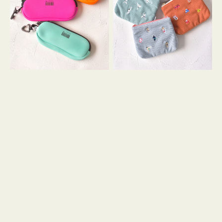
ス
ー
WEEKEND(ER)
ズ
ク
ア
ッ
イ
シ
コ
ョ
ン
ン
テ
ィ
ッ
シ
ュ
ケ
ー
ス
付
き