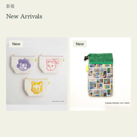
新着
New Arrivals
ポ
ボ
New
New
ー
ト
チ
ル
OSAMU
ケ
GOODS
ー
キ
ス
ャ
OSAMU
ン
GOODS
バ
COMIC
ス
サ
ガ
ラ