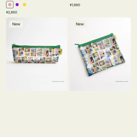
通
¥1,980
ピ
パ
イ
常
通
¥2,860
ン
ー
エ
価
常
ポ
ポ
格
ク
プ
ロ
価
New
New
ー
ー
ル
ー
格
チ
チ
ヨ
フ
コ
ラ
OSAMU
ッ
GOODS
ト
COMIC
OSAMU
GOODS
COMIC