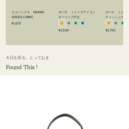
グ
ュ
付
ケ
エコバッグＳ OSAMU
ポーチ ミニーズアイコン
ポーチ ミニー
き
ー
GOODS COMIC
キーリング付き
ティッシュケー
通
ス
¥1,870
オ
グ
グ
ブ
オ
グ
グ
常
付
通
通
¥2,530
¥2,750
レ
レ
リ
ル
レ
レ
リ
価
常
常
き
格
ン
ー
ー
ー
ン
ー
ー
価
価
ジ
ン
ジ
ン
格
格
今日を彩る、とっておき
Found This !