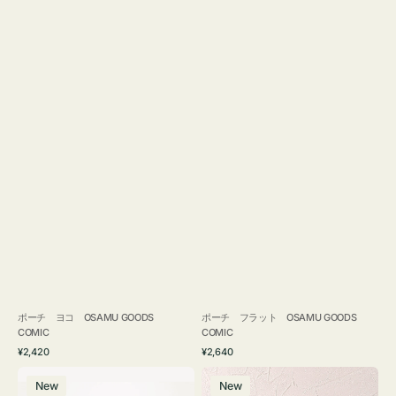
ポーチ ヨコ OSAMU GOODS
ポーチ フラット OSAMU GOODS
COMIC
COMIC
通
通
¥2,420
¥2,640
常
常
エ
チ
価
価
New
New
コ
ャ
格
格