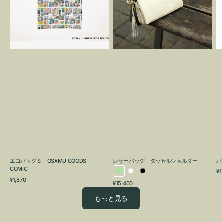
OSAMU
タ
GOODS
ッ
COMIC
セ
ル
シ
ョ
ル
ダ
ー
エコバッグＳ OSAMU GOODS
レザーバッグ タッセルショルダー
バ
COMIC
通
¥1
ラ
ホ
ブ
通
常
¥1,870
通
¥15,400
イ
ワ
ラ
常
価
常
価
格
ト
イ
ッ
もっと見る
価
格
グ
ト
ク
格
リ