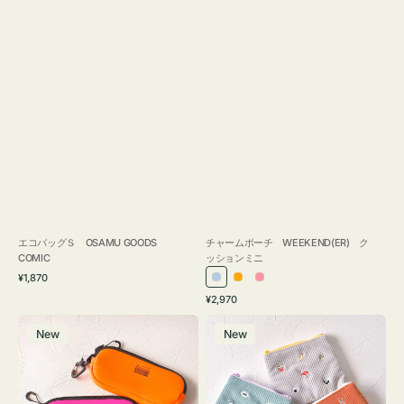
エコバッグＳ OSAMU GOODS
チャームポーチ WEEKEND(ER) ク
COMIC
ッションミニ
通
¥1,870
ラ
オ
ピ
常
通
¥2,970
イ
レ
ン
価
常
グ
ポ
格
ト
ン
ク
価
New
New
ラ
ー
ブ
ジ
格
ス
チ
ル
ケ
ミ
ー
ー
ニ