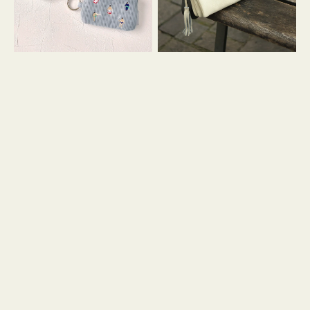
イ
セ
コ
ル
ン
シ
キ
ョ
ー
ル
リ
ダ
ン
ー
グ
付
き