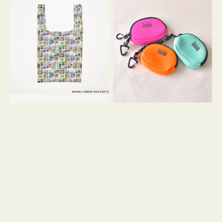
バ
ー
ッ
ム
グ
ポ
Ｓ
ー
OSAMU
チ
GOODS
WEEKEND(ER)
COMIC
ク
ッ
シ
ョ
ン
ミ
ニ