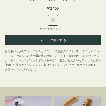
通
¥12,100
常
価
ラ
格
イ
カラー:
ライトグレイ
ト
グ
カートに追加する
レ
イ
お仕事バッグのファーストチョイス。［清潔感のライトグレー＆２サイズハ
ンドル］できちんと感と機能性を叶えます。メイン収納の外に大きなファス
ナーポケットとマグネットポケットを計4つ備え、文房具やガジェットなどお
仕事に必要なアイテムをすぐに取り出せます。マグネットポケットは11インチ
タブレットもはいります。