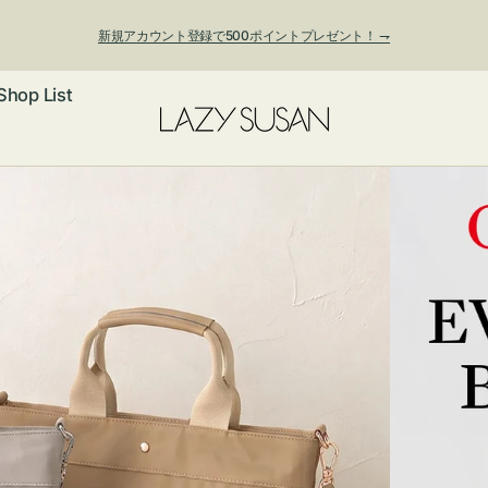
新規アカウント登録で500ポイントプレゼント！ ⇁
Shop List
ックレス
アス・イヤー
フ
ートバッグ
ング
ョルダーバッ
ッグチャー
レスレット・
・キーホルダ
ングル
マートフォン
ローチ
シェット
エア
ンドバッグ
子・ファン