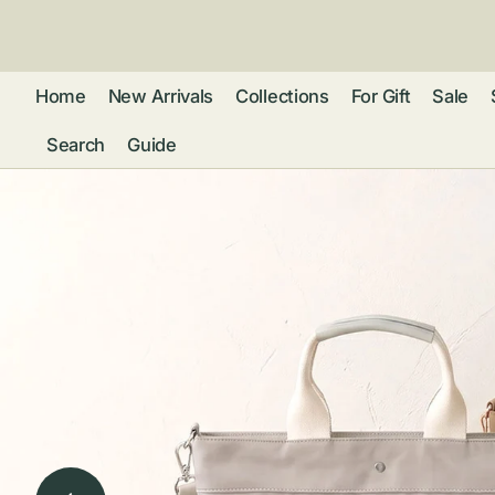
ン
ツ
に
進
Home
New Arrivals
Collections
For Gift
Sale
む
Search
Guide
フレグランス
アクセサリー
ネ
リストウォッチ
ピ
カ
バッグ
ト
リ
ファッション
シ
バ
ブ
グ
ム
ウォレット・革
バ
ー
小物
ス
ブ
ポ
ウ
ポーチ ・ メガ
ネケース・マル
ハ
扇