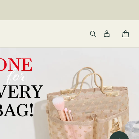
カ
ー
ト