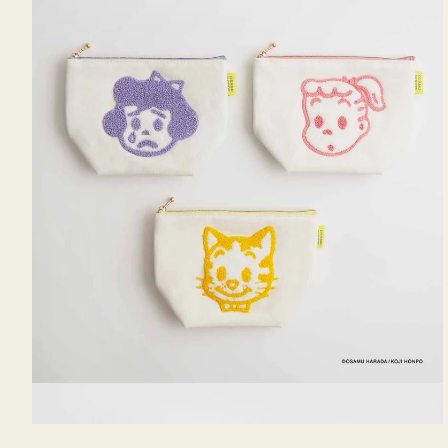
OSAMU
GOODS
キ
ャ
ン
バ
ス
サ
ガ
ラ