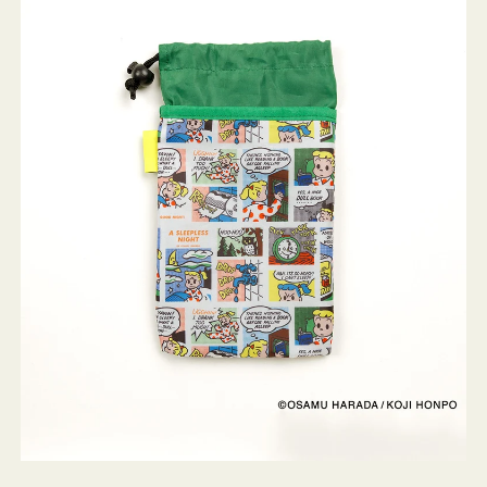
ケ
ー
ス
OSAMU
GOODS
COMIC