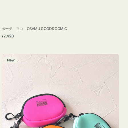
ポーチ ヨコ OSAMU GOODS COMIC
通
¥2,420
常
価
格
チ
New
ャ
ー
ム
ポ
ー
チ
WEEKEND(ER)
ク
ッ
シ