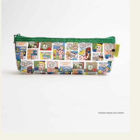
ヨ
コ
OSAMU
GOODS
COMIC