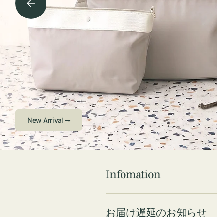
チケース他
ボ
ス
コスメ
ト
リ
ジュエリーボッ
メ
エ
クス ・ケース
ラ
ブ
インテリア
傘
ハ
ク
Check ⇁
Infomation
お届け遅延のお知らせ