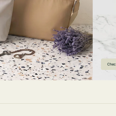
ストンバッグ
トール・ハッ
・グローブ
ュック
ガネ・サング
コバッグ・サ
ス・ルーペ
バッグ
ンカチ・ソッ
ス