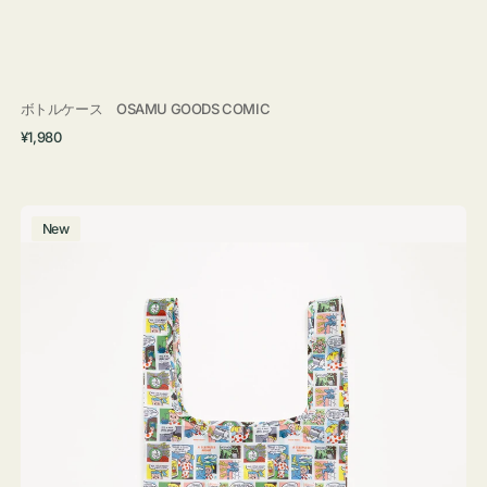
ボトルケース OSAMU GOODS COMIC
通
¥1,980
常
価
格
エ
New
コ
バ
ッ
グ
Ｓ
OSAMU
GOODS
COMIC