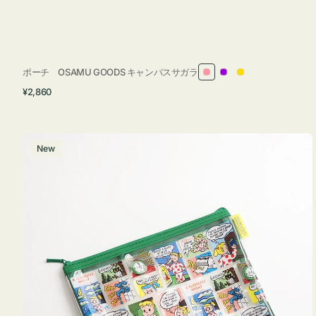
ポーチ OSAMU GOODS キャンバスサガラ
ピ
パ
イ
通
¥2,860
ン
ー
エ
常
ク
プ
ロ
価
ル
ー
格
ポ
New
ー
チ
フ
ラ
ッ
ト
OSAMU
GOODS
COMIC