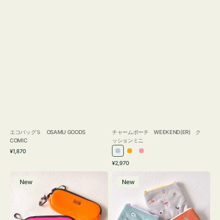
エコバッグＳ OSAMU GOODS
チャームポーチ WEEKEND(ER) ク
COMIC
ッションミニ
通
¥1,870
ラ
オ
ピ
常
通
¥2,970
イ
レ
ン
価
常
グ
ポ
格
ト
ン
ク
価
New
New
ラ
ー
ブ
ジ
格
ス
チ
ル
ケ
ミ
ー
ー
ニ