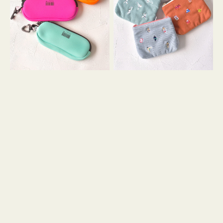
ス
ー
WEEKEND(ER)
ズ
ク
ア
ッ
イ
シ
コ
ョ
ン
ン
テ
ィ
ッ
シ
ュ
ケ
ー
ス
付
き