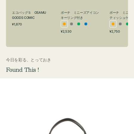
グ
ュ
付
ケ
エコバッグＳ OSAMU
ポーチ ミニーズアイコン
ポーチ ミニー
き
ー
GOODS COMIC
キーリング付き
ティッシュケー
通
ス
¥1,870
オ
グ
グ
ブ
オ
グ
グ
常
付
通
通
¥2,530
¥2,750
レ
レ
リ
ル
レ
レ
リ
価
常
常
き
格
ン
ー
ー
ー
ン
ー
ー
価
価
ジ
ン
ジ
ン
格
格
今日を彩る、とっておき
Found This !