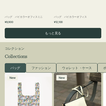
バッグ バイカラーオフィスミニ
バッグ バイカラーオフィス
通
通
¥9,900
¥12,100
常
常
価
価
もっと見る
格
格
コレクション
Collections
バッグ
ファッション
ウォレット ・ケース
ポ
エ
レ
New
New
コ
ザ
バ
ー
ッ
バ
グ
ッ
Ｓ
グ