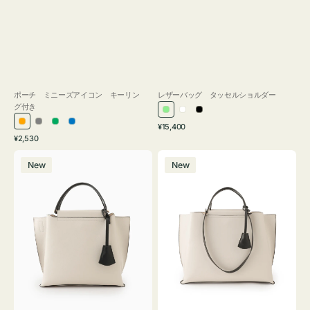
ポーチ ミニーズアイコン キーリン
レザーバッグ タッセルショルダー
グ付き
ラ
ホ
ブ
通
オ
グ
グ
ブ
¥15,400
イ
ワ
ラ
通
常
¥2,530
レ
レ
リ
ル
ト
イ
ッ
常
価
バ
バ
ン
ー
ー
ー
グ
ト
ク
価
格
New
New
ッ
ッ
ジ
ン
格
リ
グ
グ
ー
バ
バ
ン
イ
イ
カ
カ
ラ
ラ
ー
ー
オ
オ
フ
フ
ィ
ィ