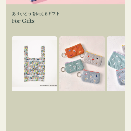
ありがとうを伝えるギフト
For Gifts
エ
ポ
ポ
コ
ー
ー
バ
チ
チ
ッ
ミ
ミ
グ
ニ
ニ
Ｓ
ー
ー
OSAMU
ズ
ズ
GOODS
ア
ア
COMIC
イ
イ
コ
コ
ン
ン
キ
テ
ー
ィ
リ
ッ
ン
シ