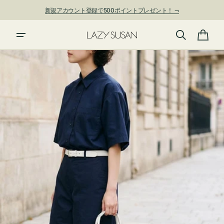
ン
新規アカウント登録で500ポイントプレゼント！ ⇁
ツ
に
夏季休業および発送停止について
進
カ
む
ー
ト