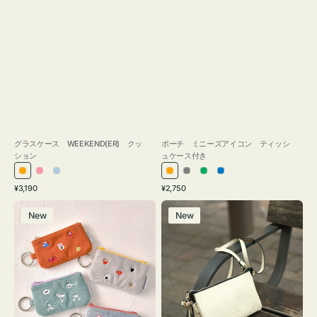
グラスケース WEEKEND(ER) クッ
ポーチ ミニーズアイコン ティッシ
ション
ュケース付き
オ
ピ
ラ
オ
グ
グ
ブ
通
通
¥3,190
¥2,750
レ
ン
イ
レ
レ
リ
ル
常
常
ポ
レ
ン
ク
ト
ン
ー
ー
ー
価
価
New
New
ー
ザ
ジ
ブ
ジ
ン
格
格
チ
ー
ル
ミ
バ
ー
ニ
ッ
ー
グ
ズ
タ
ア
ッ