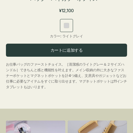
通
¥12,100
常
価
ラ
格
イ
カラー:
ライトグレイ
ト
グ
カートに追加する
レ
イ
お仕事バッグのファーストチョイス。［清潔感のライトグレー＆２サイズハ
ンドル］できちんと感と機能性を叶えます。メイン収納の外に大きなファス
ナーポケットとマグネットポケットを計4つ備え、文房具やガジェットなどお
仕事に必要なアイテムをすぐに取り出せます。マグネットポケットは11インチ
タブレットもはいります。