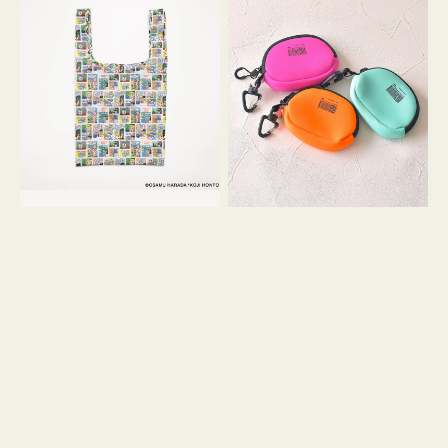
バ
ー
ッ
ム
グ
ポ
Ｓ
ー
OSAMU
チ
GOODS
WEEKEND(ER)
COMIC
ク
ッ
シ
ョ
ン
ミ
ニ