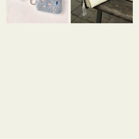
イ
セ
コ
ル
ン
シ
キ
ョ
ー
ル
リ
ダ
ン
ー
グ
付
き