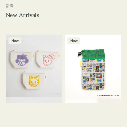
新着
New Arrivals
ポ
ボ
New
New
ー
ト
チ
ル
OSAMU
ケ
GOODS
ー
キ
ス
ャ
OSAMU
ン
GOODS
バ
COMIC
ス
サ
ガ
ラ