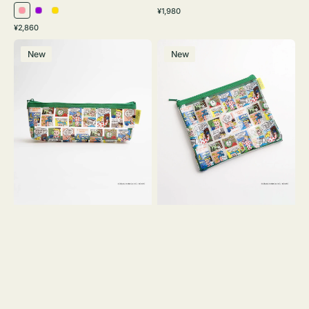
通
¥1,980
ピ
パ
イ
常
通
¥2,860
ン
ー
エ
価
常
ポ
ポ
格
ク
プ
ロ
価
New
New
ー
ー
ル
ー
格
チ
チ
ヨ
フ
コ
ラ
OSAMU
ッ
GOODS
ト
COMIC
OSAMU
GOODS
COMIC