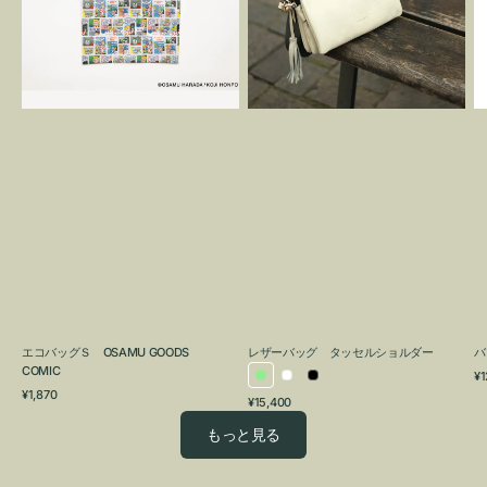
OSAMU
タ
GOODS
ッ
COMIC
セ
ル
シ
ョ
ル
ダ
ー
エコバッグＳ OSAMU GOODS
レザーバッグ タッセルショルダー
バ
COMIC
通
¥1
ラ
ホ
ブ
通
常
¥1,870
通
¥15,400
イ
ワ
ラ
常
価
常
価
格
ト
イ
ッ
もっと見る
価
格
グ
ト
ク
格
リ