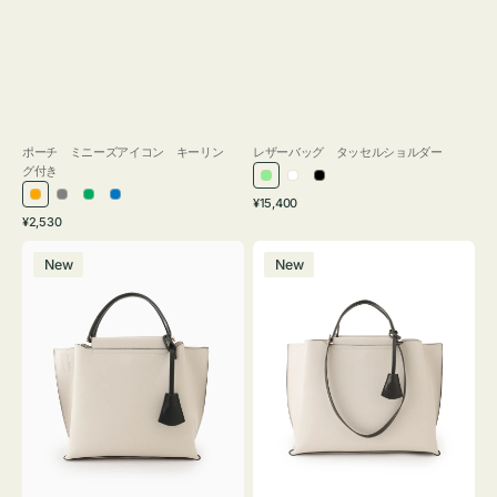
ポーチ ミニーズアイコン キーリン
レザーバッグ タッセルショルダー
グ付き
ラ
ホ
ブ
通
オ
グ
グ
ブ
¥15,400
イ
ワ
ラ
通
常
¥2,530
レ
レ
リ
ル
ト
イ
ッ
常
価
バ
バ
ン
ー
ー
ー
グ
ト
ク
価
格
New
New
ッ
ッ
ジ
ン
格
リ
グ
グ
ー
バ
バ
ン
イ
イ
カ
カ
ラ
ラ
ー
ー
オ
オ
フ
フ
ィ
ィ