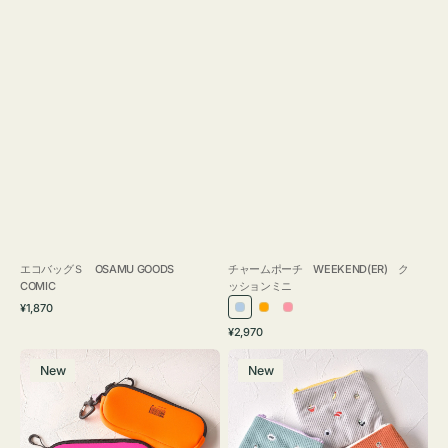
エコバッグＳ OSAMU GOODS
チャームポーチ WEEKEND(ER) ク
COMIC
ッションミニ
通
¥1,870
ラ
オ
ピ
常
通
¥2,970
イ
レ
ン
価
常
グ
ポ
格
ト
ン
ク
価
New
New
ラ
ー
ブ
ジ
格
ス
チ
ル
ケ
ミ
ー
ー
ニ