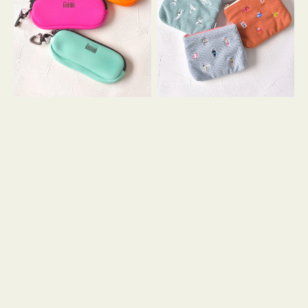
ス
ー
WEEKEND(ER)
ズ
ク
ア
ッ
イ
シ
コ
ョ
ン
ン
テ
ィ
ッ
シ
ュ
ケ
ー
ス
付
き