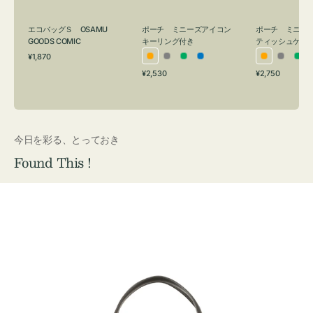
グ
ュ
付
ケ
エコバッグＳ OSAMU
ポーチ ミニーズアイコン
ポーチ ミニー
き
ー
GOODS COMIC
キーリング付き
ティッシュケー
通
ス
¥1,870
オ
グ
グ
ブ
オ
グ
グ
常
付
通
通
¥2,530
¥2,750
レ
レ
リ
ル
レ
レ
リ
価
常
常
き
格
ン
ー
ー
ー
ン
ー
ー
価
価
ジ
ン
ジ
ン
格
格
今日を彩る、とっておき
Found This !