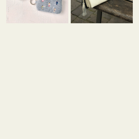
イ
セ
コ
ル
ン
シ
キ
ョ
ー
ル
リ
ダ
ン
ー
グ
付
き