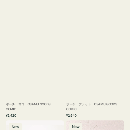
ポーチ ヨコ OSAMU GOODS
ポーチ フラット OSAMU GOODS
COMIC
COMIC
通
通
¥2,420
¥2,640
常
常
エ
チ
価
価
New
New
コ
ャ
格
格