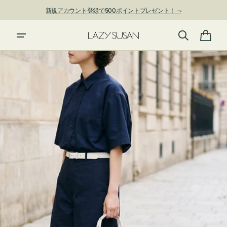
ン
新規アカウント登録で500ポイントプレゼント！ ⇁
ツ
に
夏季休業および発送停止について
進
カ
む
ー
ト