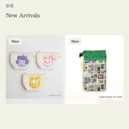
新着
New Arrivals
ポ
ボ
New
New
ー
ト
チ
ル
OSAMU
ケ
GOODS
ー
キ
ス
ャ
OSAMU
ン
GOODS
バ
COMIC
ス
サ
ガ
ラ