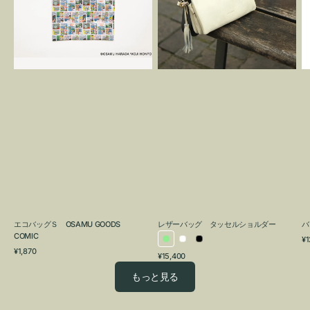
OSAMU
タ
GOODS
ッ
COMIC
セ
ル
シ
ョ
ル
ダ
ー
エコバッグＳ OSAMU GOODS
レザーバッグ タッセルショルダー
バ
COMIC
通
¥1
ラ
ホ
ブ
通
常
¥1,870
通
¥15,400
イ
ワ
ラ
常
価
常
価
格
ト
イ
ッ
もっと見る
価
格
グ
ト
ク
格
リ