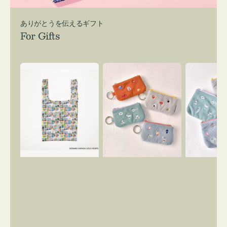
ありがとうを伝えるギフト
For Gifts
エ
ポ
ポ
コ
ー
ー
バ
チ
チ
ッ
ミ
ミ
グ
ニ
ニ
Ｓ
ー
ー
OSAMU
ズ
ズ
GOODS
ア
ア
COMIC
イ
イ
コ
コ
ン
ン
キ
テ
ー
ィ
リ
ッ
ン
シ