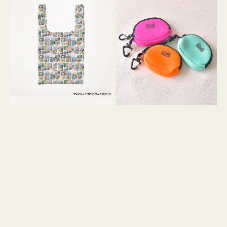
バ
ー
ッ
ム
グ
ポ
Ｓ
ー
OSAMU
チ
GOODS
WEEKEND(ER)
COMIC
ク
ッ
シ
ョ
ン
ミ
ニ