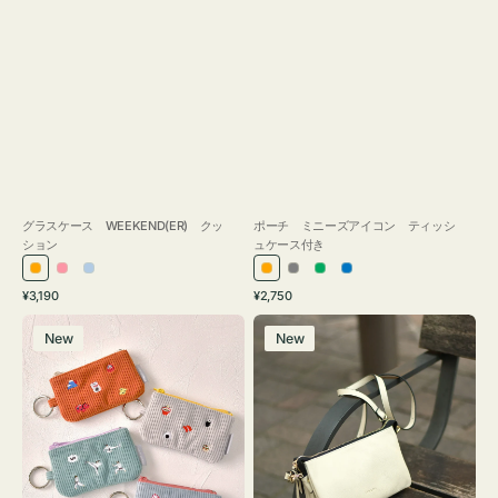
グラスケース WEEKEND(ER) クッ
ポーチ ミニーズアイコン ティッシ
ション
ュケース付き
オ
ピ
ラ
オ
グ
グ
ブ
通
通
¥3,190
¥2,750
レ
ン
イ
レ
レ
リ
ル
常
常
ポ
レ
ン
ク
ト
ン
ー
ー
ー
価
価
New
New
ー
ザ
ジ
ブ
ジ
ン
格
格
チ
ー
ル
ミ
バ
ー
ニ
ッ
ー
グ
ズ
タ
ア
ッ