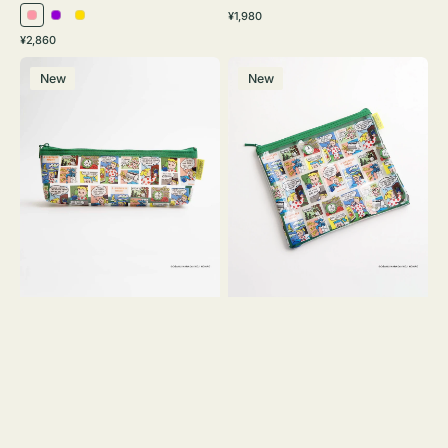
通
¥1,980
ピ
パ
イ
常
通
¥2,860
ン
ー
エ
価
常
ポ
ポ
格
ク
プ
ロ
価
New
New
ー
ー
ル
ー
格
チ
チ
ヨ
フ
コ
ラ
OSAMU
ッ
GOODS
ト
COMIC
OSAMU
GOODS
COMIC