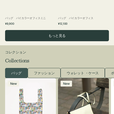
バッグ バイカラーオフィスミニ
バッグ バイカラーオフィス
通
通
¥9,900
¥12,100
常
常
価
価
もっと見る
格
格
コレクション
Collections
バッグ
ファッション
ウォレット ・ケース
ポ
エ
レ
New
New
コ
ザ
バ
ー
ッ
バ
グ
ッ
Ｓ
グ