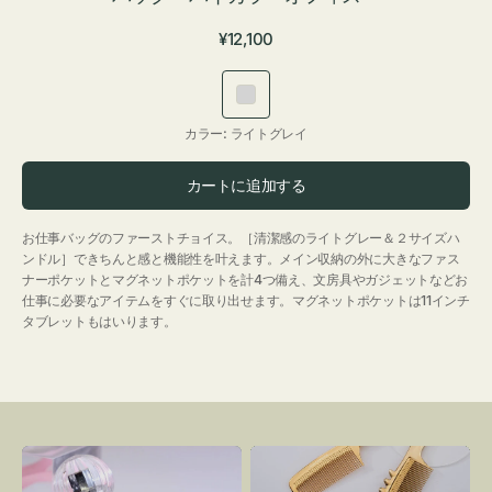
通
¥12,100
常
価
ラ
格
イ
カラー:
ライトグレイ
ト
グ
カートに追加する
レ
イ
お仕事バッグのファーストチョイス。［清潔感のライトグレー＆２サイズハ
ンドル］できちんと感と機能性を叶えます。メイン収納の外に大きなファス
ナーポケットとマグネットポケットを計4つ備え、文房具やガジェットなどお
仕事に必要なアイテムをすぐに取り出せます。マグネットポケットは11インチ
タブレットもはいります。