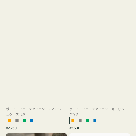
ス
付
き
ポーチ ミニーズアイコン ティッシ
ポーチ ミニーズアイコン キーリン
ュケース付き
グ付き
オ
グ
グ
ブ
オ
グ
グ
ブ
通
通
¥2,750
¥2,530
レ
レ
リ
ル
レ
レ
リ
ル
常
常