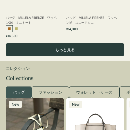
バッグ MILLELA FIRENZE ワッペ
バッグ MILLELA FIRENZE ワッペ
ン34 ミニトート
ンM スエードミニ
通
¥14,300
ブ
カ
常
通
¥14,300
ロ
ー
価
常
格
ン
キ
価
もっと見る
ズ
格
コレクション
Collections
バッグ
ファッション
ウォレット ・ケース
ポ
レ
バ
New
New
ザ
ッ
ー
グ
バ
バ
ッ
イ