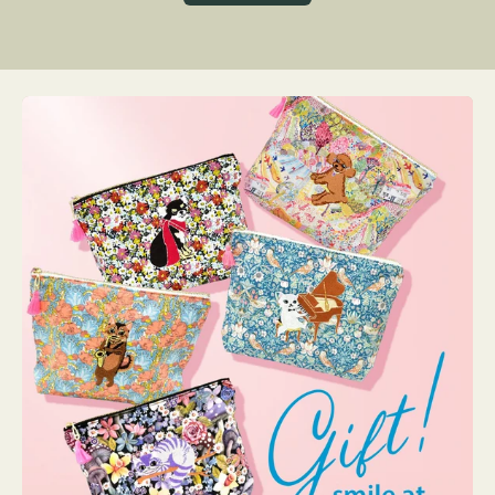
グ
ト
ク
格
リ
ー
ン