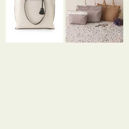
イ
イ
ン
カ
ロ
ラ
ン
ー
フ
オ
ナ
フ
２
ィ
コ
ス
セ
ッ
ト