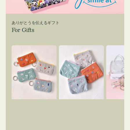
ありがとうを伝えるギフト
For Gifts
ポ
ポ
バ
ー
ー
ッ
チ
チ
グ
ミ
ミ
イ
ニ
ニ
ン
ー
ー
バ
ズ
ズ
ッ
ア
ア
グ
イ
イ
ス
コ
コ
マ
ン
ン
イ
キ
テ
リ
ー
ィ
ー