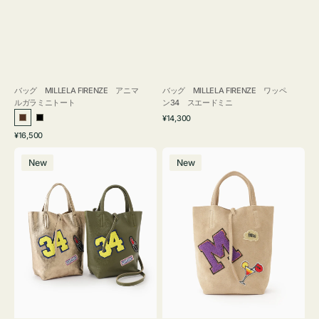
バッグ MILLELA FIRENZE アニマ
バッグ MILLELA FIRENZE ワッペ
ルガラミニトート
ン34 スエードミニ
通
¥14,300
ブ
ブ
常
通
¥16,500
ラ
ラ
価
常
バ
バ
格
ウ
ッ
価
New
New
ッ
ッ
ン
ク
格
グ
グ
MILLELA
MILLELA
FIRENZE
FIRENZE
ワ
ワ
ッ
ッ
ペ
ペ
ン
ン
34
M
ミ
ス