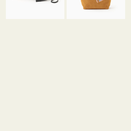
ル
ン
ガ
34
ラ
ス
ミ
エ
ニ
ー
ト
ド
ー
ミ
ト
ニ