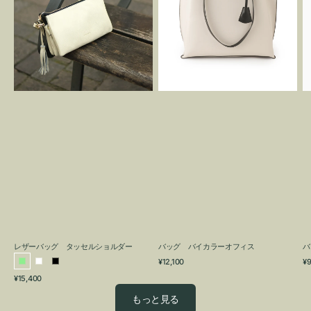
グ
カ
タ
ラ
ッ
ー
セ
オ
ル
フ
シ
ィ
ョ
ス
ル
ダ
ー
レザーバッグ タッセルショルダー
バッグ バイカラーオフィス
バ
通
通
¥12,100
¥9
ラ
ホ
ブ
常
常
通
¥15,400
イ
ワ
ラ
価
価
常
格
格
ト
イ
ッ
もっと見る
価