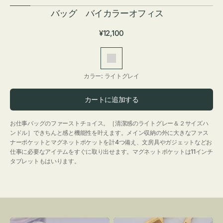
バッグ バイカラーオフィス
通
¥12,100
常
価
ラ
格
イ
カラー:
ライトグレイ
ト
グ
カートに追加する
レ
イ
お仕事バッグのファーストチョイス。［清潔感のライトグレー＆２サイズハ
ンドル］できちんと感と機能性を叶えます。メイン収納の外に大きなファス
ナーポケットとマグネットポケットを計4つ備え、文房具やガジェットなどお
仕事に必要なアイテムをすぐに取り出せます。マグネットポケットは11インチ
タブレットもはいります。