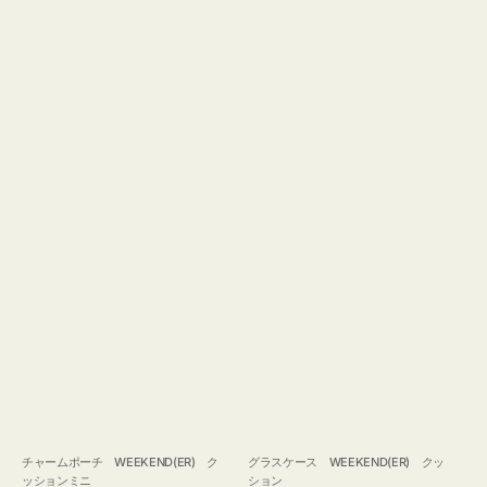
チャームポーチ WEEKEND(ER) ク
グラスケース WEEKEND(ER) クッ
ッションミニ
ション