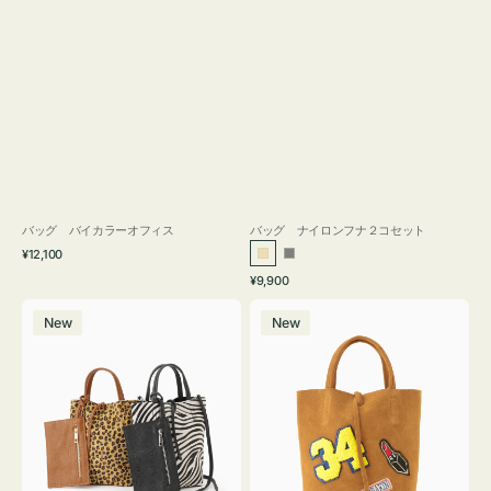
バッグ バイカラーオフィス
バッグ ナイロンフナ２コセット
通
¥12,100
ベ
グ
常
通
¥9,900
ー
レ
価
常
バ
バ
格
ジ
ー
価
New
New
ッ
ッ
ュ
格
グ
グ
MILLELA
MILLELA
FIRENZE
FIRENZE
ア
ワ
ニ
ッ
マ
ペ