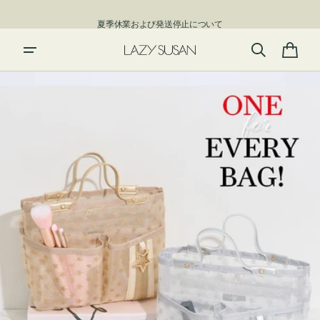
ン
夏季休業および発送停止について
ツ
に
進
カ
む
ー
ト