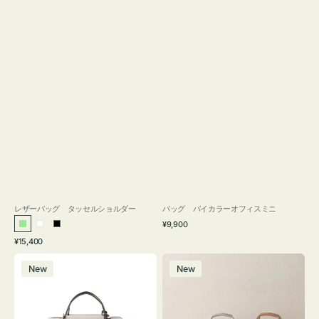
レザーバッグ タッセルショルダー
バッグ バイカラーオフィスミニ
通
¥9,900
ラ
ホ
ブ
常
通
¥15,400
イ
ワ
ラ
価
常
バ
バ
格
ト
イ
ッ
価
New
New
ッ
ッ
グ
ト
ク
格
グ
グ
リ
バ
ナ
ー