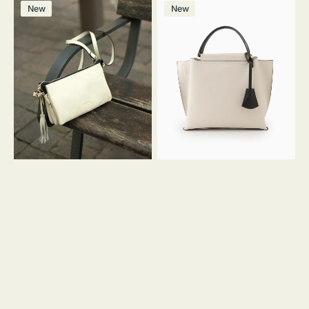
レ
バ
ン
ー
ー
ー
ン
ー
ー
ー
価
価
New
New
ザ
ッ
ジ
ン
ジ
ン
格
格
ー
グ
バ
バ
ッ
イ
グ
カ
タ
ラ
ッ
ー
セ
オ
ル
フ
シ
ィ
ョ
ス
ル
ミ
ダ
ニ
ー