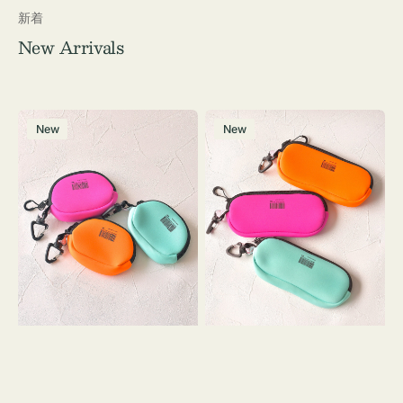
新着
New Arrivals
チ
グ
New
New
ャ
ラ
ー
ス
ム
ケ
ポ
ー
ー
ス
チ
WEEKEND(ER)
WEEKEND(ER)
ク
ク
ッ
ッ
シ
シ
ョ
ョ
ン
ン
ミ
ニ