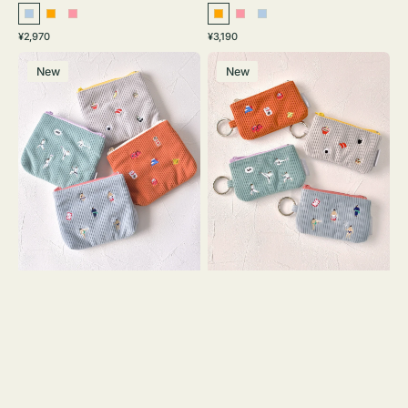
ラ
オ
ピ
オ
ピ
ラ
通
通
¥2,970
¥3,190
イ
レ
ン
レ
ン
イ
常
常
ポ
ポ
ト
ン
ク
ン
ク
ト
価
価
New
New
ー
ー
ブ
ジ
ジ
ブ
格
格
チ
チ
ル
ル
ミ
ミ
ー
ー
ニ
ニ
ー
ー
ズ
ズ
ア
ア
イ
イ
コ
コ
ン
ン
テ
キ
ィ
ー
ッ
リ
シ
ン
ュ
グ
ケ
付
ー
き