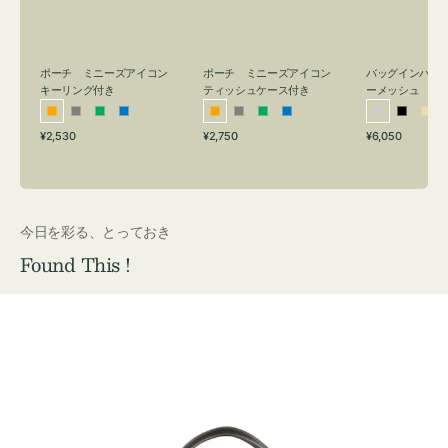
リ
ッ
メ
ン
シ
ッ
グ
ュ
シ
付
ケ
ュ
バッグインバッ
ポーチ ミニーズアイコン
ポーチ ミニーズアイコン
ーメッシュ
き
ー
キーリング付き
ティッシュケース付き
ス
シ
ブ
ベ
オ
グ
グ
ブ
オ
グ
グ
ブ
付
通
通
通
¥6,050
¥2,530
¥2,750
ル
ラ
ー
レ
レ
リ
ル
レ
レ
リ
ル
常
常
常
き
バ
ッ
ジ
ン
ー
ー
ー
ン
ー
ー
ー
価
価
価
ー
ク
ュ
ジ
ン
ジ
ン
格
格
格
今日を彩る、とっておき
Found This !