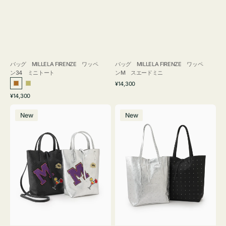
バッグ MILLELA FIRENZE ワッペ
バッグ MILLELA FIRENZE ワッペ
ン34 ミニトート
ンM スエードミニ
通
¥14,300
ブ
カ
常
通
¥14,300
ロ
ー
価
常
バ
バ
格
ン
キ
価
New
New
ッ
ッ
ズ
格
グ
グ
MILLELA
MILLELA
FIRENZE
FIRENZE
ワ
ス
ッ
タ
ペ
ッ
ン
ズ
M
ト
ミ
ー