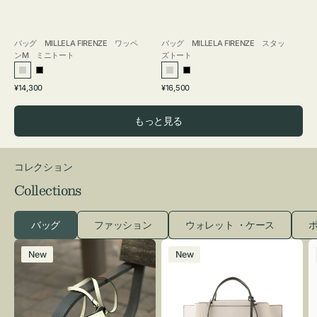
バッグ MILLELA FIRENZE ワッペ
バッグ MILLELA FIRENZE スタッ
ンM ミニトート
ズトート
シ
ブ
シ
ブ
通
通
¥14,300
¥16,500
ル
ラ
ル
ラ
常
常
バ
ッ
バ
ッ
価
価
もっと見る
ー
ク
ー
ク
格
格
コレクション
Collections
バッグ
ファッション
ウォレット ・ケース
ポ
レ
バ
New
New
ザ
ッ
ー
グ
バ
バ
ッ
イ