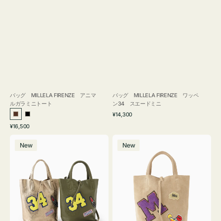
バッグ MILLELA FIRENZE アニマ
バッグ MILLELA FIRENZE ワッペ
ルガラミニトート
ン34 スエードミニ
通
¥14,300
ブ
ブ
常
通
¥16,500
ラ
ラ
価
常
バ
バ
格
ウ
ッ
価
New
New
ッ
ッ
ン
ク
格
グ
グ
MILLELA
MILLELA
FIRENZE
FIRENZE
ワ
ワ
ッ
ッ
ペ
ペ