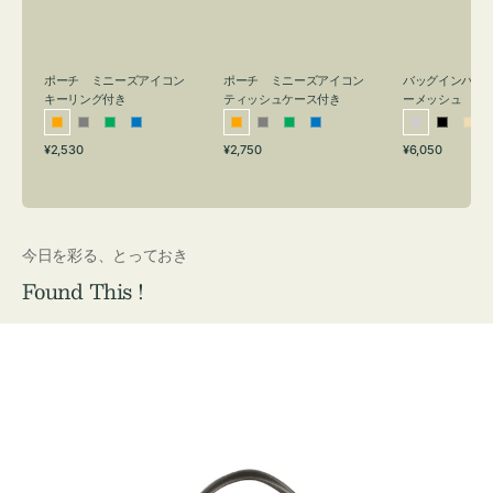
リ
ッ
メ
ン
シ
ッ
グ
ュ
シ
付
ケ
ュ
バッグインバッ
ポーチ ミニーズアイコン
ポーチ ミニーズアイコン
ーメッシュ
き
ー
キーリング付き
ティッシュケース付き
ス
シ
ブ
ベ
オ
グ
グ
ブ
オ
グ
グ
ブ
付
通
通
通
¥6,050
¥2,530
¥2,750
ル
ラ
ー
レ
レ
リ
ル
レ
レ
リ
ル
常
常
常
き
バ
ッ
ジ
ン
ー
ー
ー
ン
ー
ー
ー
価
価
価
ー
ク
ュ
ジ
ン
ジ
ン
格
格
格
今日を彩る、とっておき
Found This !