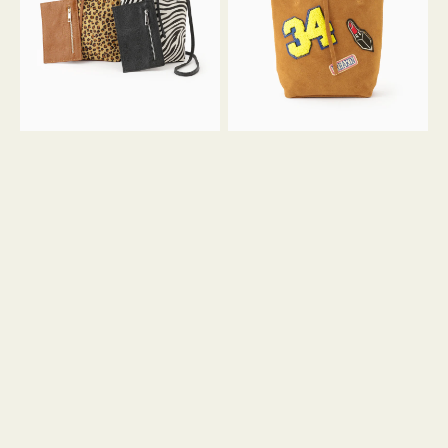
ア
ワ
ニ
ッ
マ
ペ
ル
ン
ガ
34
ラ
ス
ミ
エ
ニ
ー
ト
ド
ー
ミ
ト
ニ