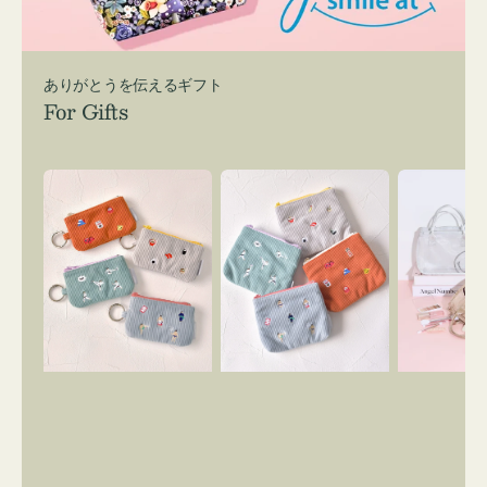
ありがとうを伝えるギフト
For Gifts
ポ
ポ
バ
ー
ー
ッ
チ
チ
グ
ミ
ミ
イ
ニ
ニ
ン
ー
ー
バ
ズ
ズ
ッ
ア
ア
グ
イ
イ
ス
コ
コ
マ
ン
ン
イ
キ
テ
リ
ー
ィ
ー