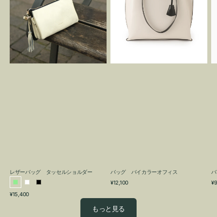
グ
カ
タ
ラ
ッ
ー
セ
オ
ル
フ
シ
ィ
ョ
ス
ル
ダ
ー
レザーバッグ タッセルショルダー
バッグ バイカラーオフィス
バ
通
通
¥12,100
¥9
ラ
ホ
ブ
常
常
通
¥15,400
イ
ワ
ラ
価
価
常
格
格
ト
イ
ッ
もっと見る
価