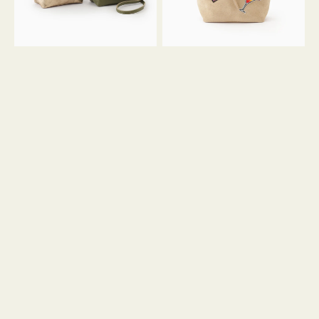
ン
ン
34
M
ミ
ス
ニ
エ
ト
ー
ー
ド
ト
ミ
ニ