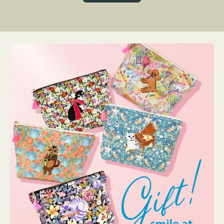
グ
ト
ク
格
リ
ー
ン