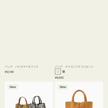
バッグ バイカラーオフィス
バッグ ナイロンフナ２コセット
通
¥12,100
ベ
グ
常
通
¥9,900
ー
レ
価
常
バ
バ
格
ジ
ー
価
New
New
ッ
ッ
ュ
格
グ
グ
MILLELA
MILLELA
FIRENZE
FIRENZE