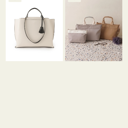
ッ
ッ
グ
ト
ク
格
グ
グ
リ
バ
ナ
ー
イ
イ
ン
カ
ロ
ラ
ン
ー
フ
オ
ナ
フ
２
ィ
コ
ス
セ
ッ
ト