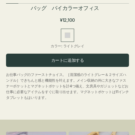
バッグ バイカラーオフィス
通
¥12,100
常
価
ラ
格
イ
カラー:
ライトグレイ
ト
グ
カートに追加する
レ
イ
お仕事バッグのファーストチョイス。［清潔感のライトグレー＆２サイズハ
ンドル］できちんと感と機能性を叶えます。メイン収納の外に大きなファス
ナーポケットとマグネットポケットを計4つ備え、文房具やガジェットなどお
仕事に必要なアイテムをすぐに取り出せます。マグネットポケットは11インチ
タブレットもはいります。