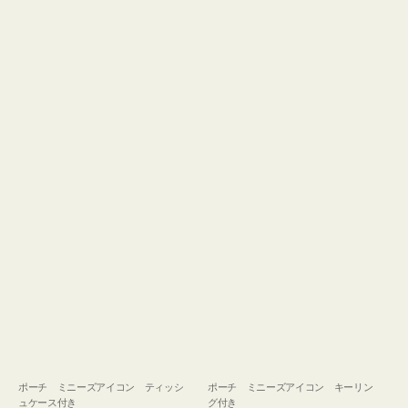
ュ
グ
ケ
付
ー
き
ス
付
き
ポーチ ミニーズアイコン ティッシ
ポーチ ミニーズアイコン キーリン
ュケース付き
グ付き