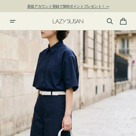
ン
新規アカウント登録で500ポイントプレゼント！ ⇁
ツ
に
進
カ
む
ー
ト