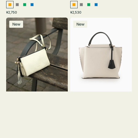
オ
グ
グ
ブ
オ
グ
グ
ブ
通
通
¥2,750
¥2,530
レ
レ
リ
ル
レ
レ
リ
ル
常
常
レ
バ
ン
ー
ー
ー
ン
ー
ー
ー
価
価
New
New
ザ
ッ
ジ
ン
ジ
ン
格
格
ー
グ
バ
バ
ッ
イ
グ
カ
タ
ラ
ッ
ー
セ
オ
ル
フ
シ
ィ
ョ
ス
ル
ミ
ダ
ニ
ー