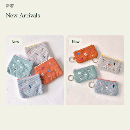
新着
New Arrivals
ポ
ポ
New
New
ー
ー
チ
チ
ミ
ミ
ニ
ニ
ー
ー
ズ
ズ
ア
ア
イ
イ
コ
コ
ン
ン
テ
キ
ィ
ー
ッ
リ
シ
ン