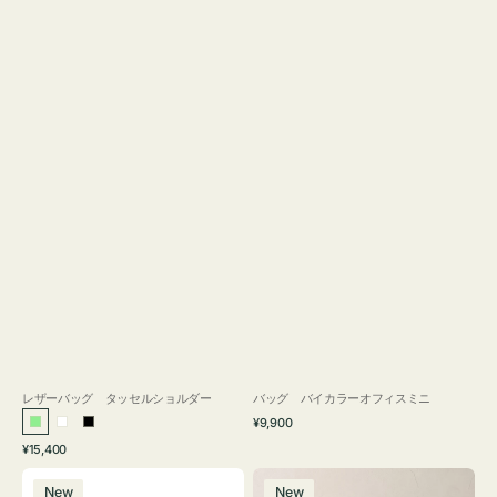
レザーバッグ タッセルショルダー
バッグ バイカラーオフィスミニ
通
¥9,900
ラ
ホ
ブ
常
通
¥15,400
イ
ワ
ラ
価
常
バ
バ
格
ト
イ
ッ
価
New
New