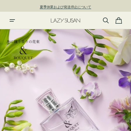
ン
夏季休業および発送停止について
ツ
に
進
カ
む
ー
ト