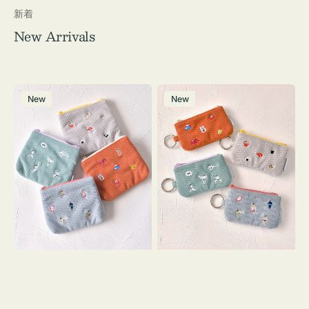
新着
New Arrivals
ポ
ポ
New
New
ー
ー
チ
チ
ミ
ミ
ニ
ニ
ー
ー
ズ
ズ
ア
ア
イ
イ
コ
コ
ン
ン
テ
キ
ィ
ー
ッ
リ
シ
ン