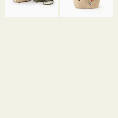
ン
ン
34
M
ミ
ス
ニ
エ
ト
ー
ー
ド
ト
ミ
ニ