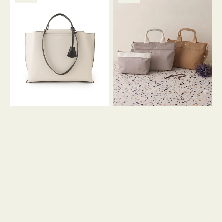
ッ
ッ
グ
ト
ク
格
グ
グ
リ
バ
ナ
ー
イ
イ
ン
カ
ロ
ラ
ン
ー
フ
オ
ナ
フ
２
ィ
コ
ス
セ
ッ
ト