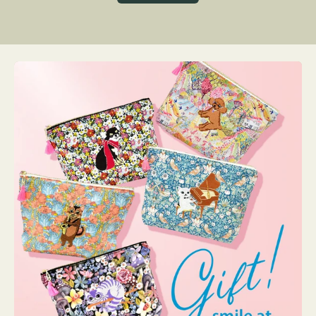
グ
ト
ク
格
リ
ー
ン