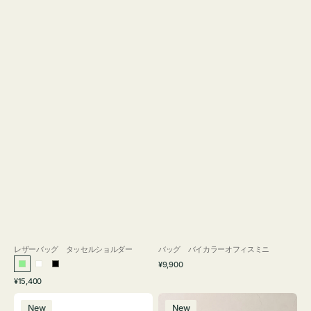
レザーバッグ タッセルショルダー
バッグ バイカラーオフィスミニ
通
¥9,900
ラ
ホ
ブ
常
通
¥15,400
イ
ワ
ラ
価
常
バ
バ
格
ト
イ
ッ
価
New
New