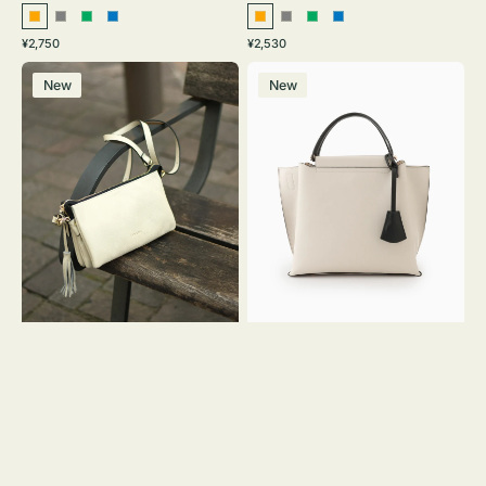
オ
グ
グ
ブ
オ
グ
グ
ブ
通
通
¥2,750
¥2,530
レ
レ
リ
ル
レ
レ
リ
ル
常
常
レ
バ
ン
ー
ー
ー
ン
ー
ー
ー
価
価
New
New
ザ
ッ
ジ
ン
ジ
ン
格
格
ー
グ
バ
バ
ッ
イ
グ
カ
タ
ラ
ッ
ー
セ
オ
ル
フ
シ
ィ
ョ
ス
ル
ミ
ダ
ニ
ー