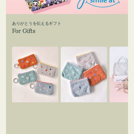
ありがとうを伝えるギフト
For Gifts
ポ
ポ
バ
ー
ー
ッ
チ
チ
グ
ミ
ミ
イ
ニ
ニ
ン
ー
ー
バ
ズ
ズ
ッ
ア
ア
グ
イ
イ
ス
コ
コ
マ
ン
ン
イ
キ
テ
リ
ー
ィ
ー