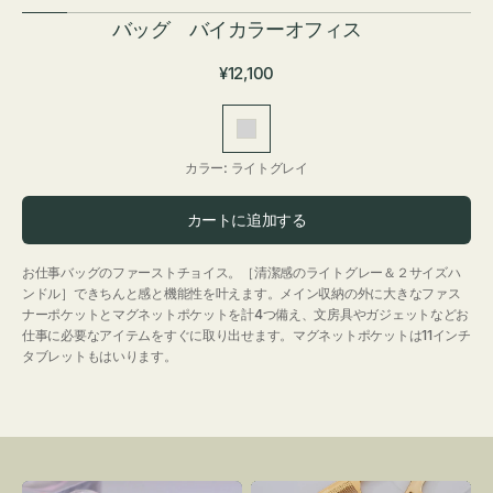
バッグ バイカラーオフィス
通
¥12,100
常
価
ラ
格
イ
カラー:
ライトグレイ
ト
グ
カートに追加する
レ
イ
お仕事バッグのファーストチョイス。［清潔感のライトグレー＆２サイズハ
ンドル］できちんと感と機能性を叶えます。メイン収納の外に大きなファス
ナーポケットとマグネットポケットを計4つ備え、文房具やガジェットなどお
仕事に必要なアイテムをすぐに取り出せます。マグネットポケットは11インチ
タブレットもはいります。