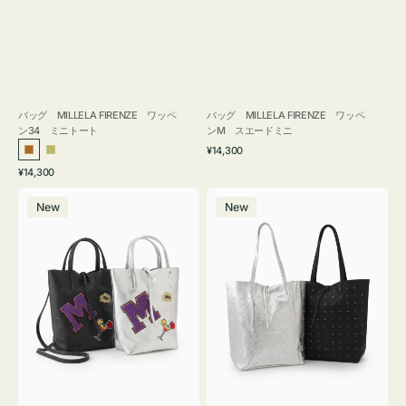
バッグ MILLELA FIRENZE ワッペ
バッグ MILLELA FIRENZE ワッペ
ン34 ミニトート
ンM スエードミニ
通
¥14,300
ブ
カ
常
通
¥14,300
ロ
ー
価
常
バ
バ
格
ン
キ
価
New
New
ッ
ッ
ズ
格
グ
グ
MILLELA
MILLELA
FIRENZE
FIRENZE
ワ
ス
ッ
タ
ペ
ッ
ン
ズ
M
ト
ミ
ー