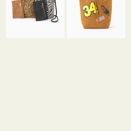
ア
ワ
ニ
ッ
マ
ペ
ル
ン
ガ
34
ラ
ス
ミ
エ
ニ
ー
ト
ド
ー
ミ
ト
ニ