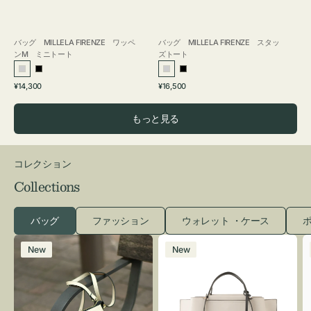
バッグ MILLELA FIRENZE ワッペ
バッグ MILLELA FIRENZE スタッ
ンM ミニトート
ズトート
シ
ブ
シ
ブ
通
通
¥14,300
¥16,500
ル
ラ
ル
ラ
常
常
バ
ッ
バ
ッ
価
価
もっと見る
ー
ク
ー
ク
格
格
コレクション
Collections
バッグ
ファッション
ウォレット ・ケース
ポ
レ
バ
New
New
ザ
ッ
ー
グ
バ
バ
ッ
イ