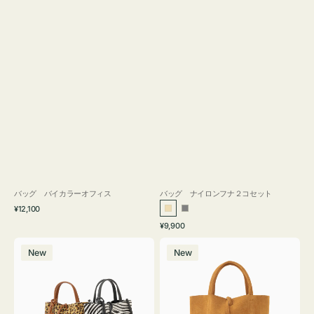
バッグ バイカラーオフィス
バッグ ナイロンフナ２コセット
通
¥12,100
ベ
グ
常
通
¥9,900
ー
レ
価
常
バ
バ
格
ジ
ー
価
New
New
ッ
ッ
ュ
格
グ
グ
MILLELA
MILLELA
FIRENZE
FIRENZE