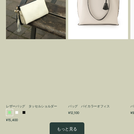
グ
カ
タ
ラ
ッ
ー
セ
オ
ル
フ
シ
ィ
ョ
ス
ル
ダ
ー
レザーバッグ タッセルショルダー
バッグ バイカラーオフィス
バ
通
通
¥12,100
¥9
ラ
ホ
ブ
常
常
通
¥15,400
イ
ワ
ラ
価
価
常
格
格
ト
イ
ッ
もっと見る
価