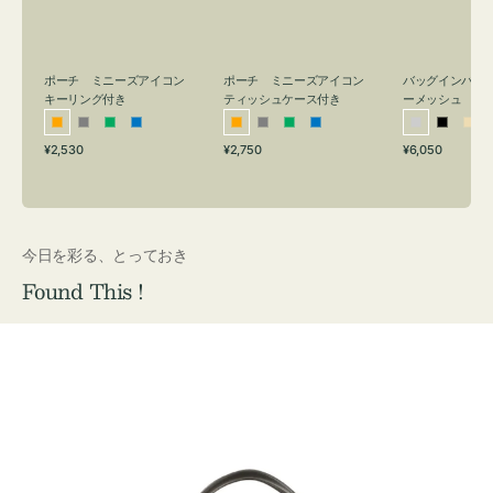
リ
ッ
メ
ン
シ
ッ
グ
ュ
シ
付
ケ
ュ
バッグインバッ
ポーチ ミニーズアイコン
ポーチ ミニーズアイコン
ーメッシュ
き
ー
キーリング付き
ティッシュケース付き
ス
シ
ブ
ベ
オ
グ
グ
ブ
オ
グ
グ
ブ
付
通
通
通
¥6,050
¥2,530
¥2,750
ル
ラ
ー
レ
レ
リ
ル
レ
レ
リ
ル
常
常
常
き
バ
ッ
ジ
ン
ー
ー
ー
ン
ー
ー
ー
価
価
価
ー
ク
ュ
ジ
ン
ジ
ン
格
格
格
今日を彩る、とっておき
Found This !