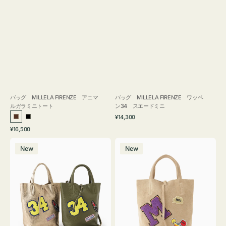
バッグ MILLELA FIRENZE アニマ
バッグ MILLELA FIRENZE ワッペ
ルガラミニトート
ン34 スエードミニ
通
¥14,300
ブ
ブ
常
通
¥16,500
ラ
ラ
価
常
バ
バ
格
ウ
ッ
価
New
New
ッ
ッ
ン
ク
格
グ
グ
MILLELA
MILLELA
FIRENZE
FIRENZE
ワ
ワ
ッ
ッ
ペ
ペ