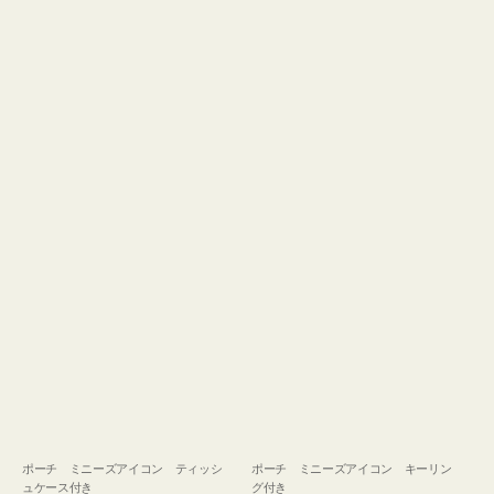
ュ
グ
ケ
付
ー
き
ス
付
き
ポーチ ミニーズアイコン ティッシ
ポーチ ミニーズアイコン キーリン
ュケース付き
グ付き