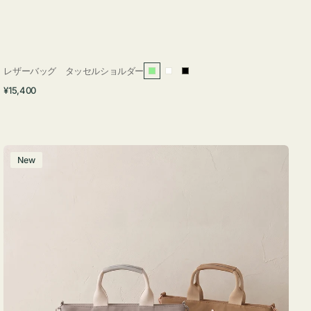
レザーバッグ タッセルショルダー
ラ
ホ
ブ
通
¥15,400
イ
ワ
ラ
常
ト
イ
ッ
価
グ
ト
ク
格
リ
バ
New
ー
ッ
ン
グ
ナ
イ
ロ
ン
フ
ナ
２