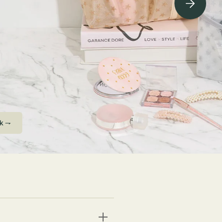
ving Soon⇁