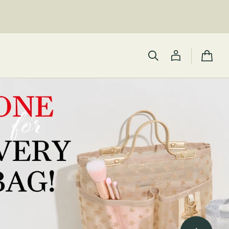
カ
ー
ト