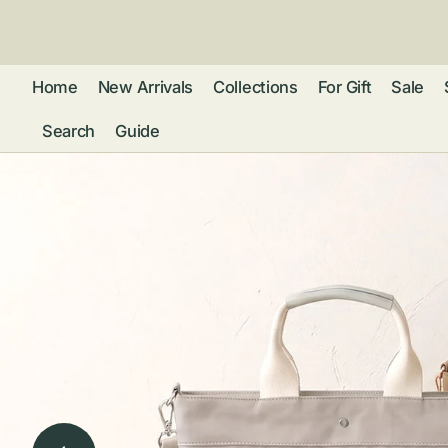
ン
ツ
に
進
Home
New Arrivals
Collections
For Gift
Sale
む
Search
Guide
フレグランス
アクセサリー
ネ
リストウォッチ
ピ
カ
バッグ
ト
リ
ファッション
シ
バ
ブ
グ
ム
ウォレット・革
バ
ー
小物
ス
ブ
ポ
ウ
ポーチ ・ メガ
ネケース・マル
ハ
扇