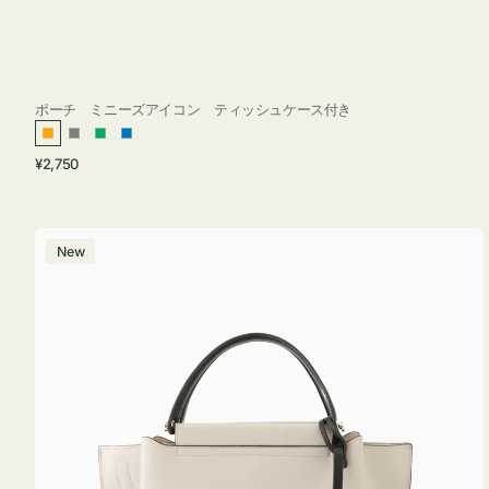
ポーチ ミニーズアイコン ティッシュケース付き
オ
グ
グ
ブ
通
¥2,750
レ
レ
リ
ル
常
ン
ー
ー
ー
価
ジ
ン
格
バ
New
ッ
グ
バ
イ
カ
ラ
ー
オ
フ