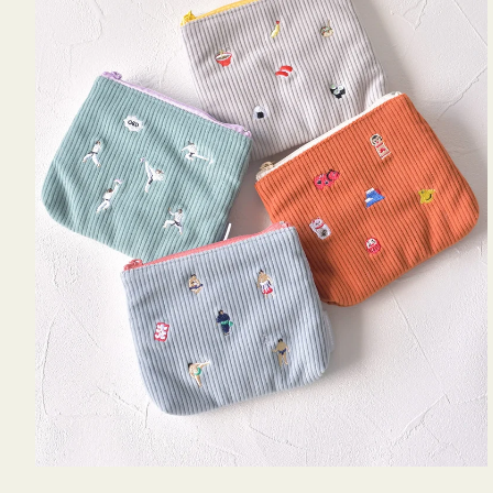
ミ
ニ
ー
ズ
ア
イ
コ
ン
テ
ィ
ッ
シ
ュ
ケ
ー
ス
付
き