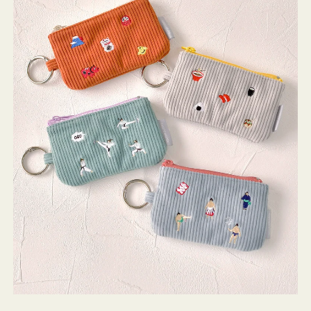
ミ
ニ
ー
ズ
ア
イ
コ
ン
キ
ー
リ
ン
グ
付
き