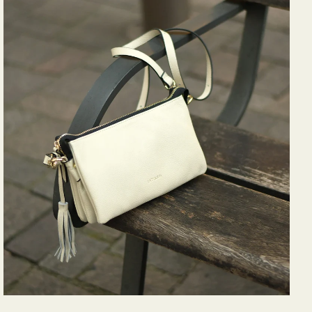
バ
ッ
グ
タ
ッ
セ
ル
シ
ョ
ル
ダ
ー