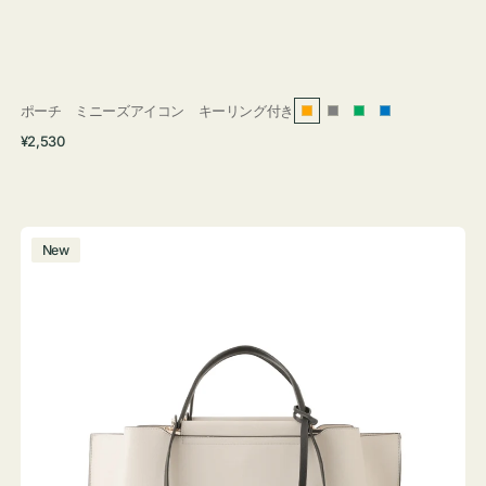
ポーチ ミニーズアイコン キーリング付き
オ
グ
グ
ブ
通
¥2,530
レ
レ
リ
ル
常
ン
ー
ー
ー
価
ジ
ン
格
バ
New
ッ
グ
バ
イ
カ
ラ
ー
オ
フ