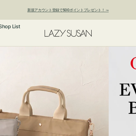
新規アカウント登録で500ポイントプレゼント！ ⇁
Shop List
ックレス
アス・イヤー
フ
ートバッグ
ング
ョルダーバッ
ッグチャー
レスレット・
・キーホルダ
ングル
マートフォン
ローチ
シェット
エア
ンドバッグ
子・ファン