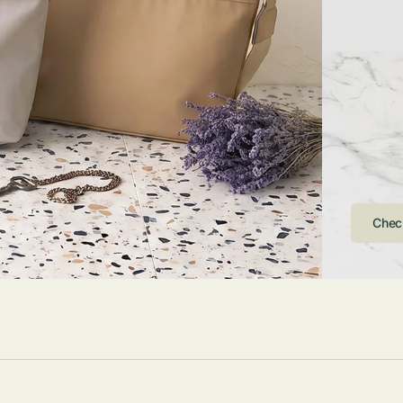
ストンバッグ
トール・ハッ
・グローブ
ュック
ガネ・サング
コバッグ・サ
ス・ルーペ
バッグ
ンカチ・ソッ
ス
Arri