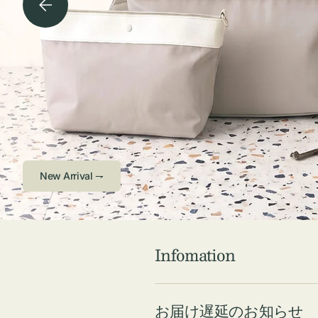
チケース他
ボ
ス
コスメ
ト
リ
ジュエリーボッ
メ
エ
クス ・ケース
ラ
ブ
インテリア
傘
ハ
ク
Check ⇁
Infomation
お届け遅延のお知らせ