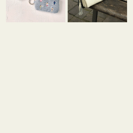
イ
セ
コ
ル
ン
シ
キ
ョ
ー
ル
リ
ダ
ン
ー
グ
付
き