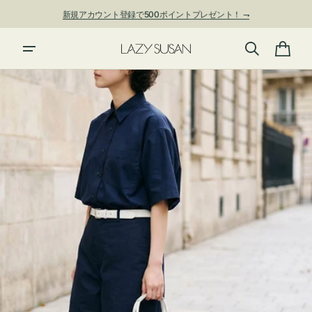
ン
新規アカウント登録で500ポイントプレゼント！ ⇁
ツ
に
進
カ
む
ー
ト