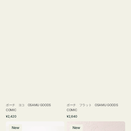
ポーチ ヨコ OSAMU GOODS
ポーチ フラット OSAMU GOODS
COMIC
COMIC
通
通
¥2,420
¥2,640
常
常
エ
チ
価
価
New
New
コ
ャ
格
格