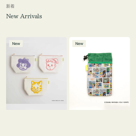
新着
New Arrivals
ポ
ボ
New
New
ー
ト
チ
ル
OSAMU
ケ
GOODS
ー
キ
ス
ャ
OSAMU
ン
GOODS
バ
COMIC
ス
サ
ガ
ラ