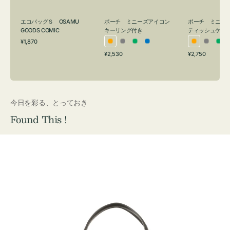
グ
ュ
付
ケ
エコバッグＳ OSAMU
ポーチ ミニーズアイコン
ポーチ ミニー
き
ー
GOODS COMIC
キーリング付き
ティッシュケー
通
ス
¥1,870
オ
グ
グ
ブ
オ
グ
グ
常
付
通
通
¥2,530
¥2,750
レ
レ
リ
ル
レ
レ
リ
価
常
常
き
格
ン
ー
ー
ー
ン
ー
ー
価
価
ジ
ン
ジ
ン
格
格
今日を彩る、とっておき
Found This !