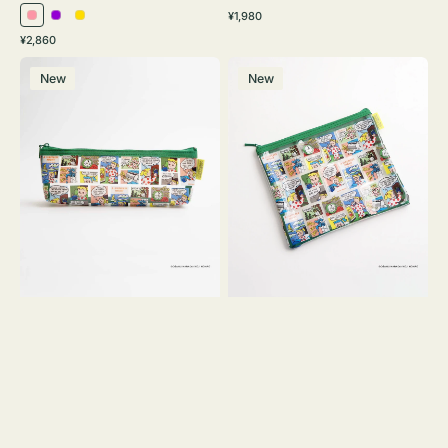
通
¥1,980
ピ
パ
イ
常
通
¥2,860
ン
ー
エ
価
常
ポ
ポ
格
ク
プ
ロ
価
New
New
ー
ー
ル
ー
格
チ
チ
ヨ
フ
コ
ラ
OSAMU
ッ
GOODS
ト
COMIC
OSAMU
GOODS
COMIC