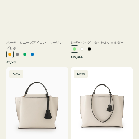
ポーチ ミニーズアイコン キーリン
レザーバッグ タッセルショルダー
グ付き
ラ
ホ
ブ
通
オ
グ
グ
ブ
¥15,400
イ
ワ
ラ
通
常
¥2,530
レ
レ
リ
ル
ト
イ
ッ
常
価
バ
バ
ン
ー
ー
ー
グ
ト
ク
価
格
New
New
ッ
ッ
ジ
ン
格
リ
グ
グ
ー
バ
バ
ン
イ
イ
カ
カ
ラ
ラ
ー
ー
オ
オ
フ
フ
ィ
ィ