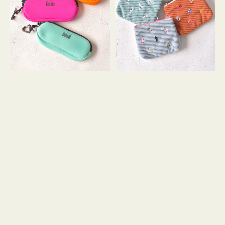
ス
ー
WEEKEND(ER)
ズ
ク
ア
ッ
イ
シ
コ
ョ
ン
ン
テ
ィ
ッ
シ
ュ
ケ
ー
ス
付
き