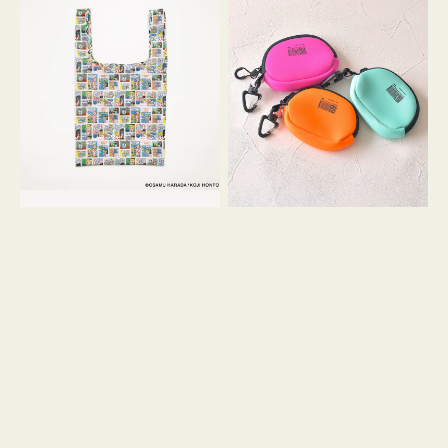
バ
ー
ッ
ム
グ
ポ
Ｓ
ー
OSAMU
チ
GOODS
WEEKEND(ER)
COMIC
ク
ッ
シ
ョ
ン
ミ
ニ