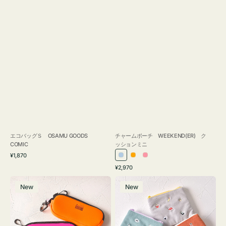
エコバッグＳ OSAMU GOODS
チャームポーチ WEEKEND(ER) ク
COMIC
ッションミニ
通
¥1,870
ラ
オ
ピ
常
通
¥2,970
イ
レ
ン
価
常
グ
ポ
格
ト
ン
ク
価
New
New
ラ
ー
ブ
ジ
格
ス
チ
ル
ケ
ミ
ー
ー
ニ