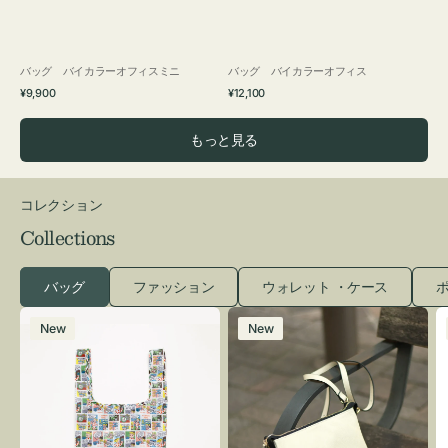
バッグ バイカラーオフィスミニ
バッグ バイカラーオフィス
通
通
¥9,900
¥12,100
常
常
価
価
もっと見る
格
格
コレクション
Collections
バッグ
ファッション
ウォレット ・ケース
ポ
エ
レ
New
New
コ
ザ
バ
ー
ッ
バ
グ
ッ
Ｓ
グ