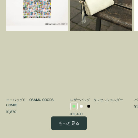
OSAMU
タ
GOODS
ッ
COMIC
セ
ル
シ
ョ
ル
ダ
ー
エコバッグＳ OSAMU GOODS
レザーバッグ タッセルショルダー
バ
COMIC
通
¥1
ラ
ホ
ブ
通
常
¥1,870
通
¥15,400
イ
ワ
ラ
常
価
常
価
格
ト
イ
ッ
もっと見る
価
格
グ
ト
ク
格
リ