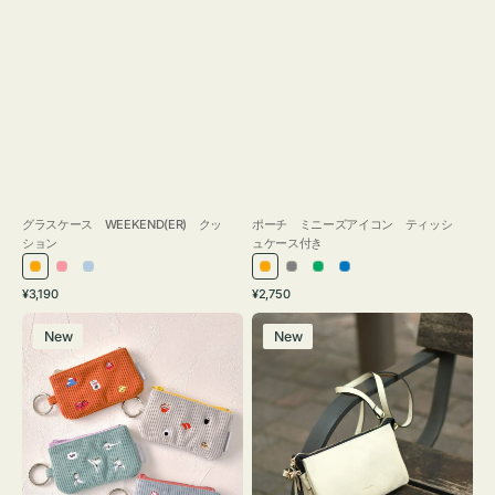
グラスケース WEEKEND(ER) クッ
ポーチ ミニーズアイコン ティッシ
ション
ュケース付き
オ
ピ
ラ
オ
グ
グ
ブ
通
通
¥3,190
¥2,750
レ
ン
イ
レ
レ
リ
ル
常
常
ポ
レ
ン
ク
ト
ン
ー
ー
ー
価
価
New
New
ー
ザ
ジ
ブ
ジ
ン
格
格
チ
ー
ル
ミ
バ
ー
ニ
ッ
ー
グ
ズ
タ
ア
ッ