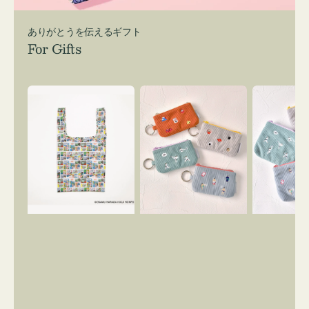
ありがとうを伝えるギフト
For Gifts
エ
ポ
ポ
コ
ー
ー
バ
チ
チ
ッ
ミ
ミ
グ
ニ
ニ
Ｓ
ー
ー
OSAMU
ズ
ズ
GOODS
ア
ア
COMIC
イ
イ
コ
コ
ン
ン
キ
テ
ー
ィ
リ
ッ
ン
シ