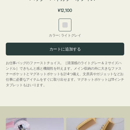
通
¥12,100
常
価
ラ
格
イ
カラー:
ライトグレイ
ト
グ
カートに追加する
レ
イ
お仕事バッグのファーストチョイス。［清潔感のライトグレー＆２サイズハ
ンドル］できちんと感と機能性を叶えます。メイン収納の外に大きなファス
ナーポケットとマグネットポケットを計4つ備え、文房具やガジェットなどお
仕事に必要なアイテムをすぐに取り出せます。マグネットポケットは11インチ
タブレットもはいります。