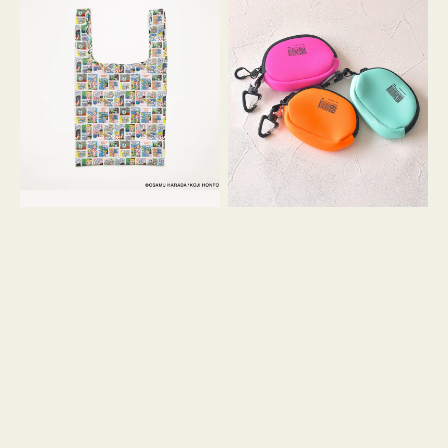
バ
ー
ッ
ム
グ
ポ
Ｓ
ー
OSAMU
チ
GOODS
WEEKEND(ER)
COMIC
ク
ッ
シ
ョ
ン
ミ
ニ