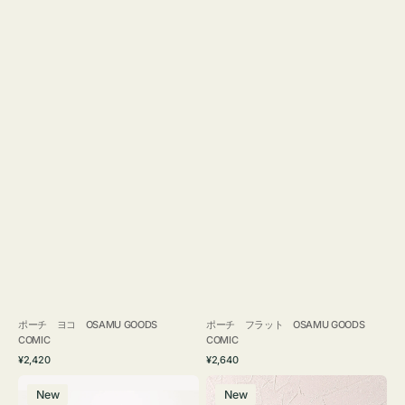
ポーチ ヨコ OSAMU GOODS
ポーチ フラット OSAMU GOODS
COMIC
COMIC
通
通
¥2,420
¥2,640
常
常
エ
チ
価
価
New
New
コ
ャ
格
格