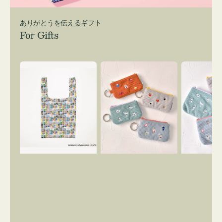
ありがとうを伝えるギフト
For Gifts
エ
ポ
ポ
コ
ー
ー
バ
チ
チ
ッ
ミ
ミ
グ
ニ
ニ
Ｓ
ー
ー
OSAMU
ズ
ズ
GOODS
ア
ア
COMIC
イ
イ
コ
コ
ン
ン
キ
テ
ー
ィ
リ
ッ
ン
シ