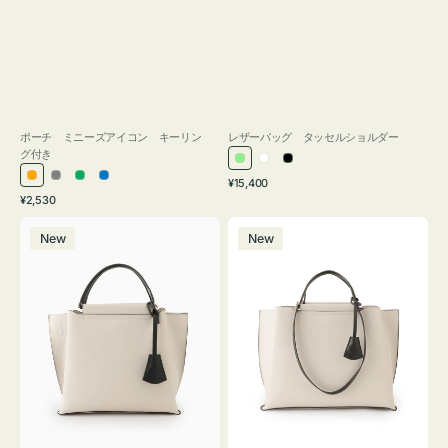
ポーチ ミニーズアイコン キーリン
レザーバッグ タッセルショルダー
グ付き
ラ
ホ
ブ
通
オ
グ
グ
ブ
¥15,400
イ
ワ
ラ
通
常
¥2,530
レ
レ
リ
ル
ト
イ
ッ
常
価
バ
バ
ン
ー
ー
ー
グ
ト
ク
価
格
New
New
ッ
ッ
ジ
ン
格
リ
グ
グ
ー
バ
バ
ン
イ
イ
カ
カ
ラ
ラ
ー
ー
オ
オ
フ
フ
ィ
ィ