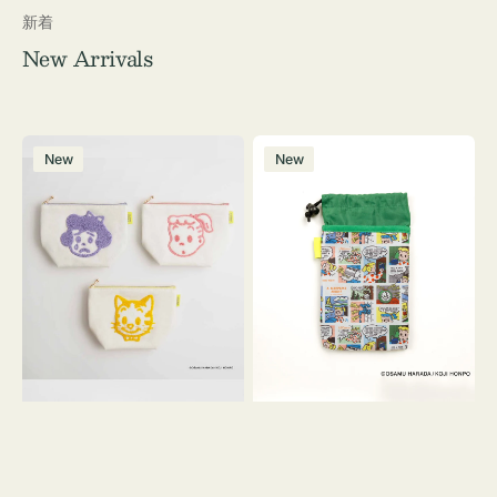
新着
New Arrivals
ポ
ボ
New
New
ー
ト
チ
ル
OSAMU
ケ
GOODS
ー
キ
ス
ャ
OSAMU
ン
GOODS
バ
COMIC
ス
サ
ガ
ラ