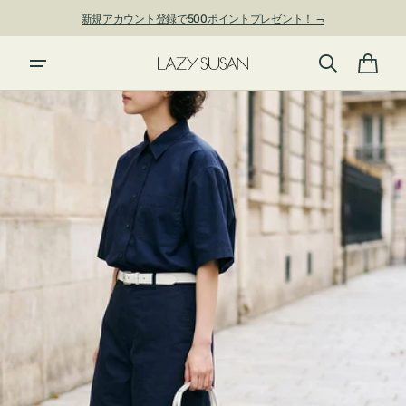
ン
新規アカウント登録で500ポイントプレゼント！ ⇁
ツ
に
進
カ
む
ー
ト