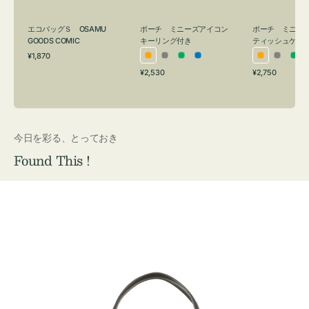
グ
ュ
付
ケ
エコバッグＳ OSAMU
ポーチ ミニーズアイコン
ポーチ ミニー
き
ー
GOODS COMIC
キーリング付き
ティッシュケー
通
ス
¥1,870
オ
グ
グ
ブ
オ
グ
グ
常
付
通
通
¥2,530
¥2,750
レ
レ
リ
ル
レ
レ
リ
価
常
常
き
格
ン
ー
ー
ー
ン
ー
ー
価
価
ジ
ン
ジ
ン
格
格
今日を彩る、とっておき
Found This !