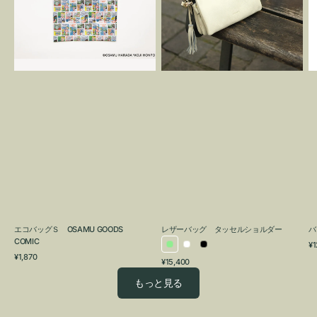
OSAMU
タ
GOODS
ッ
COMIC
セ
ル
シ
ョ
ル
ダ
ー
エコバッグＳ OSAMU GOODS
レザーバッグ タッセルショルダー
バ
COMIC
通
¥1
ラ
ホ
ブ
通
常
¥1,870
通
¥15,400
イ
ワ
ラ
常
価
常
価
格
ト
イ
ッ
もっと見る
価
格
グ
ト
ク
格
リ