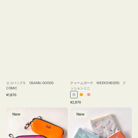
エコバッグＳ OSAMU GOODS
チャームポーチ WEEKEND(ER) ク
COMIC
ッションミニ
通
¥1,870
ラ
オ
ピ
常
通
¥2,970
イ
レ
ン
価
常
グ
ポ
格
ト
ン
ク
価
New
New
ラ
ー
ブ
ジ
格
ス
チ
ル
ケ
ミ
ー
ー
ニ