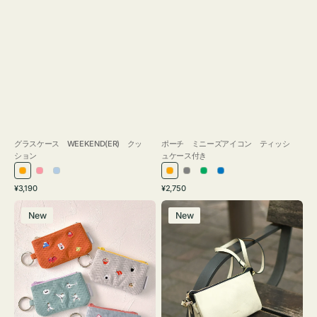
グラスケース WEEKEND(ER) クッ
ポーチ ミニーズアイコン ティッシ
ション
ュケース付き
オ
ピ
ラ
オ
グ
グ
ブ
通
通
¥3,190
¥2,750
レ
ン
イ
レ
レ
リ
ル
常
常
ポ
レ
ン
ク
ト
ン
ー
ー
ー
価
価
New
New
ー
ザ
ジ
ブ
ジ
ン
格
格
チ
ー
ル
ミ
バ
ー
ニ
ッ
ー
グ
ズ
タ
ア
ッ