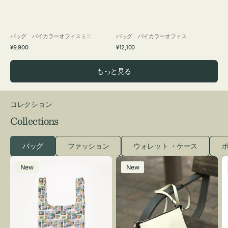
バッグ バイカラーオフィスミニ
バッグ バイカラーオフィス
通
通
¥9,900
¥12,100
常
常
価
価
もっと見る
格
格
コレクション
Collections
バッグ
ファッション
ウォレット ・ケース
ポ
エ
レ
New
New
コ
ザ
バ
ー
ッ
バ
グ
ッ
Ｓ
グ