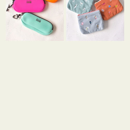
ス
ー
WEEKEND(ER)
ズ
ク
ア
ッ
イ
シ
コ
ョ
ン
ン
テ
ィ
ッ
シ
ュ
ケ
ー
ス
付
き