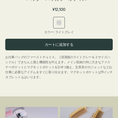
通
¥12,100
常
価
ラ
格
イ
カラー:
ライトグレイ
ト
グ
カートに追加する
レ
イ
お仕事バッグのファーストチョイス。［清潔感のライトグレー＆２サイズハ
ンドル］できちんと感と機能性を叶えます。メイン収納の外に大きなファス
ナーポケットとマグネットポケットを計4つ備え、文房具やガジェットなどお
仕事に必要なアイテムをすぐに取り出せます。マグネットポケットは11インチ
タブレットもはいります。