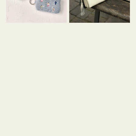
イ
セ
コ
ル
ン
シ
キ
ョ
ー
ル
リ
ダ
ン
ー
グ
付
き