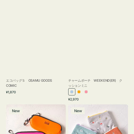
エコバッグＳ OSAMU GOODS
チャームポーチ WEEKEND(ER) ク
COMIC
ッションミニ
通
¥1,870
ラ
オ
ピ
常
通
¥2,970
イ
レ
ン
価
常
グ
ポ
格
ト
ン
ク
価
New
New
ラ
ー
ブ
ジ
格
ス
チ
ル
ケ
ミ
ー
ー
ニ