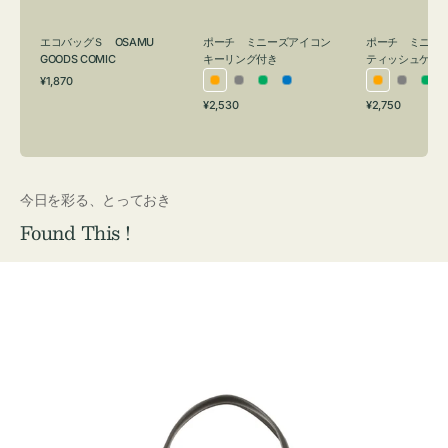
グ
ュ
付
ケ
エコバッグＳ OSAMU
ポーチ ミニーズアイコン
ポーチ ミニー
き
ー
GOODS COMIC
キーリング付き
ティッシュケー
通
ス
¥1,870
オ
グ
グ
ブ
オ
グ
グ
常
付
通
通
¥2,530
¥2,750
レ
レ
リ
ル
レ
レ
リ
価
常
常
き
格
ン
ー
ー
ー
ン
ー
ー
価
価
ジ
ン
ジ
ン
格
格
今日を彩る、とっておき
Found This !