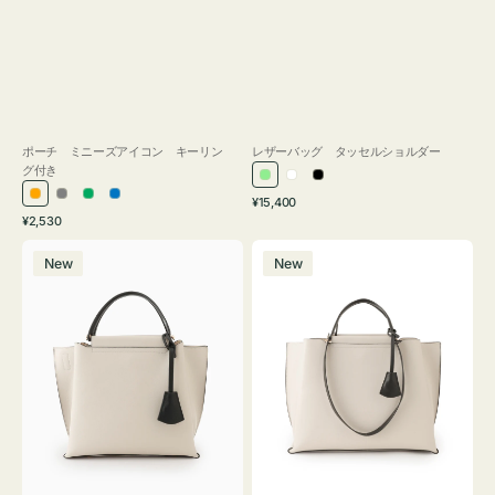
ポーチ ミニーズアイコン キーリン
レザーバッグ タッセルショルダー
グ付き
ラ
ホ
ブ
通
オ
グ
グ
ブ
¥15,400
イ
ワ
ラ
通
常
¥2,530
レ
レ
リ
ル
ト
イ
ッ
常
価
バ
バ
ン
ー
ー
ー
グ
ト
ク
価
格
New
New
ッ
ッ
ジ
ン
格
リ
グ
グ
ー
バ
バ
ン
イ
イ
カ
カ
ラ
ラ
ー
ー
オ
オ
フ
フ
ィ
ィ