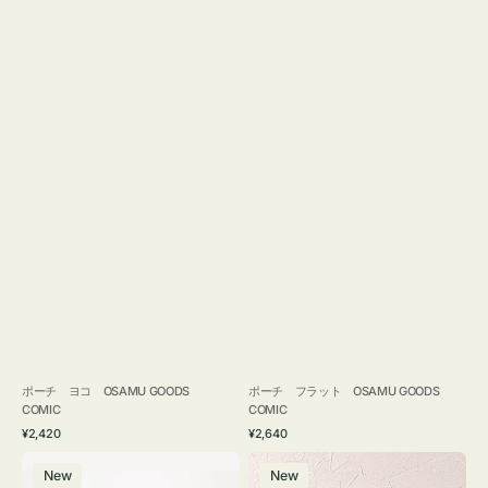
ポーチ ヨコ OSAMU GOODS
ポーチ フラット OSAMU GOODS
COMIC
COMIC
通
通
¥2,420
¥2,640
常
常
エ
チ
価
価
New
New
コ
ャ
格
格