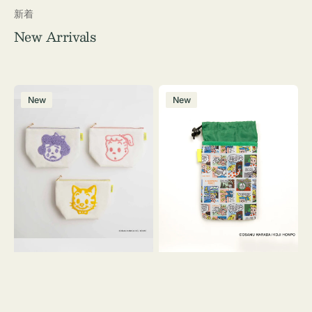
新着
New Arrivals
ポ
ボ
New
New
ー
ト
チ
ル
OSAMU
ケ
GOODS
ー
キ
ス
ャ
OSAMU
ン
GOODS
バ
COMIC
ス
サ
ガ
ラ