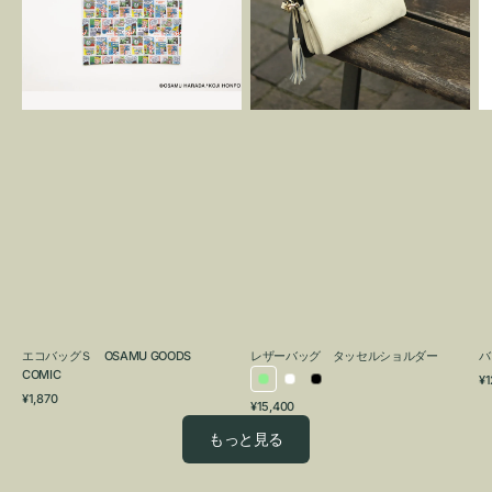
OSAMU
タ
GOODS
ッ
COMIC
セ
ル
シ
ョ
ル
ダ
ー
エコバッグＳ OSAMU GOODS
レザーバッグ タッセルショルダー
バ
COMIC
通
¥1
ラ
ホ
ブ
通
常
¥1,870
通
¥15,400
イ
ワ
ラ
常
価
常
価
格
ト
イ
ッ
もっと見る
価
格
グ
ト
ク
格
リ