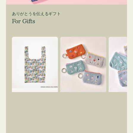
ありがとうを伝えるギフト
For Gifts
エ
ポ
ポ
コ
ー
ー
バ
チ
チ
ッ
ミ
ミ
グ
ニ
ニ
Ｓ
ー
ー
OSAMU
ズ
ズ
GOODS
ア
ア
COMIC
イ
イ
コ
コ
ン
ン
キ
テ
ー
ィ
リ
ッ
ン
シ