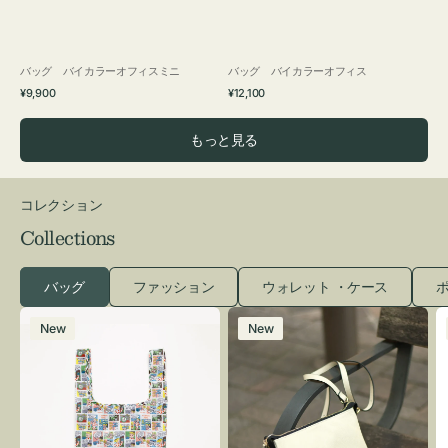
バッグ バイカラーオフィスミニ
バッグ バイカラーオフィス
通
通
¥9,900
¥12,100
常
常
価
価
もっと見る
格
格
コレクション
Collections
バッグ
ファッション
ウォレット ・ケース
ポ
エ
レ
New
New
コ
ザ
バ
ー
ッ
バ
グ
ッ
Ｓ
グ