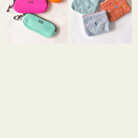
ス
ー
WEEKEND(ER)
ズ
ク
ア
ッ
イ
シ
コ
ョ
ン
ン
テ
ィ
ッ
シ
ュ
ケ
ー
ス
付
き