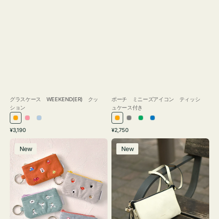
グラスケース WEEKEND(ER) クッ
ポーチ ミニーズアイコン ティッシ
ション
ュケース付き
オ
ピ
ラ
オ
グ
グ
ブ
通
通
¥3,190
¥2,750
レ
ン
イ
レ
レ
リ
ル
常
常
ポ
レ
ン
ク
ト
ン
ー
ー
ー
価
価
New
New
ー
ザ
ジ
ブ
ジ
ン
格
格
チ
ー
ル
ミ
バ
ー
ニ
ッ
ー
グ
ズ
タ
ア
ッ