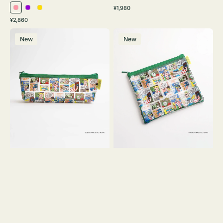
通
¥1,980
ピ
パ
イ
常
通
¥2,860
ン
ー
エ
価
常
ポ
ポ
格
ク
プ
ロ
価
New
New
ー
ー
ル
ー
格
チ
チ
ヨ
フ
コ
ラ
OSAMU
ッ
GOODS
ト
COMIC
OSAMU
GOODS
COMIC