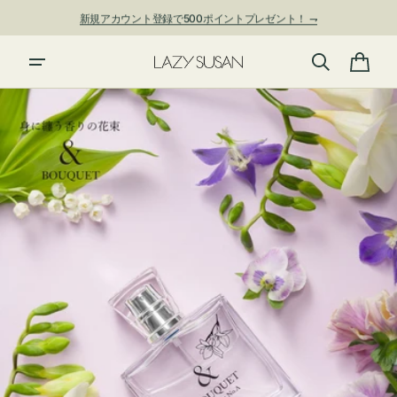
ン
新規アカウント登録で500ポイントプレゼント！ ⇁
ツ
に
進
カ
む
ー
ト