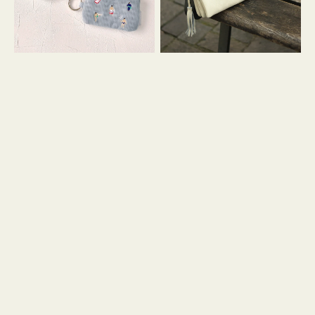
イ
セ
コ
ル
ン
シ
キ
ョ
ー
ル
リ
ダ
ン
ー
グ
付
き