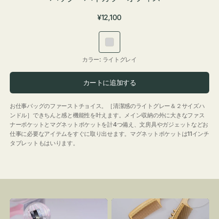
通
¥12,100
常
価
ラ
格
イ
カラー:
ライトグレイ
ト
グ
カートに追加する
レ
イ
お仕事バッグのファーストチョイス。［清潔感のライトグレー＆２サイズハ
ンドル］できちんと感と機能性を叶えます。メイン収納の外に大きなファス
ナーポケットとマグネットポケットを計4つ備え、文房具やガジェットなどお
仕事に必要なアイテムをすぐに取り出せます。マグネットポケットは11インチ
タブレットもはいります。