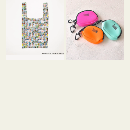
バ
ー
ッ
ム
グ
ポ
Ｓ
ー
OSAMU
チ
GOODS
WEEKEND(ER)
COMIC
ク
ッ
シ
ョ
ン
ミ
ニ