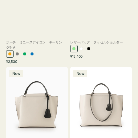
ポーチ ミニーズアイコン キーリン
レザーバッグ タッセルショルダー
グ付き
ラ
ホ
ブ
通
オ
グ
グ
ブ
¥15,400
イ
ワ
ラ
通
常
¥2,530
レ
レ
リ
ル
ト
イ
ッ
常
価
バ
バ
ン
ー
ー
ー
グ
ト
ク
価
格
New
New
ッ
ッ
ジ
ン
格
リ
グ
グ
ー
バ
バ
ン
イ
イ
カ
カ
ラ
ラ
ー
ー
オ
オ
フ
フ
ィ
ィ