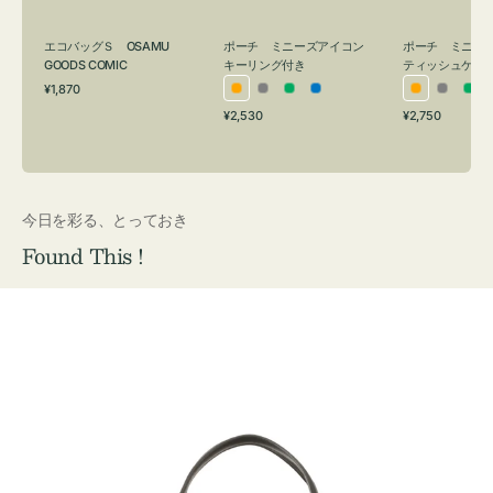
グ
ュ
付
ケ
エコバッグＳ OSAMU
ポーチ ミニーズアイコン
ポーチ ミニー
き
ー
GOODS COMIC
キーリング付き
ティッシュケー
通
ス
¥1,870
オ
グ
グ
ブ
オ
グ
グ
常
付
通
通
¥2,530
¥2,750
レ
レ
リ
ル
レ
レ
リ
価
常
常
き
格
ン
ー
ー
ー
ン
ー
ー
価
価
ジ
ン
ジ
ン
格
格
今日を彩る、とっておき
Found This !