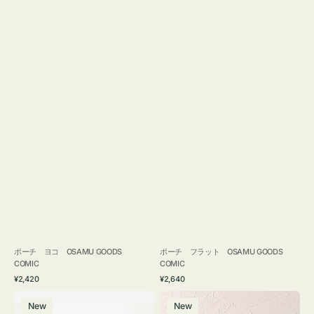
ポーチ ヨコ OSAMU GOODS
ポーチ フラット OSAMU GOODS
COMIC
COMIC
通
通
¥2,420
¥2,640
常
常
エ
チ
価
価
New
New
コ
ャ
格
格