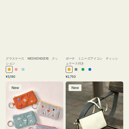
グラスケース WEEKEND(ER) クッ
ポーチ ミニーズアイコン ティッシ
ション
ュケース付き
オ
ピ
ラ
オ
グ
グ
ブ
通
通
¥3,190
¥2,750
レ
ン
イ
レ
レ
リ
ル
常
常
ポ
レ
ン
ク
ト
ン
ー
ー
ー
価
価
New
New
ー
ザ
ジ
ブ
ジ
ン
格
格
チ
ー
ル
ミ
バ
ー
ニ
ッ
ー
グ
ズ
タ
ア
ッ