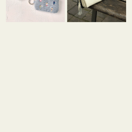
イ
セ
コ
ル
ン
シ
キ
ョ
ー
ル
リ
ダ
ン
ー
グ
付
き