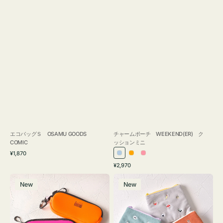
エコバッグＳ OSAMU GOODS
チャームポーチ WEEKEND(ER) ク
COMIC
ッションミニ
通
¥1,870
ラ
オ
ピ
常
通
¥2,970
イ
レ
ン
価
常
グ
ポ
格
ト
ン
ク
価
New
New
ラ
ー
ブ
ジ
格
ス
チ
ル
ケ
ミ
ー
ー
ニ