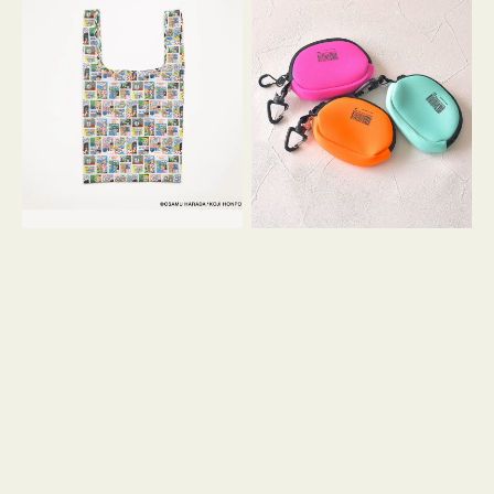
バ
ー
ッ
ム
グ
ポ
Ｓ
ー
OSAMU
チ
GOODS
WEEKEND(ER)
COMIC
ク
ッ
シ
ョ
ン
ミ
ニ