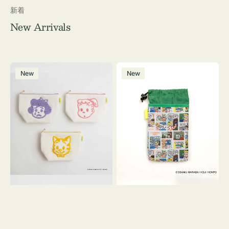
新着
New Arrivals
ポ
ボ
New
New
ー
ト
チ
ル
OSAMU
ケ
GOODS
ー
キ
ス
ャ
OSAMU
ン
GOODS
バ
COMIC
ス
サ
ガ
ラ