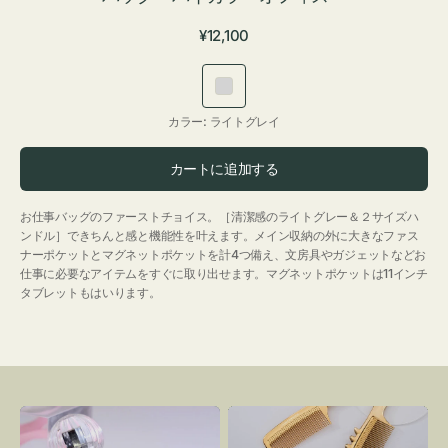
通
¥12,100
常
価
ラ
格
イ
カラー:
ライトグレイ
ト
グ
カートに追加する
レ
イ
お仕事バッグのファーストチョイス。［清潔感のライトグレー＆２サイズハ
ンドル］できちんと感と機能性を叶えます。メイン収納の外に大きなファス
ナーポケットとマグネットポケットを計4つ備え、文房具やガジェットなどお
仕事に必要なアイテムをすぐに取り出せます。マグネットポケットは11インチ
タブレットもはいります。