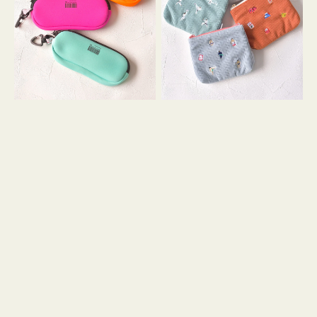
ス
ー
WEEKEND(ER)
ズ
ク
ア
ッ
イ
シ
コ
ョ
ン
ン
テ
ィ
ッ
シ
ュ
ケ
ー
ス
付
き