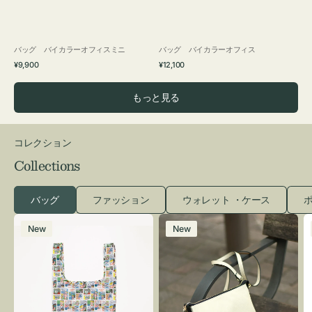
バッグ バイカラーオフィスミニ
バッグ バイカラーオフィス
通
通
¥9,900
¥12,100
常
常
価
価
もっと見る
格
格
コレクション
Collections
バッグ
ファッション
ウォレット ・ケース
ポ
エ
レ
New
New
コ
ザ
バ
ー
ッ
バ
グ
ッ
Ｓ
グ