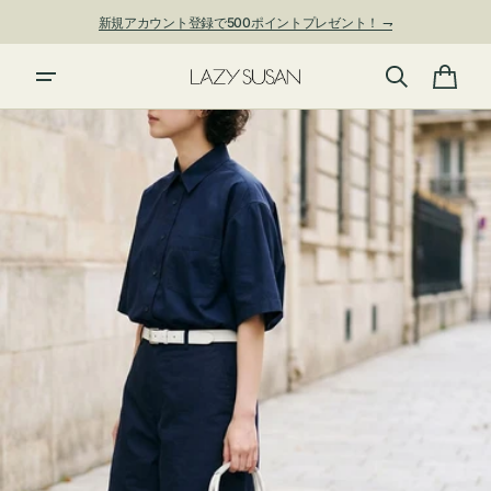
ン
新規アカウント登録で500ポイントプレゼント！ ⇁
ツ
に
夏季休業および発送停止について
進
カ
む
ー
ト