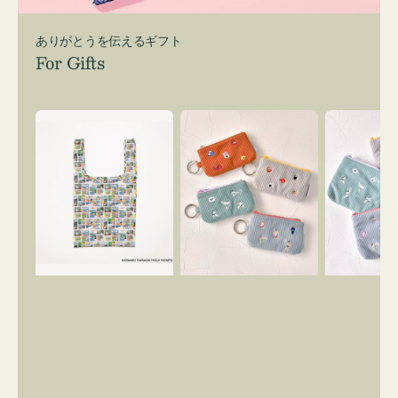
ありがとうを伝えるギフト
For Gifts
エ
ポ
ポ
コ
ー
ー
バ
チ
チ
ッ
ミ
ミ
グ
ニ
ニ
Ｓ
ー
ー
OSAMU
ズ
ズ
GOODS
ア
ア
COMIC
イ
イ
コ
コ
ン
ン
キ
テ
ー
ィ
リ
ッ
ン
シ