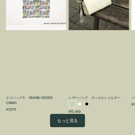
OSAMU
タ
GOODS
ッ
COMIC
セ
ル
シ
ョ
ル
ダ
ー
エコバッグＳ OSAMU GOODS
レザーバッグ タッセルショルダー
バ
COMIC
通
¥1
ラ
ホ
ブ
通
常
¥1,870
通
¥15,400
イ
ワ
ラ
常
価
常
価
格
ト
イ
ッ
もっと見る
価
格
グ
ト
ク
格
リ