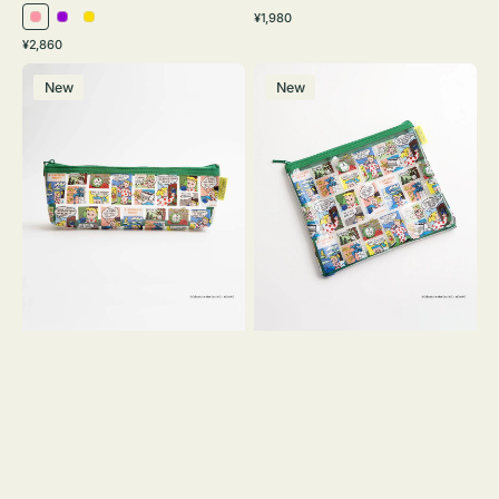
通
¥1,980
ピ
パ
イ
常
通
¥2,860
ン
ー
エ
価
常
ポ
ポ
格
ク
プ
ロ
価
New
New
ー
ー
ル
ー
格
チ
チ
ヨ
フ
コ
ラ
OSAMU
ッ
GOODS
ト
COMIC
OSAMU
GOODS
COMIC