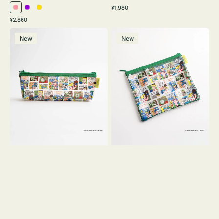
通
¥1,980
ピ
パ
イ
常
通
¥2,860
ン
ー
エ
価
常
ポ
ポ
格
ク
プ
ロ
価
New
New
ー
ー
ル
ー
格
チ
チ
ヨ
フ
コ
ラ
OSAMU
ッ
GOODS
ト
COMIC
OSAMU
GOODS
COMIC