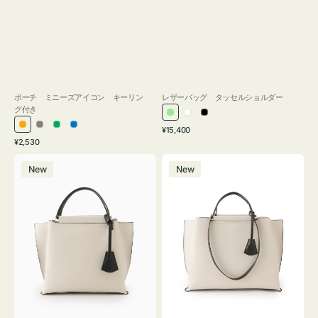
ポーチ ミニーズアイコン キーリン
レザーバッグ タッセルショルダー
グ付き
ラ
ホ
ブ
通
オ
グ
グ
ブ
¥15,400
イ
ワ
ラ
通
常
¥2,530
レ
レ
リ
ル
ト
イ
ッ
常
価
バ
バ
ン
ー
ー
ー
グ
ト
ク
価
格
New
New
ッ
ッ
ジ
ン
格
リ
グ
グ
ー
バ
バ
ン
イ
イ
カ
カ
ラ
ラ
ー
ー
オ
オ
フ
フ
ィ
ィ