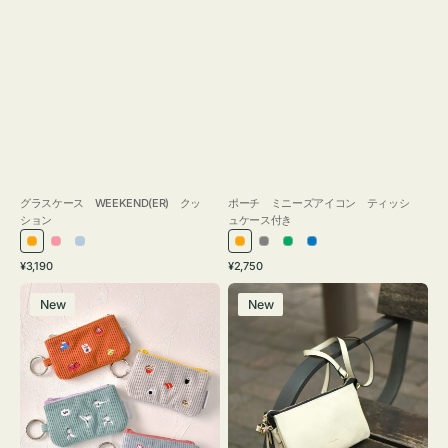
グラスケース WEEKEND(ER) クッ
ポーチ ミニーズアイコン ティッシ
ション
ュケース付き
オ
ピ
ラ
オ
グ
グ
ブ
通
通
¥3,190
¥2,750
レ
ン
イ
レ
レ
リ
ル
常
常
ポ
レ
ン
ク
ト
ン
ー
ー
ー
価
価
New
New
ー
ザ
ジ
ブ
ジ
ン
格
格
チ
ー
ル
ミ
バ
ー
ニ
ッ
ー
グ
ズ
タ
ア
ッ