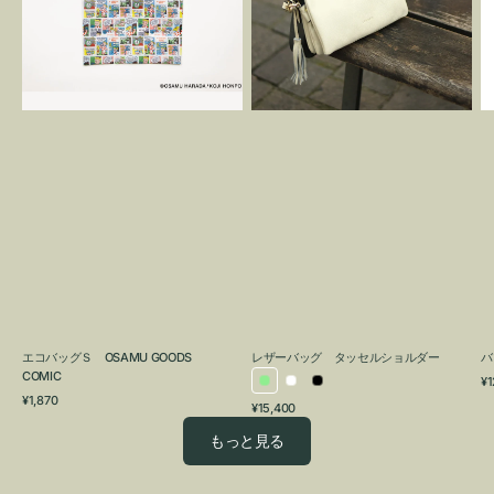
OSAMU
タ
GOODS
ッ
COMIC
セ
ル
シ
ョ
ル
ダ
ー
エコバッグＳ OSAMU GOODS
レザーバッグ タッセルショルダー
バ
COMIC
通
¥1
ラ
ホ
ブ
通
常
¥1,870
通
¥15,400
イ
ワ
ラ
常
価
常
価
格
ト
イ
ッ
もっと見る
価
格
グ
ト
ク
格
リ