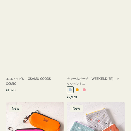
エコバッグＳ OSAMU GOODS
チャームポーチ WEEKEND(ER) ク
COMIC
ッションミニ
通
¥1,870
ラ
オ
ピ
常
通
¥2,970
イ
レ
ン
価
常
グ
ポ
格
ト
ン
ク
価
New
New
ラ
ー
ブ
ジ
格
ス
チ
ル
ケ
ミ
ー
ー
ニ