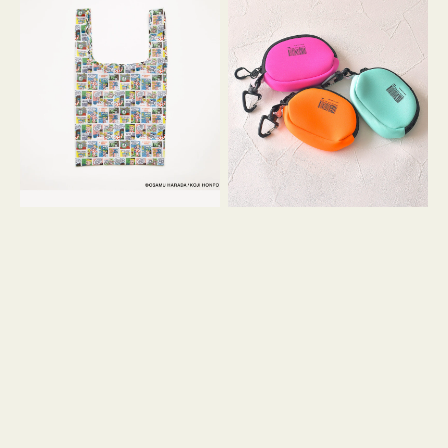
バ
ー
ッ
ム
グ
ポ
Ｓ
ー
OSAMU
チ
GOODS
WEEKEND(ER)
COMIC
ク
ッ
シ
ョ
ン
ミ
ニ