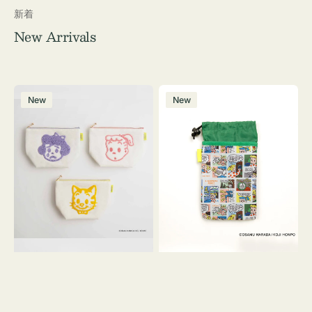
新着
New Arrivals
ポ
ボ
New
New
ー
ト
チ
ル
OSAMU
ケ
GOODS
ー
キ
ス
ャ
OSAMU
ン
GOODS
バ
COMIC
ス
サ
ガ
ラ