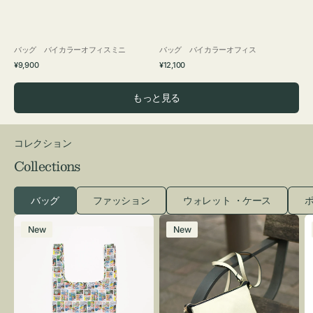
バッグ バイカラーオフィスミニ
バッグ バイカラーオフィス
通
通
¥9,900
¥12,100
常
常
価
価
もっと見る
格
格
コレクション
Collections
バッグ
ファッション
ウォレット ・ケース
ポ
エ
レ
New
New
コ
ザ
バ
ー
ッ
バ
グ
ッ
Ｓ
グ