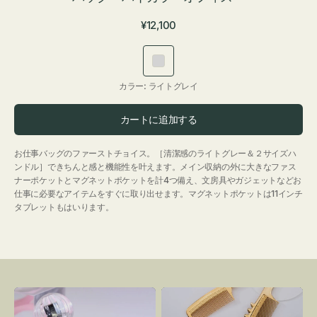
通
¥12,100
常
価
ラ
格
イ
カラー:
ライトグレイ
ト
グ
カートに追加する
レ
イ
お仕事バッグのファーストチョイス。［清潔感のライトグレー＆２サイズハ
ンドル］できちんと感と機能性を叶えます。メイン収納の外に大きなファス
ナーポケットとマグネットポケットを計4つ備え、文房具やガジェットなどお
仕事に必要なアイテムをすぐに取り出せます。マグネットポケットは11インチ
タブレットもはいります。