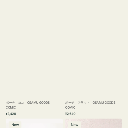
ポーチ ヨコ OSAMU GOODS
ポーチ フラット OSAMU GOODS
COMIC
COMIC
通
通
¥2,420
¥2,640
常
常
エ
チ
価
価
New
New
コ
ャ
格
格