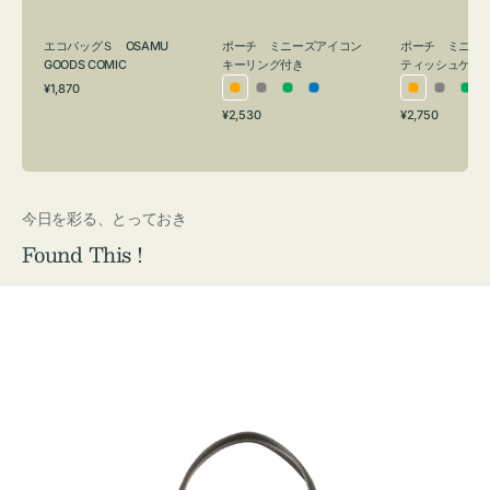
グ
ュ
付
ケ
エコバッグＳ OSAMU
ポーチ ミニーズアイコン
ポーチ ミニー
き
ー
GOODS COMIC
キーリング付き
ティッシュケー
通
ス
¥1,870
オ
グ
グ
ブ
オ
グ
グ
常
付
通
通
¥2,530
¥2,750
レ
レ
リ
ル
レ
レ
リ
価
常
常
き
格
ン
ー
ー
ー
ン
ー
ー
価
価
ジ
ン
ジ
ン
格
格
今日を彩る、とっておき
Found This !