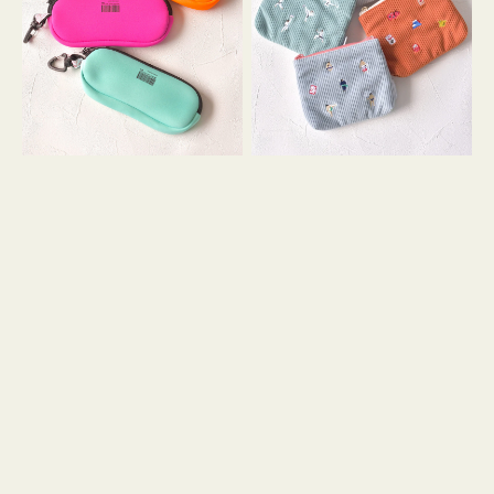
ス
ー
WEEKEND(ER)
ズ
ク
ア
ッ
イ
シ
コ
ョ
ン
ン
テ
ィ
ッ
シ
ュ
ケ
ー
ス
付
き