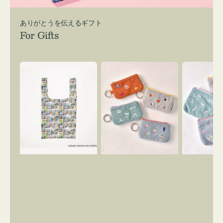
ありがとうを伝えるギフト
For Gifts
エ
ポ
ポ
コ
ー
ー
バ
チ
チ
ッ
ミ
ミ
グ
ニ
ニ
Ｓ
ー
ー
OSAMU
ズ
ズ
GOODS
ア
ア
COMIC
イ
イ
コ
コ
ン
ン
キ
テ
ー
ィ
リ
ッ
ン
シ