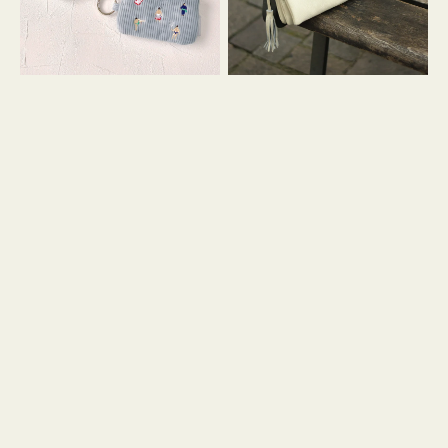
イ
セ
コ
ル
ン
シ
キ
ョ
ー
ル
リ
ダ
ン
ー
グ
付
き