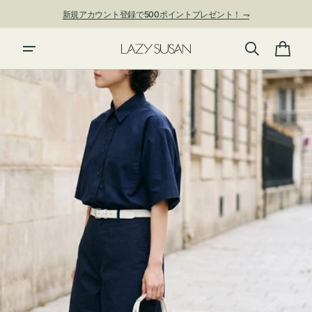
ン
新規アカウント登録で500ポイントプレゼント！ ⇁
ツ
に
進
カ
む
ー
ト