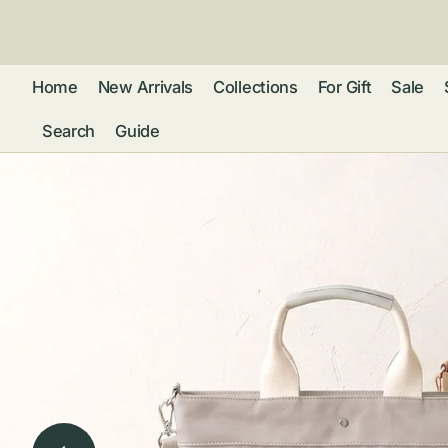
ン
ツ
に
進
Home
New Arrivals
Collections
For Gift
Sale
む
Search
Guide
フレグランス
アクセサリー
ネ
リストウォッチ
ピ
カ
バッグ
ト
リ
ファッション
シ
バ
ブ
グ
ム
ウォレット・革
バ
ー
小物
ス
ブ
ポ
ウ
ポーチ ・ メガ
ネケース・マル
ハ
扇