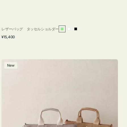
レザーバッグ タッセルショルダー
ラ
ホ
ブ
通
¥15,400
イ
ワ
ラ
常
ト
イ
ッ
価
グ
ト
ク
格
リ
バ
New
ー
ッ
ン
グ
ナ
イ
ロ
ン
フ
ナ
２