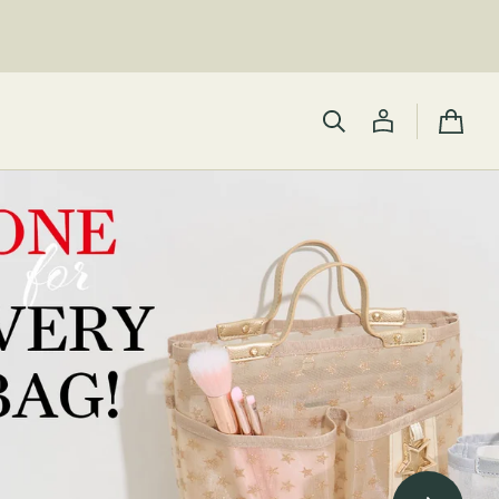
カ
ー
ト