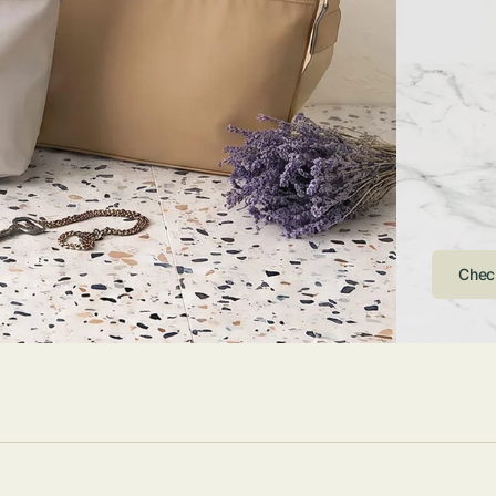
ストンバッグ
トール・ハッ
・グローブ
ュック
ガネ・サング
コバッグ・サ
ス・ルーペ
バッグ
ンカチ・ソッ
ス
Arri