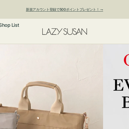
新規アカウント登録で500ポイントプレゼント！ ⇁
夏季休業および発送停止について
Shop List
ックレス
アス・イヤー
フ
ートバッグ
ング
ョルダーバッ
ッグチャー
レスレット・
・キーホルダ
ングル
マートフォン
ローチ
シェット
エア
ンドバッグ
子・ファン