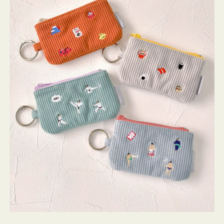
ミ
ニ
ー
ズ
ア
イ
コ
ン
キ
ー
リ
ン
グ
付
き