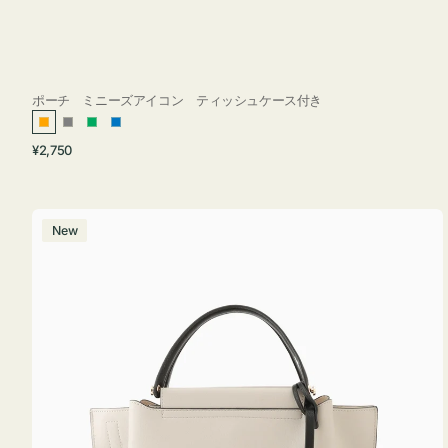
ポーチ ミニーズアイコン ティッシュケース付き
オ
グ
グ
ブ
通
¥2,750
レ
レ
リ
ル
常
ン
ー
ー
ー
価
ジ
ン
格
バ
New
ッ
グ
バ
イ
カ
ラ
ー
オ
フ