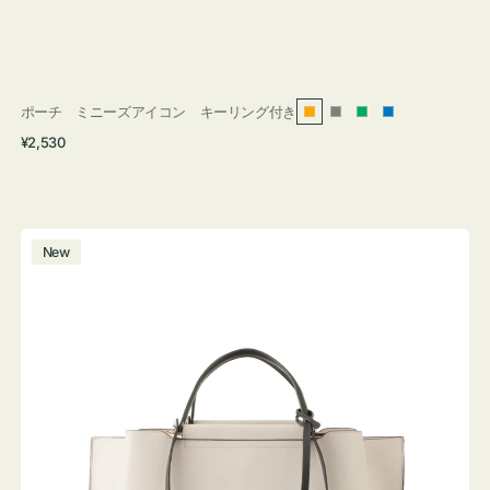
ポーチ ミニーズアイコン キーリング付き
オ
グ
グ
ブ
通
¥2,530
レ
レ
リ
ル
常
ン
ー
ー
ー
価
ジ
ン
格
バ
New
ッ
グ
バ
イ
カ
ラ
ー
オ
フ