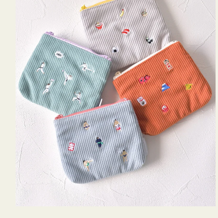
ミ
ニ
ー
ズ
ア
イ
コ
ン
テ
ィ
ッ
シ
ュ
ケ
ー
ス
付
き