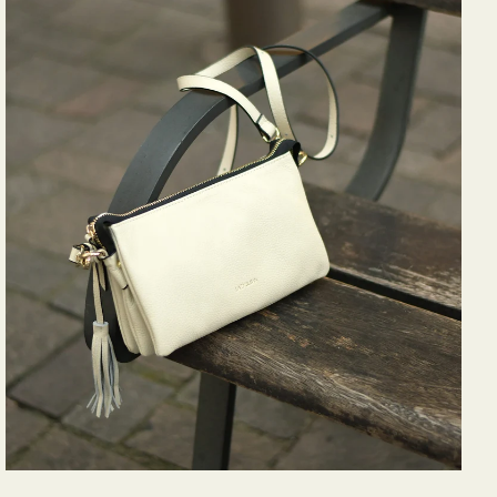
バ
ッ
グ
タ
ッ
セ
ル
シ
ョ
ル
ダ
ー