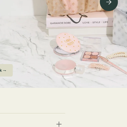
ving Soon⇁