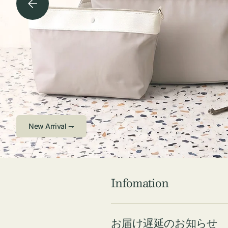
チケース他
ボ
ス
コスメ
ト
リ
ジュエリーボッ
メ
エ
クス ・ケース
ラ
ブ
インテリア
傘
ハ
ク
Check ⇁
Infomation
お届け遅延のお知らせ