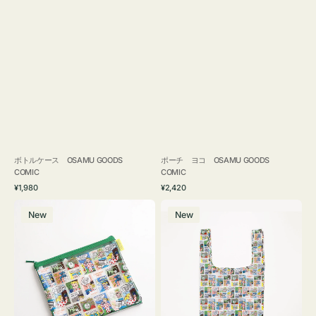
ボトルケース OSAMU GOODS
ポーチ ヨコ OSAMU GOODS
COMIC
COMIC
通
通
¥1,980
¥2,420
常
常
ポ
エ
価
価
New
New
ー
コ
格
格
チ
バ
フ
ッ
ラ
グ
ッ
Ｓ
ト
OSAMU
OSAMU
GOODS