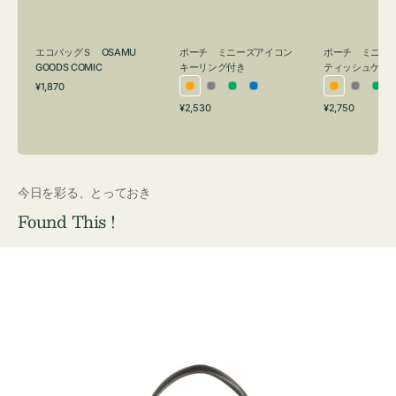
ン
シ
グ
ュ
付
ケ
ポーチ ミニーズアイコン
ポーチ ミニー
エコバッグＳ OSAMU
キーリング付き
ティッシュケー
き
ー
GOODS COMIC
通
ス
¥1,870
オ
グ
グ
ブ
オ
グ
グ
常
付
通
通
¥2,530
¥2,750
レ
レ
リ
ル
レ
レ
リ
価
常
常
き
格
ン
ー
ー
ー
ン
ー
ー
価
価
ジ
ン
ジ
ン
格
格
今日を彩る、とっておき
Found This !