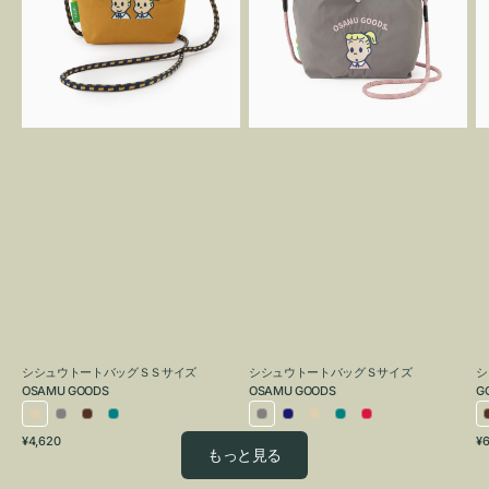
ト
ト
バ
バ
ッ
ッ
グ
グ
Ｓ
Ｓ
O
Ｓ
サ
G
サ
イ
イ
ズ
ズ
OSAMU
OSAMU
GOODS
GOODS
シシュウトートバッグＳＳサイズ
シシュウトートバッグＳサイズ
シ
OSAMU GOODS
OSAMU GOODS
G
ア
グ
ブ
ブ
グ
ネ
ア
ブ
レ
通
通
通
¥4,620
¥6,050
¥6
イ
レ
ラ
ル
レ
イ
イ
ル
ッ
もっと見る
常
常
常
ボ
ー
ウ
ー
ー
ビ
ボ
ー
ド
価
価
価