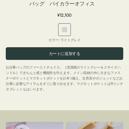
バッグ バイカラーオフィス
通
¥12,100
常
価
ラ
格
イ
カラー:
ライトグレイ
ト
グ
カートに追加する
レ
イ
お仕事バッグのファーストチョイス。［清潔感のライトグレー＆２サイズハ
ンドル］できちんと感と機能性を叶えます。メイン収納の外に大きなファス
ナーポケットとマグネットポケットを計4つ備え、文房具やガジェットなどお
仕事に必要なアイテムをすぐに取り出せます。マグネットポケットは11インチ
タブレットもはいります。