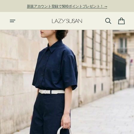
ン
新規アカウント登録で500ポイントプレゼント！ ⇁
ツ
に
進
カ
む
ー
ト