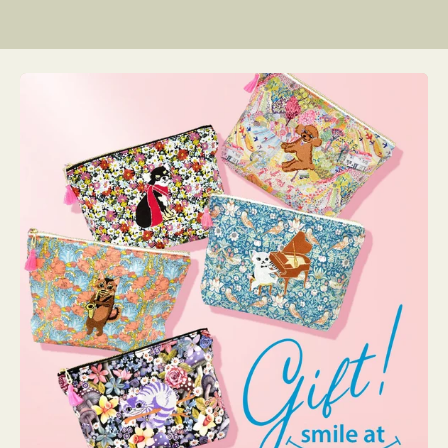
リ
ン
グ
ー
リ
グ
格
格
格
ー
リ
ー
リ
ー
ー
ン
ン