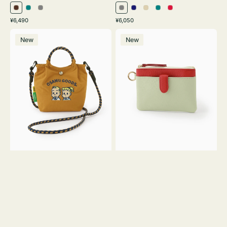
ブ
ブ
グ
グ
ネ
ア
ブ
レ
通
通
¥6,490
¥6,050
ラ
ル
レ
レ
イ
イ
ル
ッ
常
常
シ
マ
ウ
ー
ー
ー
ビ
ボ
ー
ド
価
価
New
New
シ
ル
ン
グ
ー
リ
グ
格
格
ュ
チ
リ
ー
リ
ウ
キ
ー
ー
ト
ー
ン
ン
ー
ケ
ト
ー
バ
ス
ッ
シ
グ
ェ
Ｓ
ブ
Ｓ
ロ
サ
ン
イ
Ｙ
ズ
３
OSAMU
GOODS