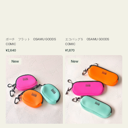
ポーチ フラット OSAMU GOODS
エコバッグＳ OSAMU GOODS
COMIC
COMIC
通
通
¥2,640
¥1,870
常
常
チ
グ
価
価
New
New
ャ
ラ
格
格
ー
ス
ム
ケ
ポ
ー
ー
ス
チ
WEEKEND(ER)
WEEKEND(ER)
ク
ク
ッ
ッ
シ
シ
ョ
ョ
ン