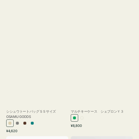
シシュウトートバッグＳＳサイズ
マルチキーケース シェブロンＹ３
OSAMU GOODS
グ
ミ
通
ア
グ
ブ
ブ
¥8,800
リ
ル
通
常
¥4,620
イ
レ
ラ
ル
ー
キ
常
価