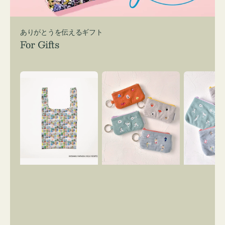
ありがとうを伝えるギフト
For Gifts
エ
ポ
ポ
コ
ー
ー
バ
チ
チ
ッ
ミ
ミ
グ
ニ
ニ
Ｓ
ー
ー
OSAMU
ズ
ズ
GOODS
ア
ア
COMIC
イ
イ
コ
コ
ン
ン
キ
テ
ー
ィ
リ
ッ