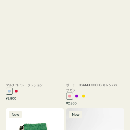
マルチコイン クッション
ポーチ OSAMU GOODS キャンバス
サガラ
ラ
レ
通
ピ
パ
イ
¥8,800
イ
ッ
常
通
¥2,860
ン
ー
エ
ト
ド
価
常
ボ
ポ
ク
プ
ロ
ブ
格
価
New
New
ト
ー
ル
ー
格
ル
ル
チ
ー