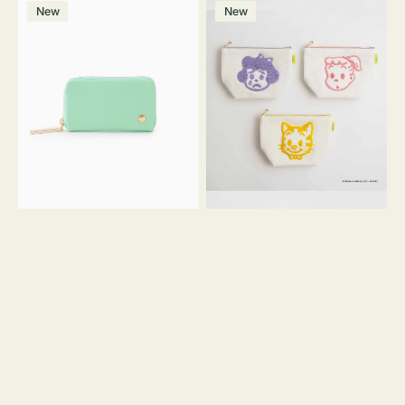
マ
ポ
ボ
ー
ウ
ー
ン
ー
価
格
New
New
ル
ー
リ
ン
グ
格
ホ
チ
チ
ー
リ
ワ
コ
OSAMU
ー
イ
イ
GOODS
ン
ト
ン
キ
ク
ャ
ッ
ン
シ
バ
ョ
ス
ン
サ
ガ
ラ