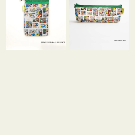
ケ
ヨ
ー
コ
ス
OSAMU
OSAMU
GOODS
GOODS
COMIC
COMIC