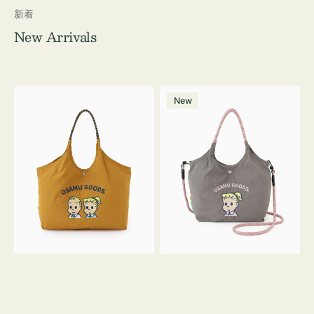
新着
New Arrivals
シ
シ
New
シ
シ
ュ
ュ
ウ
ウ
ト
ト
ー
ー
ト
ト
バ
バ
ッ
ッ
グ
グ
OSAMU
Ｓ
GOODS
サ
イ
ズ
OSAMU