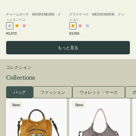
チャームポーチ WEEKEND(ER) ク
グラスケース WEEKEND(ER) クッ
ッションミニ
ション
ラ
オ
ピ
オ
ピ
ラ
通
通
¥2,970
¥3,190
イ
レ
ン
レ
ン
イ
常
常
ト
ン
ク
ン
ク
ト
価
価
もっと見る
ブ
ジ
ジ
ブ
格
格
ル
ル
ー
ー
コレクション
Collections
バッグ
ファッション
ウォレット ・ケース
ポ
シ
シ
New
New
シ
シ
ュ
ュ
ウ
ウ
ト
ト
ー
ー