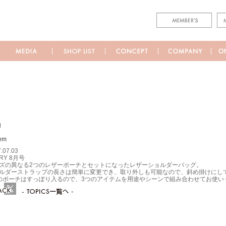
M
.07.03
RY 8月号
ズの異なる2つのレザーポーチとセットになったレザーショルダーバッグ。
ルダーストラップの長さは簡単に変更でき、取り外しも可能なので、斜め掛けにし
のポーチはすっぽり入るので、3つのアイテムを用途やシーンで組み合わせてお使い
ebook
Twitter