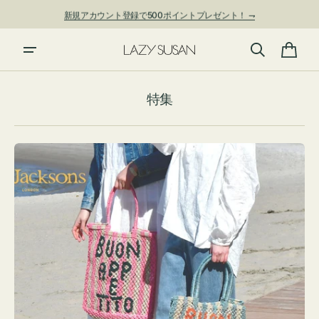
ン
新規アカウント登録で500ポイントプレゼント！ ⇁
ツ
に
進
カ
む
ー
特集
ト