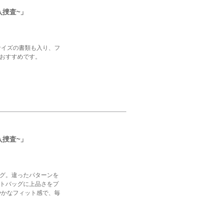
入捜査~」
サイズの書類も入り、フ
おすすめです。
入捜査~」
グ。違ったパターンを
トバッグに上品さをプ
やかなフィット感で、毎