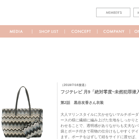
（2018/7/16放送）
フジテレビ 月9「絶対零度~未然犯罪潜
第2話 黒谷友香さん衣装
大人マリンスタイルに欠かせないマルチボーダ
ースの様に繊細に編み上げた生地をしっかりと
わせることで、透明感がありながらも丈夫なバ
袋とポーチ付きで荷物の仕分けもしやすくデイ
ます。ポーチをはずして紐をサイドに渡せば、