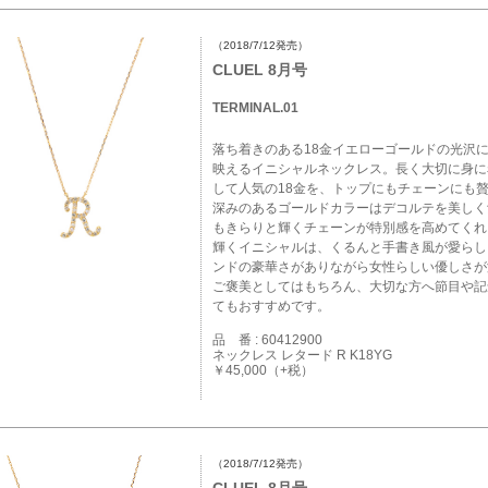
（2018/7/12発売）
CLUEL 8月号
TERMINAL.01
落ち着きのある18金イエローゴールドの光沢
映えるイニシャルネックレス。長く大切に身に
して人気の18金を、トップにもチェーンにも
深みのあるゴールドカラーはデコルテを美しく
もきらりと輝くチェーンが特別感を高めてくれ
輝くイニシャルは、くるんと手書き風が愛らし
ンドの豪華さがありながら女性らしい優しさが
ご褒美としてはもちろん、大切な方へ節目や記
てもおすすめです。
品 番 : 60412900
ネックレス レタード R K18YG
￥45,000（+税）
（2018/7/12発売）