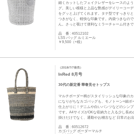
細くカットしたフェイクレザーをレースのよう
グ。美しい模様と上品な艶感がデイリーコーデ
をグッと上げてくれます。タテ型ですっきりと
つきがなく、軽快な印象です。内袋つきなので
ん。さっと覗けて便利なミラーチャーム付きで
品 番 : 40512102
LSS バッグ ルミエール
￥9,500（+税）
（2018/7/7発売）
InRed 8月号
30代の新定番 華奢見せトップス
マルチボーダー柄がスタイリッシュな印象のカ
になりがちなカゴバッグも、モノトーン×細ボ
仕上がりに！デニムや白いパンツなどのシンプ
です。A4サイズがOKな収納力と入る少し長
掛けだけでなく、通勤やお稽古など 日常のお
品 番 : 60512672
カゴバッグ ボーダーマルチ