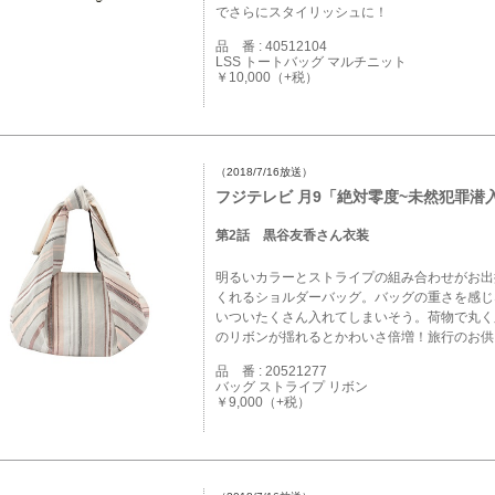
でさらにスタイリッシュに！
品 番 : 40512104
LSS トートバッグ マルチニット
￥10,000（+税）
（2018/7/16放送）
フジテレビ 月9「絶対零度~未然犯罪潜
第2話 黒谷友香さん衣装
明るいカラーとストライプの組み合わせがお出
くれるショルダーバッグ。バッグの重さを感じ
いついたくさん入れてしまいそう。荷物で丸く
のリボンが揺れるとかわいさ倍増！旅行のお供
品 番 : 20521277
バッグ ストライプ リボン
￥9,000（+税）