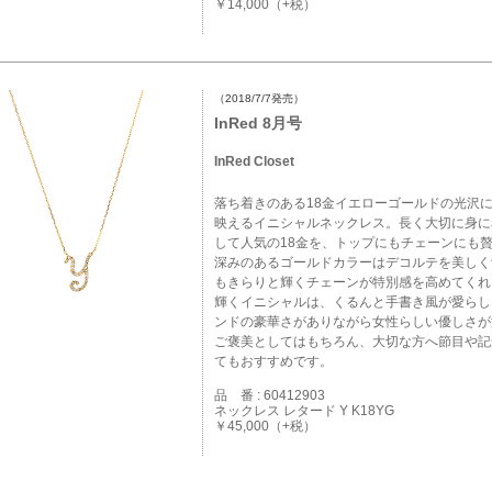
￥14,000（+税）
（2018/7/7発売）
InRed 8月号
InRed Closet
落ち着きのある18金イエローゴールドの光沢
映えるイニシャルネックレス。長く大切に身に
して人気の18金を、トップにもチェーンにも
深みのあるゴールドカラーはデコルテを美しく
もきらりと輝くチェーンが特別感を高めてくれ
輝くイニシャルは、くるんと手書き風が愛らし
ンドの豪華さがありながら女性らしい優しさが
ご褒美としてはもちろん、大切な方へ節目や記
てもおすすめです。
品 番 : 60412903
ネックレス レタード Y K18YG
￥45,000（+税）