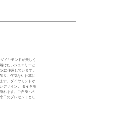
にダイヤモンドが美しく
着けたいジュエリーと
贅沢に使用しています。
飾り、何気ない仕草に
ます。ダイヤモンドが
いデザイン。 ダイヤモ
溢れます。ご自身への
念日のプレゼントとし