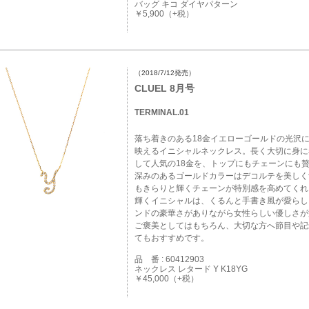
バッグ キコ ダイヤパターン
￥5,900（+税）
（2018/7/12発売）
CLUEL 8月号
TERMINAL.01
落ち着きのある18金イエローゴールドの光沢
映えるイニシャルネックレス。長く大切に身に
して人気の18金を、トップにもチェーンにも
深みのあるゴールドカラーはデコルテを美しく
もきらりと輝くチェーンが特別感を高めてくれ
輝くイニシャルは、くるんと手書き風が愛らし
ンドの豪華さがありながら女性らしい優しさが
ご褒美としてはもちろん、大切な方へ節目や記
てもおすすめです。
品 番 : 60412903
ネックレス レタード Y K18YG
￥45,000（+税）