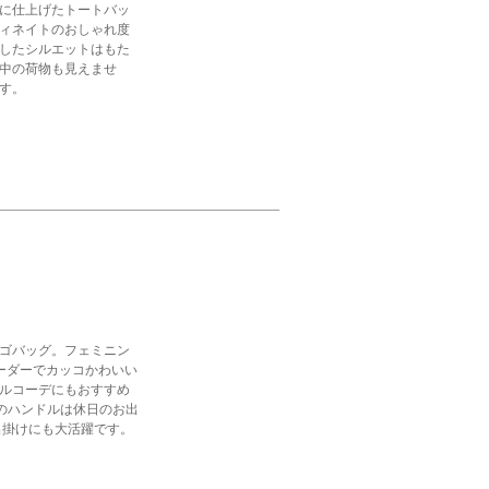
に仕上げたトートバッ
ィネイトのおしゃれ度
したシルエットはもた
中の荷物も見えませ
す。
ゴバッグ。フェミニン
ーダーでカッコかわいい
ルコーデにもおすすめ
めのハンドルは休日のお出
出掛けにも大活躍です。