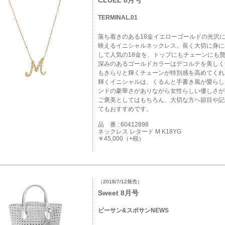
CLUEL 8月号
TERMINAL.01
落ち着きのある18金イエローゴールドの光沢
映えるイニシャルネックレス。長く大切に身に
して人気の18金を、トップにもチェーンにも
深みのあるゴールドカラーはデコルテを美しく
もきらりと輝くチェーンが特別感を高めてくれ
輝くイニシャルは、くるんと手書き風が愛らし
ンドの豪華さがありながら女性らしい優しさが
ご褒美としてはもちろん、大切な方へ節目や記
てもおすすめです。
品 番 : 60412898
ネックレス レタード M K18YG
￥45,000（+税）
（2018/7/12発売）
Sweet 8月号
ビーサン&スポサンNEWS