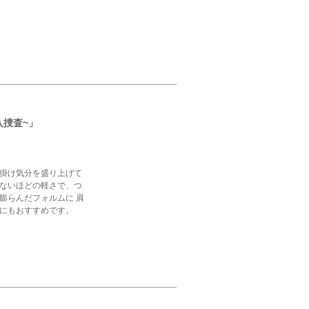
入捜査~」
掛け気分を盛り上げて
ないほどの軽さで、つ
膨らんだフォルムに 肩
にもおすすめです。