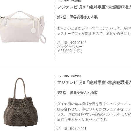
（2018/7/16放送）
フジテレビ 月9「絶対零度~未然犯罪潜
第2話 黒谷友香さん衣装
柔らかい上質なレザーで仕上げたバッグ。A4
ァスナーで口元が閉まるので、通勤や通学にも
品 番 : 40510142
バッグ モワルー
￥26,000（+税）
（2018/7/16放送）
フジテレビ 月9「絶対零度~未然犯罪潜
第2話 黒谷友香さん衣装
ダイヤ柄の編み模様が目を引くショルダーバッ
組み合わせた丁寧なつくりがカジュアルなニッ
ラス。 肩に掛けやすい長めのハンドルとしな
日持ち歩きたくなるバッグです。
品 番 : 60512441