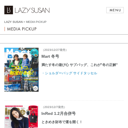
LAZY SUSAN
>
MEDIA PICKUP
（2023/12/27発売）
Mart 冬号
満たす冬の遊び心 サブバッグ、これが”冬の正解”
・ショルダーバッグ サイドタッセル
（2023/12/7発売）
InRed 1.2月合併号
ときめき財布で運を開く！