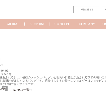
M
.04.01
RY 5月号
感あふれるシェル模様のメッシュバッグ。心地良い日差しがあふれる季節の装いに
お出掛けが楽しくなるバッグです。肩掛けしやすい長さのショルダーはショッピン
物が収納できるサイズです。
ebook
Twitter