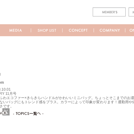
M
.10.01
RY 11月号
ふわエコファー×きらきらハンドルがかわいいミニバッグ。ちょっとそこまでのお遣
ないバッグにもトレンド感をプラス。カラーによって印象が変わります！通勤用や
さです。
ebook
Twitter