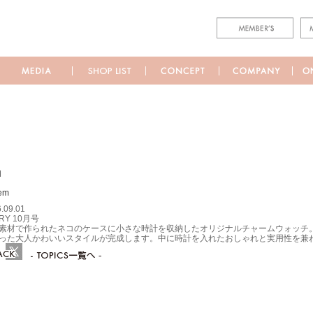
M
.09.01
RY 10月号
素材で作られたネコのケースに小さな時計を収納したオリジナルチャームウォッチ
った大人かわいいスタイルが完成します。中に時計を入れたおしゃれと実用性を兼
ebook
Twitter