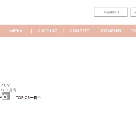
.06.01
ORY ７月号
ebook
Twitter